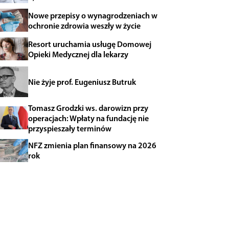
Nowe przepisy o wynagrodzeniach w
ochronie zdrowia weszły w życie
Resort uruchamia usługę Domowej
Opieki Medycznej dla lekarzy
Nie żyje prof. Eugeniusz Butruk
Tomasz Grodzki ws. darowizn przy
operacjach: Wpłaty na fundację nie
przyspieszały terminów
NFZ zmienia plan finansowy na 2026
rok