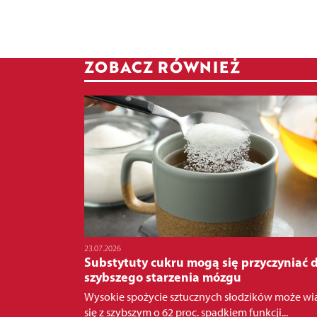
ZOBACZ RÓWNIEŻ
23.07.2026
Substytuty cukru mogą się przyczyniać 
szybszego starzenia mózgu
Wysokie spożycie sztucznych słodzików może wi
się z szybszym o 62 proc. spadkiem funkcji...