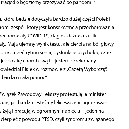
zą tragedię będziemy przeżywać po pandemii”.
która będzie dotyczyła bardzo dużej części Polek i
drom, zespół, który jest konsekwencją przechorowania
rzechorowały COVID-19, ciągle odczuwa skutki
. Mają ujemny wynik testu, ale cierpią na ból głowy,
 zaburzeń rytmu serca, dysfunkcje psychologiczne.
 jednostkę chorobową i – jestem przekonany –
owiedział Fiałek w rozmowie z „Gazetą Wyborczą”,
du bardzo małą pomoc”.
wiązek Zawodowy Lekarzy protestują, a minister
azuje, jak bardzo jesteśmy lekceważeni i ignorowani
cy żyją i pracują w ogromnym napięciu – jeden na
cierpieć z powodu PTSD, czyli syndromu związanego