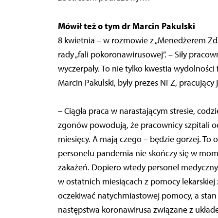
Mówił też o tym dr Marcin Pakulski
8 kwietnia – w rozmowie z „Menedżerem Zdr
rady „fali pokoronawirusowej”. – Siły praco
wyczerpały. To nie tylko kwestia wydolności f
Marcin Pakulski, były prezes NFZ, pracujący 
– Ciągła praca w narastającym stresie, codz
zgonów powodują, że pracownicy szpitali od
miesięcy. A mają czego – będzie gorzej. To o
personelu pandemia nie skończy się w mo
zakażeń. Dopiero wtedy personel medyczny 
w ostatnich miesiącach z pomocy lekarskie
oczekiwać natychmiastowej pomocy, a stan 
następstwa koronawirusa związane z ukła