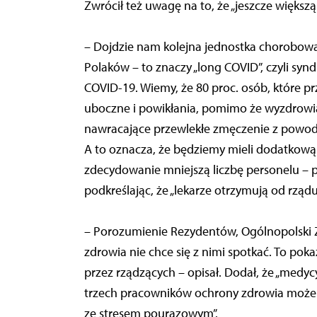
Zwrócił też uwagę na to, że „jeszcze więks
– Dojdzie nam kolejna jednostka chorobowa, 
Polaków – to znaczy „long COVID”, czyli syn
COVID-19. Wiemy, że 80 proc. osób, które p
uboczne i powikłania, pomimo że wyzdrowiały
nawracające przewlekłe zmęczenie z powodu
A to oznacza, że będziemy mieli dodatkową
zdecydowanie mniejszą liczbę personelu – p
podkreślając, że „lekarze otrzymują od rzą
– Porozumienie Rezydentów, Ogólnopolski Z
zdrowia nie chce się z nimi spotkać. To pok
przez rządzących – opisał. Dodał, że „medy
trzech pracowników ochrony zdrowia może 
ze stresem pourazowym”.