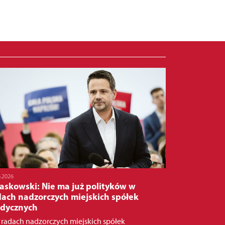
6.2026
askowski: Nie ma już polityków w
dach nadzorczych miejskich spółek
dycznych
 radach nadzorczych miejskich spółek