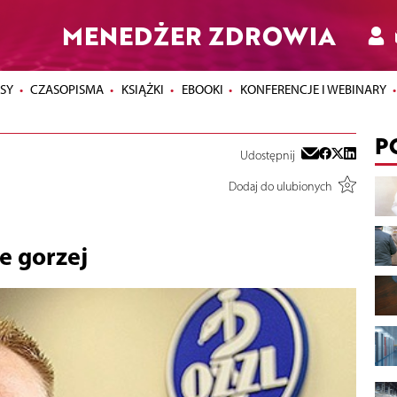
MENEDŻER ZDROWIA
SY
CZASOPISMA
KSIĄŻKI
EBOOKI
KONFERENCJE I WEBINARY
P
Udostępnij
Dodaj do ulubionych
e gorzej