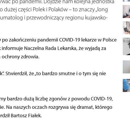
ywać po pandemii. Dojdzie nam kolejna jednostka
 dużej części Polek i Polaków – to znaczy „long
 reumatolog i przewodniczący regionu kujawsko-
czy po zakończeniu pandemii COVID-19 lekarze w Polsce
ak informuje Naczelna Rada Lekarska, że wyjadą za
a ochrony zdrowia.
 Stwierdził, że „to bardzo smutne i o tym się nie
 Mamy bardzo dużą liczbę zgonów z powodu COVID-19,
nie. Na naszych oczach rozgrywa się dramat, którego
dził Bartosz Fiałek.