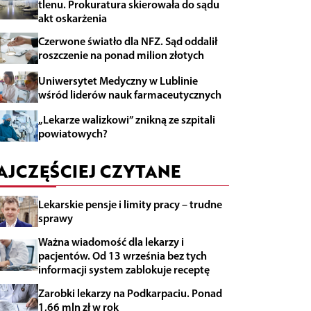
tlenu. Prokuratura skierowała do sądu
akt oskarżenia
Czerwone światło dla NFZ. Sąd oddalił
roszczenie na ponad milion złotych
Uniwersytet Medyczny w Lublinie
wśród liderów nauk farmaceutycznych
„Lekarze walizkowi” znikną ze szpitali
powiatowych?
AJCZĘŚCIEJ CZYTANE
Lekarskie pensje i limity pracy – trudne
sprawy
Ważna wiadomość dla lekarzy i
pacjentów. Od 13 września bez tych
informacji system zablokuje receptę
Zarobki lekarzy na Podkarpaciu. Ponad
1,66 mln zł w rok