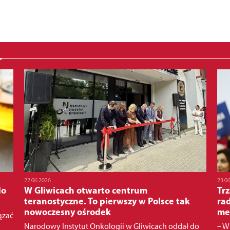
22.06.2026
23.0
do
W Gliwicach otwarto centrum
Trz
teranostyczne. To pierwszy w Polsce tak
ra
nowoczesny ośrodek
me
ązać
Narodowy Instytut Onkologii w Gliwicach oddał do
– W