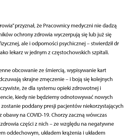
owia” przyznał, że Pracownicy medyczni nie dadzą
wników ochrony zdrowia wyczerpują się lub już się
izycznej, ale i odporności psychicznej – stwierdził dr
jako lekarz w jednym z częstochowskich szpitali.
ienne obcowanie ze śmiercią, wypisywanie kart
czuwają skrajne zmęczenie – i boją się kolejnych
czywiste, że dla systemu opieki zdrowotnej i
mencie, kiedy nie będziemy odnotowywać nowych
zostanie poddany presji pacjentów niekorzystających
j z obawy na COVID-19. Chorzy zaczną wówczas
zdrowia części z nich – ze względu na negatywne
dem oddechowym, układem krążenia i układem