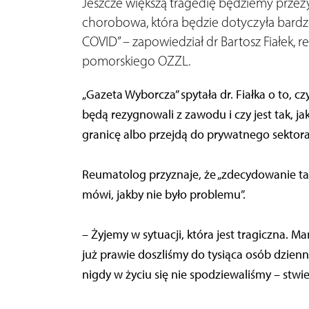
Jeszcze większą tragedię będziemy przeż
chorobowa, która będzie dotyczyła bardzo
COVID” – zapowiedział dr Bartosz Fiałek,
pomorskiego OZZL.
„Gazeta Wyborcza” spytała dr. Fiałka o to, 
będą rezygnowali z zawodu i czy jest tak, j
granicę albo przejdą do prywatnego sektor
Reumatolog przyznaje, że „zdecydowanie tak”.
mówi, jakby nie było problemu”.
– Żyjemy w sytuacji, która jest tragiczna.
już prawie doszliśmy do tysiąca osób dzien
nigdy w życiu się nie spodziewaliśmy – stwier