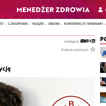
MENEDŻER ZDROWIA
SY
CZASOPISMA
KSIĄŻKI
EBOOKI
KONFERENCJE I WEBINARY
P
Udostępnij
Dodaj do ulubionych
ycję