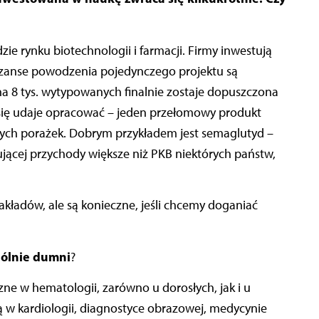
zie rynku biotechnologii i farmacji. Firmy inwestują
szanse powodzenia pojedynczego projektu są
a na 8 tys. wytypowanych finalnie zostaje dopuszczona
ż się udaje opracować – jeden przełomowy produkt
zych porażek. Dobrym przykładem jest semaglutyd –
jącej przychody większe niż PKB niektórych państw,
akładów, ale są konieczne, jeśli chcemy doganiać
gólnie dumni
?
ne w hematologii, zarówno u dorosłych, jak i u
ą w kardiologii, diagnostyce obrazowej, medycynie