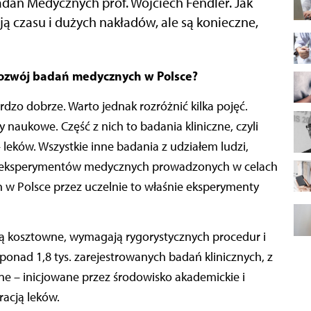
Badań Medycznych prof. Wojciech Fendler. Jak
ą czasu i dużych nakładów, ale są konieczne,
 rozwój badań medycznych w Polsce?
dzo dobrze. Warto jednak rozróżnić kilka pojęć.
naukowe. Część z nich to badania kliniczne, czyli
leków. Wszystkie inne badania z udziałem ludzi,
do eksperymentów medycznych prowadzonych w celach
w Polsce przez uczelnie to właśnie eksperymenty
są kosztowne, wymagają rygorystycznych procedur i
onad 1,8 tys. zarejestrowanych badań klinicznych, z
ne – inicjowane przez środowisko akademickie i
racją leków.