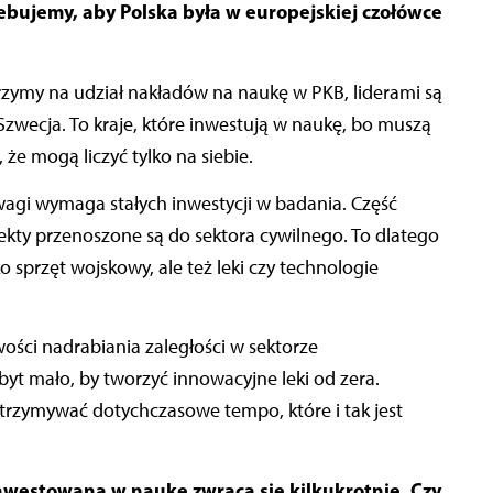
ebujemy, aby Polska była w europejskiej czołówce
rzymy na udział nakładów na naukę w PKB, liderami są
 Szwecja. To kraje, które inwestują w naukę, bo muszą
że mogą liczyć tylko na siebie.
agi wymaga stałych inwestycji w badania. Część
fekty przenoszone są do sektora cywilnego. To dlatego
 sprzęt wojskowy, ale też leki czy technologie
wości nadrabiania zaległości w sektorze
yt mało, by tworzyć innowacyjne leki od zera.
utrzymywać dotychczasowe tempo, które i tak jest
inwestowana w naukę zwraca się kilkukrotnie. Czy