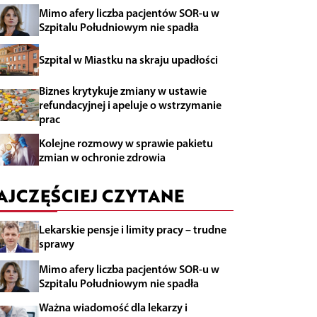
Mimo afery liczba pacjentów SOR-u w
Szpitalu Południowym nie spadła
Szpital w Miastku na skraju upadłości
Biznes krytykuje zmiany w ustawie
refundacyjnej i apeluje o wstrzymanie
prac
Kolejne rozmowy w sprawie pakietu
zmian w ochronie zdrowia
AJCZĘŚCIEJ CZYTANE
Lekarskie pensje i limity pracy – trudne
sprawy
Mimo afery liczba pacjentów SOR-u w
Szpitalu Południowym nie spadła
Ważna wiadomość dla lekarzy i