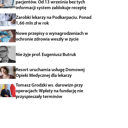
pacjentów. Od 13 września bez tych
informacji system zablokuje receptę
Zarobki lekarzy na Podkarpaciu. Ponad
1,66 mln zł w rok
Nowe przepisy o wynagrodzeniach w
ochronie zdrowia weszły w życie
Nie żyje prof. Eugeniusz Butruk
Resort uruchamia usługę Domowej
Opieki Medycznej dla lekarzy
Tomasz Grodzki ws. darowizn przy
operacjach: Wpłaty na fundację nie
przyspieszały terminów