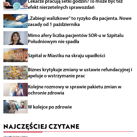
Lekarze pracują setki godzin? To może być też
efekt nierzetelnych sprawozdań
„Zabiegi walizkowe” to ryzyko dla pacjenta. Nowe
zasady od 1 października
Mimo afery liczba pacjentów SOR-u w Szpitalu
Południowym nie spadła
Szpital w Miastku na skraju upadłości
Biznes krytykuje zmiany w ustawie refundacyjnej i
apeluje o wstrzymanie prac
Kolejne rozmowy w sprawie pakietu zmian w
ochronie zdrowia
W kolejce po zdrowie
NAJCZĘŚCIEJ CZYTANE