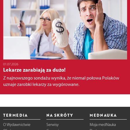
01.07.2026
Lekarze zarabiają za dużo!
Z najnowszego sondażu wynika, że niemal połowa Polaków
uznaje zarobki lekarzy za wygórowane.
TERMEDIA
NA SKRÓTY
MEDNAUKA
O Wydawnictwie
Serwisy
Moja medNauka