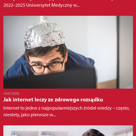
2022–2025 Uniwersytet Medyczny w...
10.07.2026
Jak internet leczy ze zdrowego rozsądku
Internet to jedno z najpopularniejszych źródeł wiedzy – często,
niestety, jako pierwsze w...