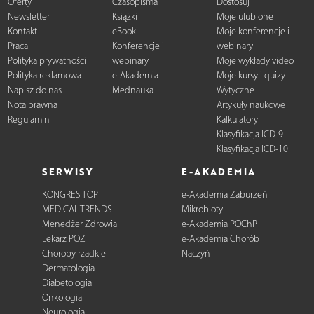
Oferty
Czasopisma
Dostosuj
Newsletter
Książki
Moje ulubione
Kontakt
eBooki
Moje konferencje i
Praca
Konferencje i
webinary
Polityka prywatności
webinary
Moje wykłady video
Polityka reklamowa
e-Akademia
Moje kursy i quizy
Napisz do nas
Mednauka
Wytyczne
Nota prawna
Artykuły naukowe
Regulamin
Kalkulatory
Klasyfikacja ICD-9
Klasyfikacja ICD-10
SERWISY
E-AKADEMIA
KONGRES TOP
e-Akademia Zaburzeń
MEDICAL TRENDS
Mikrobioty
Menedżer Zdrowia
e-Akademia POChP
Lekarz POZ
e-Akademia Chorób
Choroby rzadkie
Naczyń
Dermatologia
Diabetologia
Onkologia
Neurologia