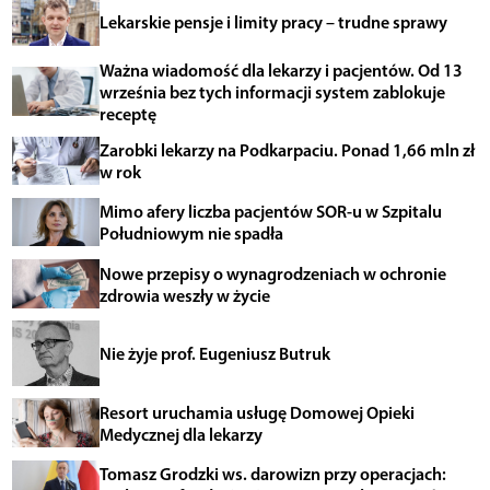
Lekarskie pensje i limity pracy – trudne sprawy
Ważna wiadomość dla lekarzy i pacjentów. Od 13
września bez tych informacji system zablokuje
receptę
Zarobki lekarzy na Podkarpaciu. Ponad 1,66 mln zł
w rok
Mimo afery liczba pacjentów SOR-u w Szpitalu
Południowym nie spadła
Nowe przepisy o wynagrodzeniach w ochronie
zdrowia weszły w życie
Nie żyje prof. Eugeniusz Butruk
Resort uruchamia usługę Domowej Opieki
Medycznej dla lekarzy
Tomasz Grodzki ws. darowizn przy operacjach: