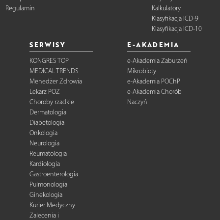
Regulamin
Kalkulatory
Klasyfikacja ICD-9
Klasyfikacja ICD-10
SERWISY
E-AKADEMIA
KONGRES TOP
e-Akademia Zaburzeń
MEDICAL TRENDS
Mikrobioty
Menedżer Zdrowia
e-Akademia POChP
Lekarz POZ
e-Akademia Chorób
Choroby rzadkie
Naczyń
Dermatologia
Diabetologia
Onkologia
Neurologia
Reumatologia
Kardiologia
Gastroenterologia
Pulmonologia
Ginekologia
Kurier Medyczny
Zalecenia i