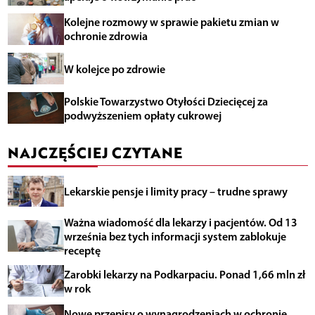
Kolejne rozmowy w sprawie pakietu zmian w
ochronie zdrowia
W kolejce po zdrowie
Polskie Towarzystwo Otyłości Dziecięcej za
podwyższeniem opłaty cukrowej
NAJCZĘŚCIEJ CZYTANE
Lekarskie pensje i limity pracy – trudne sprawy
Ważna wiadomość dla lekarzy i pacjentów. Od 13
września bez tych informacji system zablokuje
receptę
Zarobki lekarzy na Podkarpaciu. Ponad 1,66 mln zł
w rok
Nowe przepisy o wynagrodzeniach w ochronie