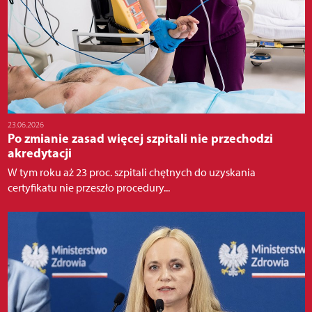
23.06.2026
Po zmianie zasad więcej szpitali nie przechodzi
akredytacji
W tym roku aż 23 proc. szpitali chętnych do uzyskania
certyfikatu nie przeszło procedury...