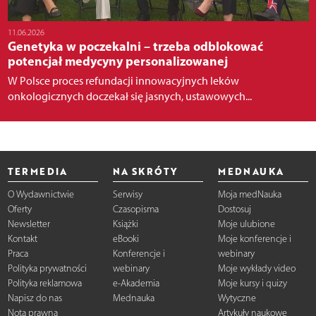
11.06.2026
Genetyka w poczekalni – trzeba odblokować
potencjał medycyny personalizowanej
W Polsce proces refundacji innowacyjnych leków
onkologicznych doczekał się jasnych, ustawowych...
TERMEDIA
NA SKRÓTY
MEDNAUKA
O Wydawnictwie
Serwisy
Moja medNauka
Oferty
Czasopisma
Dostosuj
Newsletter
Książki
Moje ulubione
Kontakt
eBooki
Moje konferencje i
Praca
Konferencje i
webinary
Polityka prywatności
webinary
Moje wykłady video
Polityka reklamowa
e-Akademia
Moje kursy i quizy
Napisz do nas
Mednauka
Wytyczne
Nota prawna
Artykuły naukowe