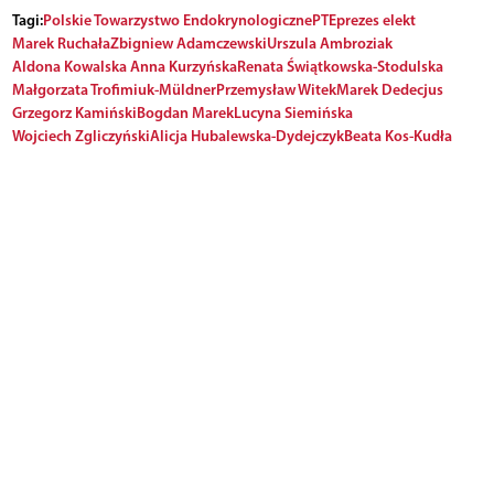
Tagi:
Polskie Towarzystwo Endokrynologiczne
PTE
prezes elekt
Marek Ruchała
Zbigniew Adamczewski
Urszula Ambroziak
Aldona Kowalska
Anna Kurzyńska
Renata Świątkowska-Stodulska
Małgorzata Trofimiuk-Müldner
Przemysław Witek
Marek Dedecjus
Grzegorz Kamiński
Bogdan Marek
Lucyna Siemińska
Wojciech Zgliczyński
Alicja Hubalewska-Dydejczyk
Beata Kos-Kudła