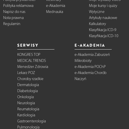
Polityka reklamowa
e-Akademia
Moje kursy i quizy
Napisz do nas
Mednauka
Wytyczne
Nota prawna
Artykuły naukowe
Regulamin
Kalkulatory
Klasyfikacja ICD-9
Klasyfikacja ICD-10
SERWISY
E-AKADEMIA
KONGRES TOP
e-Akademia Zaburzeń
MEDICAL TRENDS
Mikrobioty
Menedżer Zdrowia
e-Akademia POChP
Lekarz POZ
e-Akademia Chorób
Choroby rzadkie
Naczyń
Dermatologia
Diabetologia
Onkologia
Neurologia
Reumatologia
Kardiologia
Gastroenterologia
Pulmonologia