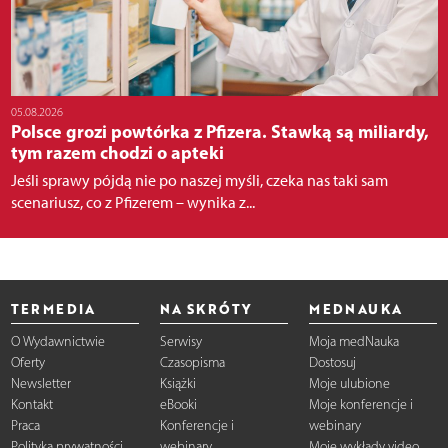
05.08.2026
Polsce grozi powtórka z Pfizera. Stawką są miliardy,
tym razem chodzi o apteki
Jeśli sprawy pójdą nie po naszej myśli, czeka nas taki sam
scenariusz, co z Pfizerem – wynika z...
TERMEDIA
NA SKRÓTY
MEDNAUKA
O Wydawnictwie
Serwisy
Moja medNauka
Oferty
Czasopisma
Dostosuj
Newsletter
Książki
Moje ulubione
Kontakt
eBooki
Moje konferencje i
Praca
Konferencje i
webinary
Polityka prywatności
webinary
Moje wykłady video