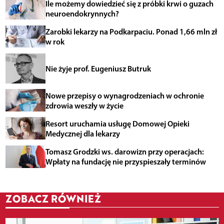
Ile możemy dowiedzieć się z próbki krwi o guzach
neuroendokrynnych?
Zarobki lekarzy na Podkarpaciu. Ponad 1,66 mln zł
w rok
Nie żyje prof. Eugeniusz Butruk
Nowe przepisy o wynagrodzeniach w ochronie
zdrowia weszły w życie
Resort uruchamia usługę Domowej Opieki
Medycznej dla lekarzy
Tomasz Grodzki ws. darowizn przy operacjach:
Wpłaty na fundację nie przyspieszały terminów
ZOBACZ RÓWNIEŻ