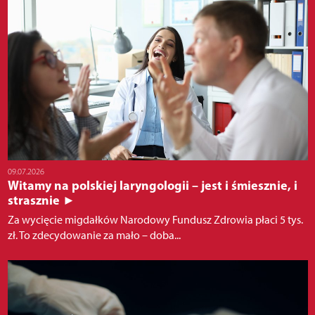
09.07.2026
Witamy na polskiej laryngologii – jest i śmiesznie, i
strasznie ►
Za wycięcie migdałków Narodowy Fundusz Zdrowia płaci 5 tys.
zł. To zdecydowanie za mało – doba...