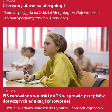
21.07.2026
Czerwony alarm na alergologii
Planowe przyjęcia na Oddział Alergologii w Wojewódzkim
Szpitalu Specjalistycznym w Czerwonej...
04.08.2026
PiS zapowiada wnioski do TK w sprawie przepisów
dotyczących edukacji zdrowotnej
– Dzisiaj składamy wniosek do Trybunału Konstytucyjnego o