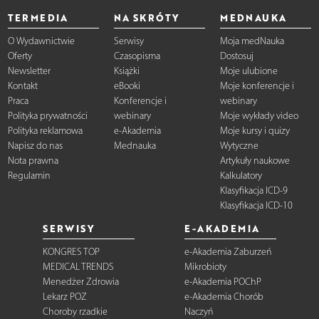
TERMEDIA
NA SKRÓTY
MEDNAUKA
O Wydawnictwie
Serwisy
Moja medNauka
Oferty
Czasopisma
Dostosuj
Newsletter
Książki
Moje ulubione
Kontakt
eBooki
Moje konferencje i
Praca
Konferencje i
webinary
Polityka prywatności
webinary
Moje wykłady video
Polityka reklamowa
e-Akademia
Moje kursy i quizy
Napisz do nas
Mednauka
Wytyczne
Nota prawna
Artykuły naukowe
Regulamin
Kalkulatory
Klasyfikacja ICD-9
Klasyfikacja ICD-10
SERWISY
E-AKADEMIA
KONGRES TOP
e-Akademia Zaburzeń
MEDICAL TRENDS
Mikrobioty
Menedżer Zdrowia
e-Akademia POChP
Lekarz POZ
e-Akademia Chorób
Choroby rzadkie
Naczyń