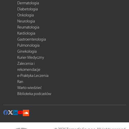
Dermatologia
Diabetologia
Onkologia
Neurologia
Reumatologia
Kardiologia
Gastroenterologia
Pulmonologia
Ginekologia
Kurier Medyczny
Zalecenia i
rekomendacje
e-Praktyka Leczenia
Ran
Warto wiedzieć
Biblioteka podcastów