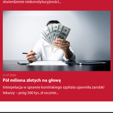
stwierdzenie niekonstytucyjności...
21.07.2026
Pół miliona złotych na głowę
Interpelacja w sprawie konińskiego szpitala ujawniła zarobki
lekarzy – próg 500 tys. zł rocznie...