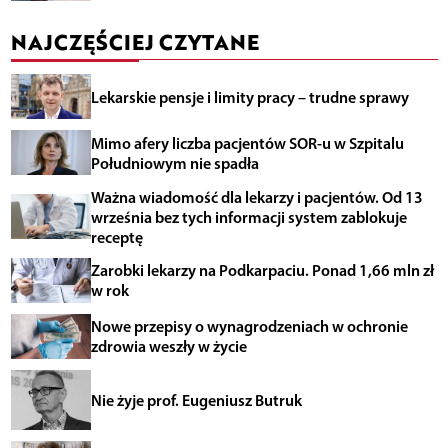
NAJCZĘŚCIEJ CZYTANE
Lekarskie pensje i limity pracy – trudne sprawy
Mimo afery liczba pacjentów SOR-u w Szpitalu
Południowym nie spadła
Ważna wiadomość dla lekarzy i pacjentów. Od 13
września bez tych informacji system zablokuje
receptę
Zarobki lekarzy na Podkarpaciu. Ponad 1,66 mln zł
w rok
Nowe przepisy o wynagrodzeniach w ochronie
zdrowia weszły w życie
Nie żyje prof. Eugeniusz Butruk