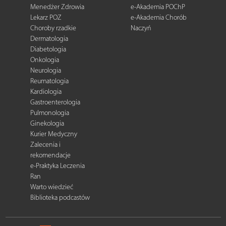
Menedżer Zdrowia
e-Akademia POChP
Lekarz POZ
e-Akademia Chorób
Choroby rzadkie
Naczyń
Dermatologia
Diabetologia
Onkologia
Neurologia
Reumatologia
Kardiologia
Gastroenterologia
Pulmonologia
Ginekologia
Kurier Medyczny
Zalecenia i
rekomendacje
e-Praktyka Leczenia
Ran
Warto wiedzieć
Biblioteka podcastów