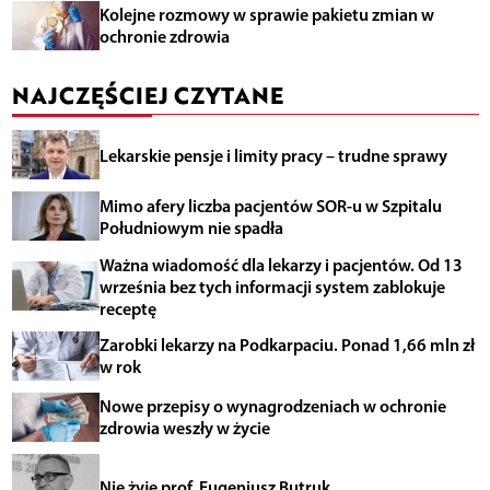
Kolejne rozmowy w sprawie pakietu zmian w
ochronie zdrowia
NAJCZĘŚCIEJ CZYTANE
Lekarskie pensje i limity pracy – trudne sprawy
Mimo afery liczba pacjentów SOR-u w Szpitalu
Południowym nie spadła
Ważna wiadomość dla lekarzy i pacjentów. Od 13
września bez tych informacji system zablokuje
receptę
Zarobki lekarzy na Podkarpaciu. Ponad 1,66 mln zł
w rok
Nowe przepisy o wynagrodzeniach w ochronie
zdrowia weszły w życie
Nie żyje prof. Eugeniusz Butruk