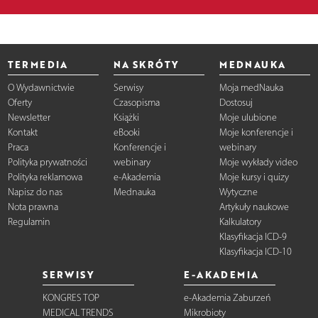
TERMEDIA
NA SKRÓTY
MEDNAUKA
O Wydawnictwie
Serwisy
Moja medNauka
Oferty
Czasopisma
Dostosuj
Newsletter
Książki
Moje ulubione
Kontakt
eBooki
Moje konferencje i
Praca
Konferencje i
webinary
Polityka prywatności
webinary
Moje wykłady video
Polityka reklamowa
e-Akademia
Moje kursy i quizy
Napisz do nas
Mednauka
Wytyczne
Nota prawna
Artykuły naukowe
Regulamin
Kalkulatory
Klasyfikacja ICD-9
Klasyfikacja ICD-10
SERWISY
E-AKADEMIA
KONGRES TOP
e-Akademia Zaburzeń
MEDICAL TRENDS
Mikrobioty