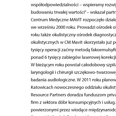
współodpowiedzialności – wspieramy rozwi
budowaniu trwałej wartości” – wskazał part
Centrum Medyczne MAVIT rozpoczęło działal
we wrześniu 2000 roku. Prowadzi ośrodek ok
roku także okulistyczny ośrodek diagnosty
okulistycznych w CM Mavit skorzystało już 
tysięcy operacji zaćmy metodą fakoemulsyfi
ponad 6 tysięcy zabiegów laserowej korekcj
W bieżącym roku powstał całodobowy szpita
laryngologii i chirurgii szczękowo-twarzo
badania audiologiczne. W 2011 roku planowa
Katowicach nowoczesnego oddziału okulist
Resource Partners doradza funduszom privat
firm z sektora dóbr konsumpcyjnych i usług
powierzonymi przez wiodące międzynarodowe 