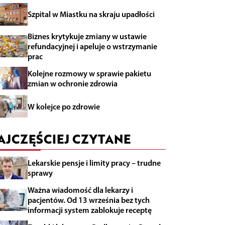
Szpital w Miastku na skraju upadłości
Biznes krytykuje zmiany w ustawie
refundacyjnej i apeluje o wstrzymanie
prac
Kolejne rozmowy w sprawie pakietu
zmian w ochronie zdrowia
W kolejce po zdrowie
AJCZĘŚCIEJ CZYTANE
Lekarskie pensje i limity pracy – trudne
sprawy
Ważna wiadomość dla lekarzy i
pacjentów. Od 13 września bez tych
informacji system zablokuje receptę