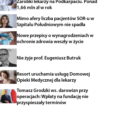
Zarobki lekarzy na Podkarpaciu. Ponad
1,66 mln zł w rok
Mimo afery liczba pacjentów SOR-u w
Szpitalu Południowym nie spadła
Nowe przepisy o wynagrodzeniach w
ochronie zdrowia weszły w życie
Nie żyje prof. Eugeniusz Butruk
Resort uruchamia usługę Domowej
Opieki Medycznej dla lekarzy
Tomasz Grodzki ws. darowizn przy
operacjach: Wpłaty na fundację nie
przyspieszały terminów