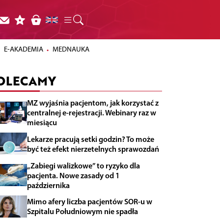
E-AKADEMIA
MEDNAUKA
OLECAMY
MZ wyjaśnia pacjentom, jak korzystać z
centralnej e-rejestracji. Webinary raz w
miesiącu
Lekarze pracują setki godzin? To może
być też efekt nierzetelnych sprawozdań
„Zabiegi walizkowe” to ryzyko dla
pacjenta. Nowe zasady od 1
października
Mimo afery liczba pacjentów SOR-u w
Szpitalu Południowym nie spadła