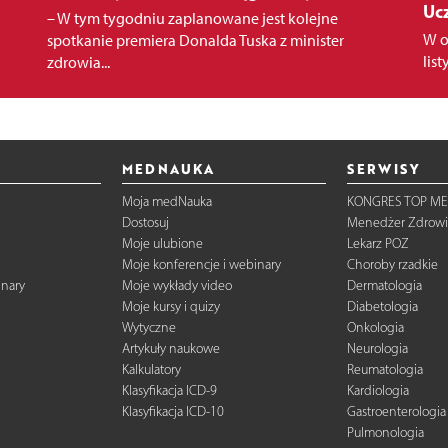
Ucz
– W tym tygodniu zaplanowane jest kolejne
W o
spotkanie premiera Donalda Tuska z minister
lis
zdrowia...
MEDNAUKA
SERWISY
Moja medNauka
KONGRES TOP ME
Dostosuj
Menedżer Zdrowi
Moje ulubione
Lekarz POZ
Moje konferencje i webinary
Choroby rzadkie
inary
Moje wykłady video
Dermatologia
Moje kursy i quizy
Diabetologia
Wytyczne
Onkologia
Artykuły naukowe
Neurologia
Kalkulatory
Reumatologia
Klasyfikacja ICD-9
Kardiologia
Klasyfikacja ICD-10
Gastroenterologia
Pulmonologia