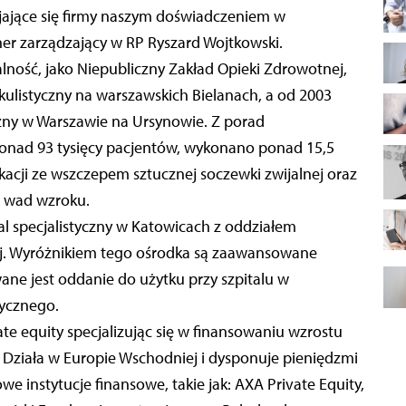
jające się firmy naszym doświadczeniem w
ner zarządzający w RP Ryszard Wojtkowski.
ność, jako Niepubliczny Zakład Opieki Zdrowotnej,
ulistyczny na warszawskich Bielanach, a od 2003
czny w Warszawie na Ursynowie. Z porad
ponad 93 tysięcy pacjentów, wykonano ponad 15,5
kacji ze wszczepem sztucznej soczewki zwijalnej oraz
i wad wzroku.
l specjalistyczny w Katowicach z oddziałem
wej. Wyróżnikiem tego ośrodka są zaawansowane
ne jest oddanie do użytku przy szpitalu w
ycznego.
e equity specjalizując się w finansowaniu wzrostu
. Działa w Europie Wschodniej i dysponuje pieniędzmi
instytucje finansowe, takie jak: AXA Private Equity,