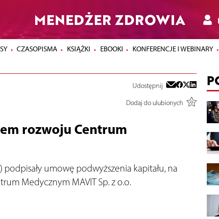
MENEDŻER ZDROWIA
SY
CZASOPISMA
KSIĄŻKI
EBOOKI
KONFERENCJE I WEBINARY
P
Udostępnij
Dodaj do ulubionych
rem rozwoju Centrum
”) podpisały umowę podwyższenia kapitału, na
trum Medycznym MAVIT Sp. z o.o.