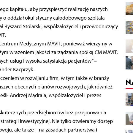
go kapitału, aby przyspieszyć realizację naszych
 o oddział okulistyczny całodobowego szpitala
ł Ryszard Stolarski, współzałożyciel i przewodniczący
IT.
w Centrum Medycznym MAVIT, ponieważ wierzymy w
użym wrażeniem jakości zarządzania spółką CM MAVIT,
ych usług i wysoka satysfakcja pacjentów” –
ander Kacprzyk.
czeniem w rozwijaniu firm, w tym także w branży
N
naszych obecnych planów rozwojowych, jak również
eślił Andrzej Mądrala, współzałożyciel i prezes
skutecznych przedsiębiorców bez przejmowania
strategii inwestycyjnej. Nie tylko otwieramy dostęp
oju, ale także – na zasadach partnerstwa i