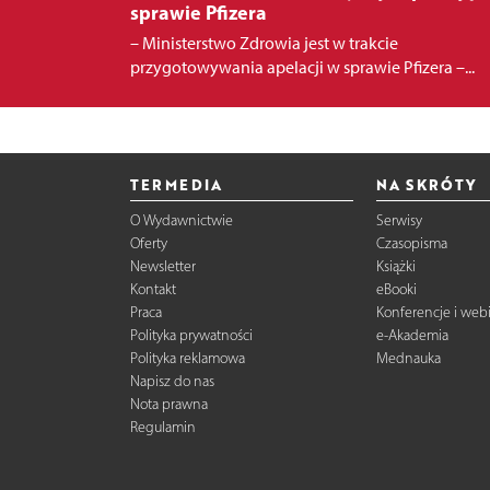
sprawie Pfizera
– Ministerstwo Zdrowia jest w trakcie
przygotowywania apelacji w sprawie Pfizera –...
TERMEDIA
NA SKRÓTY
O Wydawnictwie
Serwisy
Oferty
Czasopisma
Newsletter
Książki
Kontakt
eBooki
Praca
Konferencje i web
Polityka prywatności
e-Akademia
Polityka reklamowa
Mednauka
Napisz do nas
Nota prawna
Regulamin