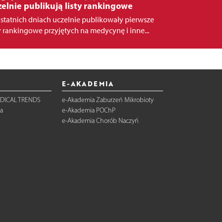
elnie publikują listy rankingowe
statnich dniach uczelnie publikowały pierwsze
ty rankingowe przyjętych na medycynę i inne...
E-AKADEMIA
DICAL TRENDS
e-Akademia Zaburzeń Mikrobioty
a
e-Akademia POChP
e-Akademia Chorób Naczyń