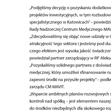
„Podjęliśmy decyzję o pozyskaniu dodatkowe
projektów inwestycyjnych, w tym rozbudowy
specjalistycznego w Katowicach” – powiedzia
Rady Nadzorczej Centrum Medycznego MAV
„Zdecydowaliśmy się objąć nowe udziały 
atrakcyjność tego sektora i jesteśmy pod d
czego efektem jest wysoka jakość świadczon
powiedział partner zarządzający w RP Aleks
„Pozyskaliśmy solidnego partnera z doświad
medycznej, który umożliwi sfinansowanie 
zapewni środki na przyszłe projekty” – podkr
zarządu CM MAVIT.
„Wsparcie ambitnych planów rozwojowych 
kontroli nad spółką – jest elementem naszej 
do środków niezbędnych dla skokowego rozw