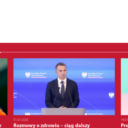
01.07.2026
18.0
w
Rozmowy o zdrowiu – ciąg dalszy
Pr