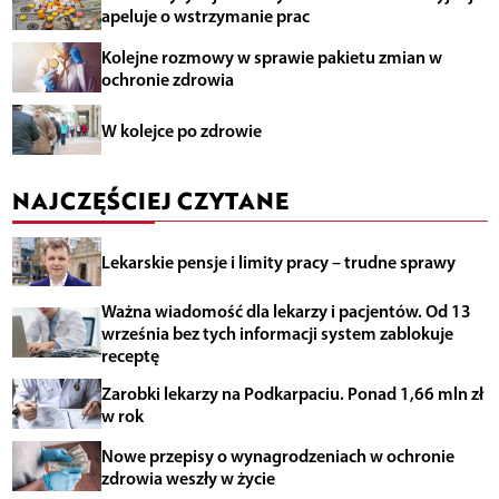
apeluje o wstrzymanie prac
Kolejne rozmowy w sprawie pakietu zmian w
ochronie zdrowia
W kolejce po zdrowie
NAJCZĘŚCIEJ CZYTANE
Lekarskie pensje i limity pracy – trudne sprawy
Ważna wiadomość dla lekarzy i pacjentów. Od 13
września bez tych informacji system zablokuje
receptę
Zarobki lekarzy na Podkarpaciu. Ponad 1,66 mln zł
w rok
Nowe przepisy o wynagrodzeniach w ochronie
zdrowia weszły w życie