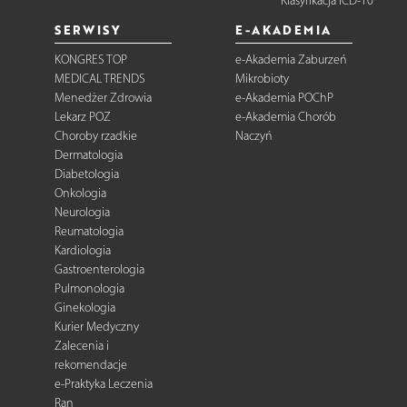
Klasyfikacja ICD-10
SERWISY
E-AKADEMIA
KONGRES TOP
e-Akademia Zaburzeń
MEDICAL TRENDS
Mikrobioty
Menedżer Zdrowia
e-Akademia POChP
Lekarz POZ
e-Akademia Chorób
Choroby rzadkie
Naczyń
Dermatologia
Diabetologia
Onkologia
Neurologia
Reumatologia
Kardiologia
Gastroenterologia
Pulmonologia
Ginekologia
Kurier Medyczny
Zalecenia i
rekomendacje
e-Praktyka Leczenia
Ran