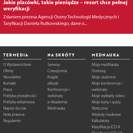
Jakie placówki, takie pieniądze – resort chce pełnej
weryfikacji
Zdaniem prezesa Agencji Oceny Technologii Medycznych i
Taryfikacji Daniela Rutkowskiego, dane o...
TERMEDIA
NA SKRÓTY
MEDNAUKA
O Wydawnictwie
Serwisy
Moja medNauka
Oferty
Czasopisma
Dostosuj
Newsletter
Książki
Moje ulubione
Kontakt
eBooki
Moje konferencje i
Praca
Konferencje i
webinary
Polityka prywatności
webinary
Moje wykłady video
Polityka reklamowa
e-Akademia
Moje kursy i quizy
Napisz do nas
Mednauka
Wytyczne
Nota prawna
Artykuły naukowe
Regulamin
Kalkulatory
Klasyfikacja ICD-9