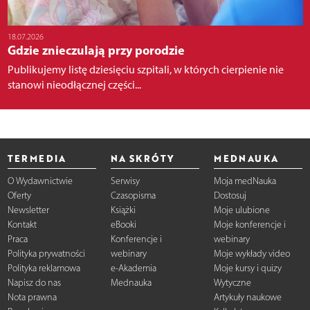
18.07.2026
Gdzie znieczulają przy porodzie
Publikujemy listę dziesięciu szpitali, w których cierpienie nie
stanowi nieodłącznej części...
TERMEDIA
NA SKRÓTY
MEDNAUKA
O Wydawnictwie
Serwisy
Moja medNauka
Oferty
Czasopisma
Dostosuj
Newsletter
Książki
Moje ulubione
Kontakt
eBooki
Moje konferencje i
Praca
Konferencje i
webinary
Polityka prywatności
webinary
Moje wykłady video
Polityka reklamowa
e-Akademia
Moje kursy i quizy
Napisz do nas
Mednauka
Wytyczne
Nota prawna
Artykuły naukowe