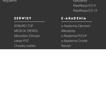
Regulamin
Kalkulatory
Klasyfikacja ICD-9
Klasyfikacja ICD-10
SERWISY
E-AKADEMIA
KONGRES TOP
e-Akademia Zaburzeń
MEDICAL TRENDS
Mikrobioty
Menedżer Zdrowia
e-Akademia POChP
Lekarz POZ
e-Akademia Chorób
Choroby rzadkie
Naczyń
Dermatologia
Diabetologia
Onkologia
Neurologia
Reumatologia
Kardiologia
Gastroenterologia
Pulmonologia
Ginekologia
Kurier Medyczny
Zalecenia i
rekomendacje