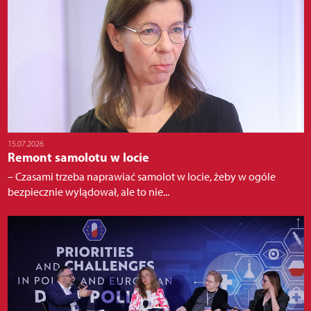
15.07.2026
Remont samolotu w locie
– Czasami trzeba naprawiać samolot w locie, żeby w ogóle
bezpiecznie wylądował, ale to nie...