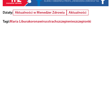
Działy:
Aktualności w Menedżer Zdrowia
Aktualności
Tagi:
Maria Libura
koronawirus
strach
szczepienie
szczepionki