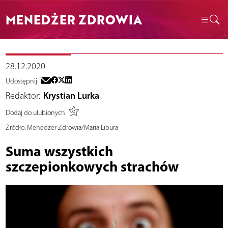
MENEDŻER ZDROWIA
28.12.2020
Udostępnij
Redaktor:
Krystian Lurka
Dodaj do ulubionych
Źródło:
Menedżer Zdrowia/Maria Libura
Suma wszystkich
szczepionkowych strachów