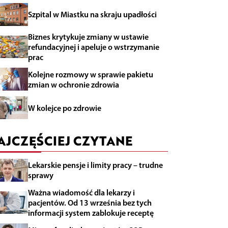
Szpital w Miastku na skraju upadłości
Biznes krytykuje zmiany w ustawie
refundacyjnej i apeluje o wstrzymanie
prac
Kolejne rozmowy w sprawie pakietu
zmian w ochronie zdrowia
W kolejce po zdrowie
AJCZĘŚCIEJ CZYTANE
Lekarskie pensje i limity pracy – trudne
sprawy
Ważna wiadomość dla lekarzy i
pacjentów. Od 13 września bez tych
informacji system zablokuje receptę