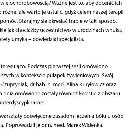
 wielochorobowością? Ważne jest to, aby docenić ich
 różne, ale warto je ustalić, gdyż celem naszej terapii
pomóc. Starajmy się określać trapie w taki sposób,
akie jak chociażby uczestnictwo w urodzinach wnuka,
tety umyka – powiedział specjalista.
nteresująco. Podczas pierwszej sesji omówiono
szych w kontekście pułapek żywieniowych. Swój
k Czupryniak, dr hab. n. med. Alina Kuryłowicz oraz
go dnia omówione zostały również kwestie z obszaru
interdyscyplinarne.
 warsztaty poświęcone zasadom leczenia bólu u osób
yką. Poprowadził je dr n. med. Marek Widenka.