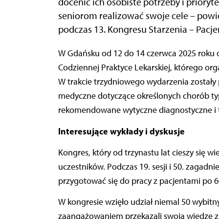
docenić ich osobiste potrzeby i prioryt
seniorom realizować swoje cele – powie
podczas 13. Kongresu Starzenia – Pacje
W Gdańsku od 12 do 14 czerwca 2025 roku odbył się 13. Kongres Starzenia – Pacjent 65+ w
Codziennej Praktyce Lekarskiej, którego o
W trakcie trzydniowego wydarzenia zostały 
medyczne dotyczące określonych chorób typ
rekomendowane wytyczne diagnostyczne i 
Interesujące wykłady i dyskusje
Kongres, który od trzynastu lat cieszy się 
uczestników. Podczas 19. sesji i 50. zagad
przygotować się do pracy z pacjentami po 60
W kongresie wzięło udział niemal 50 wybi
zaangażowaniem przekazali swoją wiedzę z 