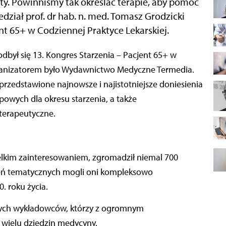
ety. Powinniśmy tak określać terapie, aby pomóc
dział prof. dr hab. n. med. Tomasz Grodzicki
nt 65+ w Codziennej Praktyce Lekarskiej.
rganizatorem było Wydawnictwo Medyczne Termedia.
przedstawione najnowsze i najistotniejsze doniesienia
owych dla okresu starzenia, a także
terapeutyczne.
wielkim zainteresowaniem, zgromadził niemal 700
nień tematycznych mogli oni kompleksowo
. roku życia.
tnych wykładowców, którzy z ogromnym
wielu dziedzin medycyny.