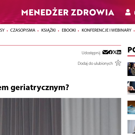
MENEDŻER ZDROWIA
SY
CZASOPISMA
KSIĄŻKI
EBOOKI
KONFERENCJE I WEBINARY
P
Udostępnij
Dodaj do ulubionych
em geriatrycznym?