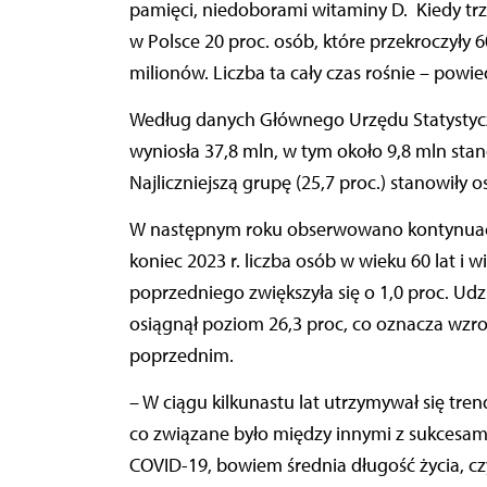
pamięci, niedoborami witaminy D.
Kiedy tr
w Polsce 20 proc. osób, które przekroczyły 60
milionów. Liczba ta cały czas rośnie – powied
Według danych Głównego Urzędu Statystyczn
wyniosła 37,8 mln, w tym około 9,8 mln stano
Najliczniejszą grupę (25,7 proc.) stanowiły 
W następnym roku obserwowano kontynuację 
koniec 2023 r. liczba osób w wieku 60 lat i 
poprzedniego zwiększyła się o 1,0 proc. Udz
osiągnął poziom 26,3 proc, co oznacza wzro
poprzednim.
– W ciągu kilkunastu lat utrzymywał się tre
co związane było między innymi z sukcesam
COVID-19, bowiem średnia długość życia, czyl