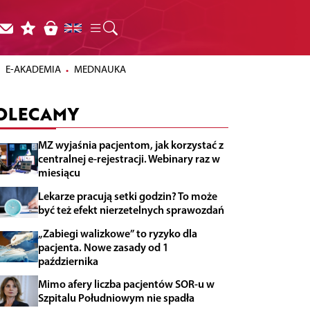
E-AKADEMIA
MEDNAUKA
OLECAMY
MZ wyjaśnia pacjentom, jak korzystać z
centralnej e-rejestracji. Webinary raz w
miesiącu
Lekarze pracują setki godzin? To może
być też efekt nierzetelnych sprawozdań
„Zabiegi walizkowe” to ryzyko dla
pacjenta. Nowe zasady od 1
października
Mimo afery liczba pacjentów SOR-u w
Szpitalu Południowym nie spadła