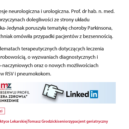
esje neurologiczna i urologiczna. Prof. dr hab. n. med.
rzyczynach dolegliwości ze strony układu
a-Jedynak poruszyła tematykę choroby Parkinsona,
ichniak omówiła przypadki pacjentów z bezsennością.
lematach terapeutycznych dotyczących leczenia
orobowością, o wyzwaniach diagnostycznych i
o-naczyniowych oraz o nowych możliwościach
eciw RSV i pneumokokom.
ci
ktyce Lekarskiej
Tomasz Grodzicki
seniorzy
pacjent geriatryczny