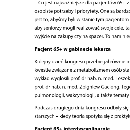
– Co jest najważniejsze dla pacjentów 65+ z
osobiste potrzeby i priorytety. One są bardzo
jest to, abyśmy byli w stanie tym pacjentom 
aby seniorzy mogli realizować swoje cele, t
wyjście na zakupy czy na spacer. To nam nies
Pacjent 65+ w gabinecie lekarza
Kolejny dzień kongresu przebiegał równie i
kwestie związane z metabolizmem osób star
wykład wygłosili prof. dr hab. n. med. Lesze
prof. dr hab. n. med. Zbigniew Gaciong. Te
pulmonologii, wakcynologii, a także tematy 
Podczas drugiego dnia kongresu odbyły się
starszych – kiedy teoria spotyka się z prakt
Pacjent 65+ interdyscyplinarnie