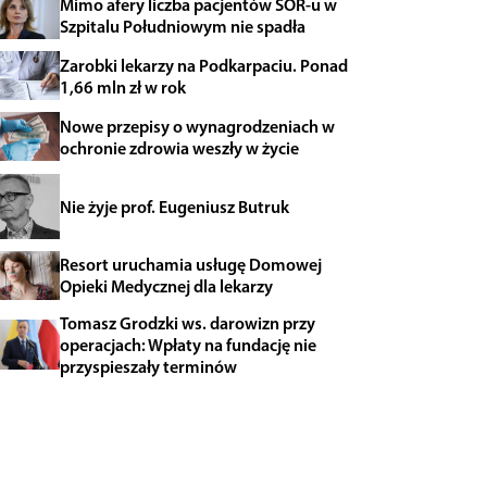
Mimo afery liczba pacjentów SOR-u w
Szpitalu Południowym nie spadła
Zarobki lekarzy na Podkarpaciu. Ponad
1,66 mln zł w rok
Nowe przepisy o wynagrodzeniach w
ochronie zdrowia weszły w życie
Nie żyje prof. Eugeniusz Butruk
Resort uruchamia usługę Domowej
Opieki Medycznej dla lekarzy
Tomasz Grodzki ws. darowizn przy
operacjach: Wpłaty na fundację nie
przyspieszały terminów