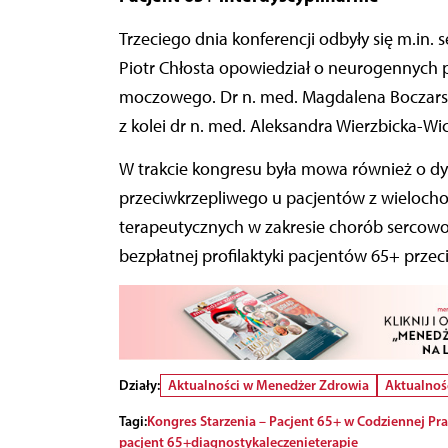
Trzeciego dnia konferencji odbyły się m.in. s
Piotr Chłosta opowiedział o neurogennych p
moczowego. Dr n. med. Magdalena Boczarsk
z kolei dr n. med. Aleksandra Wierzbicka-W
W trakcie kongresu była mowa również o dy
przeciwkrzepliwego u pacjentów z wieloch
terapeutycznych w zakresie chorób sercow
bezpłatnej profilaktyki pacjentów 65+ prz
Działy:
Aktualności w Menedżer Zdrowia
Aktualnoś
Tagi:
Kongres Starzenia – Pacjent 65+ w Codziennej Pra
pacjent 65+
diagnostyka
leczenie
terapie