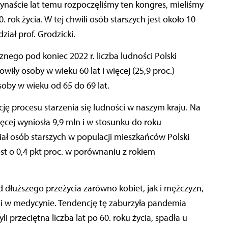
zynaście lat temu rozpoczęliśmy ten kongres, mieliśmy
. rok życia. W tej chwili osób starszych jest około 10
ział prof. Grodzicki.
ego pod koniec 2022 r. liczba ludności Polski
wiły osoby w wieku 60 lat i więcej (25,9 proc.)
osoby w wieku od 65 do 69 lat.
procesu starzenia się ludności w naszym kraju. Na
więcej wyniosła 9,9 mln i w stosunku do roku
iał osób starszych w populacji mieszkańców Polski
st o 0,4 pkt proc. w porównaniu z rokiem
nd dłuższego przeżycia zarówno kobiet, jak i mężczyzn,
i w medycynie. Tendencję tę zaburzyła pandemia
i przeciętna liczba lat po 60. roku życia, spadła u