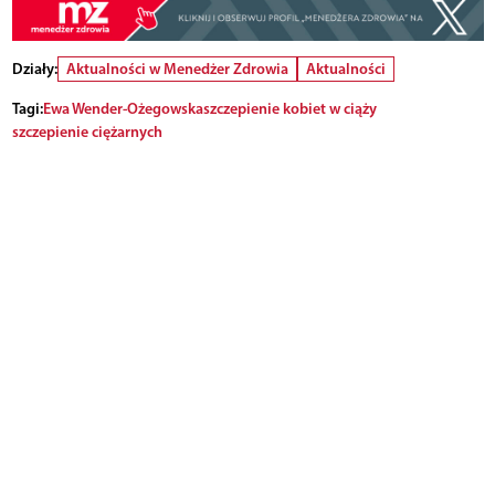
Działy:
Aktualności w Menedżer Zdrowia
Aktualności
Tagi:
Ewa Wender-Ożegowska
szczepienie kobiet w ciąży
szczepienie ciężarnych