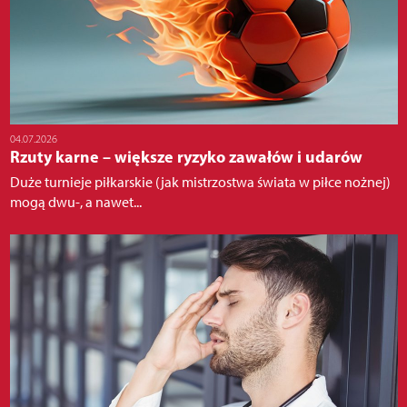
04.07.2026
Rzuty karne – większe ryzyko zawałów i udarów
Duże turnieje piłkarskie (jak mistrzostwa świata w piłce nożnej)
mogą dwu-, a nawet...