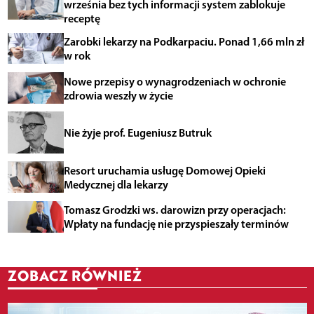
września bez tych informacji system zablokuje
receptę
Zarobki lekarzy na Podkarpaciu. Ponad 1,66 mln zł
w rok
Nowe przepisy o wynagrodzeniach w ochronie
zdrowia weszły w życie
Nie żyje prof. Eugeniusz Butruk
Resort uruchamia usługę Domowej Opieki
Medycznej dla lekarzy
Tomasz Grodzki ws. darowizn przy operacjach:
Wpłaty na fundację nie przyspieszały terminów
ZOBACZ RÓWNIEŻ