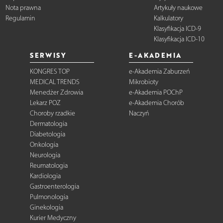
Nota prawna
Artykuły naukowe
Regulamin
Kalkulatory
Klasyfikacja ICD-9
Klasyfikacja ICD-10
SERWISY
E-AKADEMIA
KONGRES TOP
e-Akademia Zaburzeń
MEDICAL TRENDS
Mikrobioty
Menedżer Zdrowia
e-Akademia POChP
Lekarz POZ
e-Akademia Chorób
Choroby rzadkie
Naczyń
Dermatologia
Diabetologia
Onkologia
Neurologia
Reumatologia
Kardiologia
Gastroenterologia
Pulmonologia
Ginekologia
Kurier Medyczny