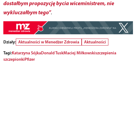
dostałbym propozycję bycia wiceministrem, nie
wykluczałbym tego”
.
Działy:
Aktualności w Menedżer Zdrowia
Aktualności
Tagi:
Katarzyna Sójka
Donald Tusk
Maciej Miłkowski
szczepienia
szczepionki
Pfizer