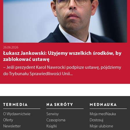
26.06.2026
Łukasz Jankowski: Użyjemy wszelkich środków, by
zablokować ustawę
– Jeśli prezydent Karol Nawrocki podpisze ustawę, pójdziemy
do Trybunału Sprawiedliwości Unii...
TERMEDIA
NA SKRÓTY
MEDNAUKA
O Wydawnictwie
Serwisy
Moja medNauka
Oferty
Czasopisma
Dostosuj
Newsletter
Książki
Moje ulubione