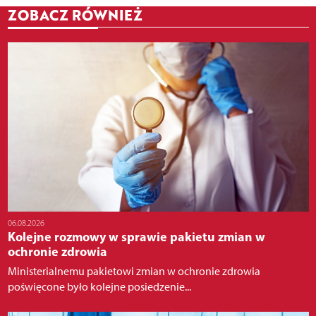
ZOBACZ RÓWNIEŻ
06.08.2026
Kolejne rozmowy w sprawie pakietu zmian w
ochronie zdrowia
Ministerialnemu pakietowi zmian w ochronie zdrowia
poświęcone było kolejne posiedzenie...