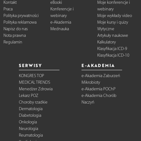
Kontakt
eBooki
Moje konferencje i
Praca
Konferencje i
webinary
Polityka prywatności
webinary
Moje wykłady video
Polityka reklamowa
e-Akademia
Moje kursy i quizy
Napisz do nas
Mednauka
Wytyczne
Nota prawna
Artykuły naukowe
Regulamin
Kalkulatory
Klasyfikacja ICD-9
Klasyfikacja ICD-10
SERWISY
E-AKADEMIA
KONGRES TOP
e-Akademia Zaburzeń
MEDICAL TRENDS
Mikrobioty
Menedżer Zdrowia
e-Akademia POChP
Lekarz POZ
e-Akademia Chorób
Choroby rzadkie
Naczyń
Dermatologia
Diabetologia
Onkologia
Neurologia
Reumatologia