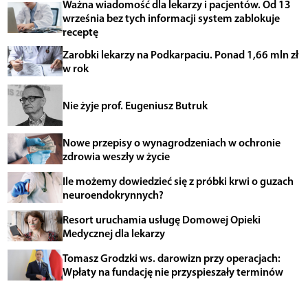
Ważna wiadomość dla lekarzy i pacjentów. Od 13
września bez tych informacji system zablokuje
receptę
Zarobki lekarzy na Podkarpaciu. Ponad 1,66 mln zł
w rok
Nie żyje prof. Eugeniusz Butruk
Nowe przepisy o wynagrodzeniach w ochronie
zdrowia weszły w życie
Ile możemy dowiedzieć się z próbki krwi o guzach
neuroendokrynnych?
Resort uruchamia usługę Domowej Opieki
Medycznej dla lekarzy
Tomasz Grodzki ws. darowizn przy operacjach:
Wpłaty na fundację nie przyspieszały terminów