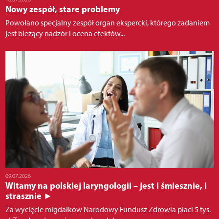
Nowy zespół, stare problemy
Powołano specjalny zespół organ ekspercki, którego zadaniem
jest bieżący nadzór i ocena efektów...
09.07.2026
Witamy na polskiej laryngologii – jest i śmiesznie, i
strasznie ►
Za wycięcie migdałków Narodowy Fundusz Zdrowia płaci 5 tys.