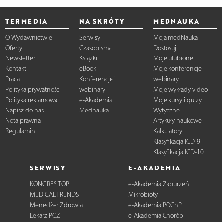
TERMEDIA
NA SKRÓTY
MEDNAUKA
O Wydawnictwie
Serwisy
Moja medNauka
Oferty
Czasopisma
Dostosuj
Newsletter
Książki
Moje ulubione
Kontakt
eBooki
Moje konferencje i
Praca
Konferencje i
webinary
Polityka prywatności
webinary
Moje wykłady video
Polityka reklamowa
e-Akademia
Moje kursy i quizy
Napisz do nas
Mednauka
Wytyczne
Nota prawna
Artykuły naukowe
Regulamin
Kalkulatory
Klasyfikacja ICD-9
Klasyfikacja ICD-10
SERWISY
E-AKADEMIA
KONGRES TOP
e-Akademia Zaburzeń
MEDICAL TRENDS
Mikrobioty
Menedżer Zdrowia
e-Akademia POChP
Lekarz POZ
e-Akademia Chorób