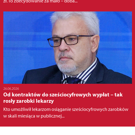
zł. To zdecydowanie za mało – doba...
26.06.2026
Od kontraktów do sześciocyfrowych wypłat – tak
rosły zarobki lekarzy
Kto umożliwił lekarzom osiąganie sześciocyfrowych zarobków
w skali miesiąca w publicznej...