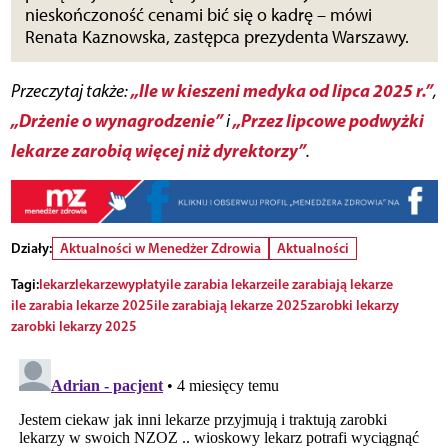
nieskończoność cenami bić się o kadrę – mówi
Renata Kaznowska, zastępca prezydenta Warszawy.
„Ile w kieszeni medyka od lipca 2025 r.”
Przeczytaj także:
,
„Drżenie o wynagrodzenie”
„Przez lipcowe podwyżki
i
lekarze zarobią więcej niż dyrektorzy”
.
Działy:
Aktualności w Menedżer Zdrowia
Aktualności
Tagi:
lekarz
lekarze
wypłaty
ile zarabia lekarze
ile zarabiają lekarze
ile zarabia lekarze 2025
ile zarabiają lekarze 2025
zarobki lekarzy
zarobki lekarzy 2025