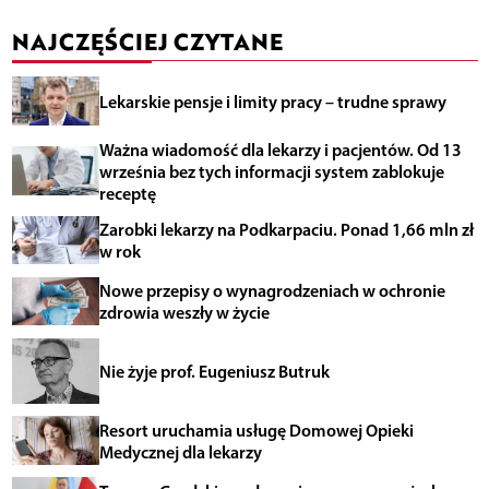
NAJCZĘŚCIEJ CZYTANE
Lekarskie pensje i limity pracy – trudne sprawy
Ważna wiadomość dla lekarzy i pacjentów. Od 13
września bez tych informacji system zablokuje
receptę
Zarobki lekarzy na Podkarpaciu. Ponad 1,66 mln zł
w rok
Nowe przepisy o wynagrodzeniach w ochronie
zdrowia weszły w życie
Nie żyje prof. Eugeniusz Butruk
Resort uruchamia usługę Domowej Opieki
Medycznej dla lekarzy