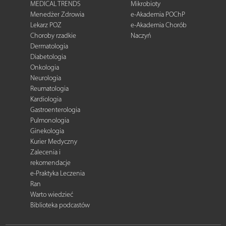
MEDICAL TRENDS
Mikrobioty
Menedżer Zdrowia
e-Akademia POChP
Lekarz POZ
e-Akademia Chorób
Choroby rzadkie
Naczyń
Dermatologia
Diabetologia
Onkologia
Neurologia
Reumatologia
Kardiologia
Gastroenterologia
Pulmonologia
Ginekologia
Kurier Medyczny
Zalecenia i
rekomendacje
e-Praktyka Leczenia
Ran
Warto wiedzieć
Biblioteka podcastów