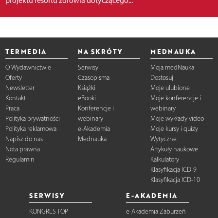
projektu resortu zdrowia dotyczącego...
TERMEDIA
NA SKRÓTY
MEDNAUKA
O Wydawnictwie
Serwisy
Moja medNauka
Oferty
Czasopisma
Dostosuj
Newsletter
Książki
Moje ulubione
Kontakt
eBooki
Moje konferencje i
Praca
Konferencje i
webinary
Polityka prywatności
webinary
Moje wykłady video
Polityka reklamowa
e-Akademia
Moje kursy i quizy
Napisz do nas
Mednauka
Wytyczne
Nota prawna
Artykuły naukowe
Regulamin
Kalkulatory
Klasyfikacja ICD-9
Klasyfikacja ICD-10
SERWISY
E-AKADEMIA
KONGRES TOP
e-Akademia Zaburzeń