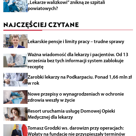
„Lekarze walizkowi” znikną ze szpitali
powiatowych?
NAJCZĘŚCIEJ CZYTANE
Lekarskie pensje i limity pracy – trudne sprawy
Ważna wiadomość dla lekarzy i pacjentów. Od 13
września bez tych informacji system zablokuje
receptę
Zarobki lekarzy na Podkarpaciu. Ponad 1,66 mln zł
w rok
Nowe przepisy o wynagrodzeniach w ochronie
zdrowia weszły w życie
Resort uruchamia usługę Domowej Opieki
Medycznej dla lekarzy
Tomasz Grodzki ws. darowizn przy operacjach:
Wpłaty na fundację nie przyspieszały terminów