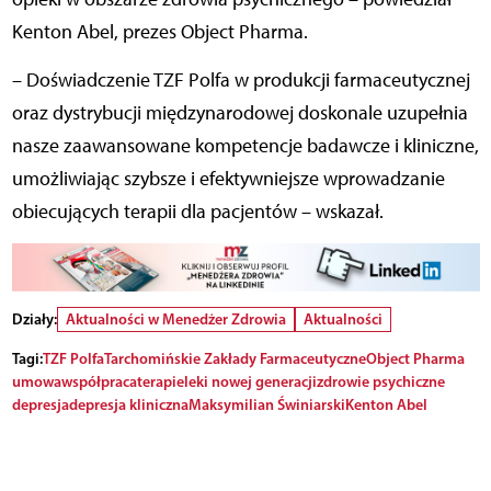
Kenton Abel, prezes Object Pharma.
– Doświadczenie TZF Polfa w produkcji farmaceutycznej
oraz dystrybucji międzynarodowej doskonale uzupełnia
nasze zaawansowane kompetencje badawcze i kliniczne,
umożliwiając szybsze i efektywniejsze wprowadzanie
obiecujących terapii dla pacjentów – wskazał.
Działy:
Aktualności w Menedżer Zdrowia
Aktualności
Tagi:
TZF Polfa
Tarchomińskie Zakłady Farmaceutyczne
Object Pharma
umowa
współpraca
terapie
leki nowej generacji
zdrowie psychiczne
depresja
depresja kliniczna
Maksymilian Świniarski
Kenton Abel