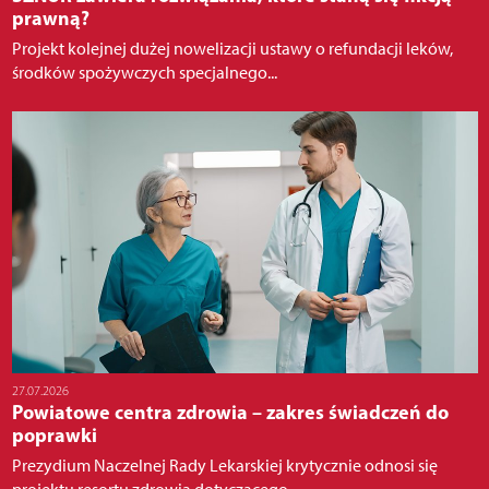
prawną?
Projekt kolejnej dużej nowelizacji ustawy o refundacji leków,
środków spożywczych specjalnego...
27.07.2026
Powiatowe centra zdrowia – zakres świadczeń do
poprawki
Prezydium Naczelnej Rady Lekarskiej krytycznie odnosi się