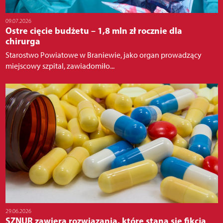
09.07.2026
Ostre cięcie budżetu – 1,8 mln zł rocznie dla
chirurga
Starostwo Powiatowe w Braniewie, jako organ prowadzący
miejscowy szpital, zawiadomiło...
29.06.2026
SZNUR zawiera rozwiązania, które staną się fikcją