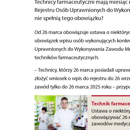
Technicy farmaceutyczni mają miesiąc 
Rejestru Osób Uprawnionych do Wykony
nie spełnią tego obowiązku?
Od 26 marca obowiązuje ustawa o niektórych zawodach medycznych. Wprowadziła ona
obowiązek wpisu osób wykonujących konkr
Uprawnionych do Wykonywania Zawodu Med
techników farmaceutycznych.
– Technicy, którzy 26 marca posiadali upr
złożyć wniosek o wpis do rejestru do 26 wrz
zawód tylko do 26 marca 2025 roku – przyp
Technik farmace
Ustawa o niektór
obowiązywać 26 m
zawodów medyczn