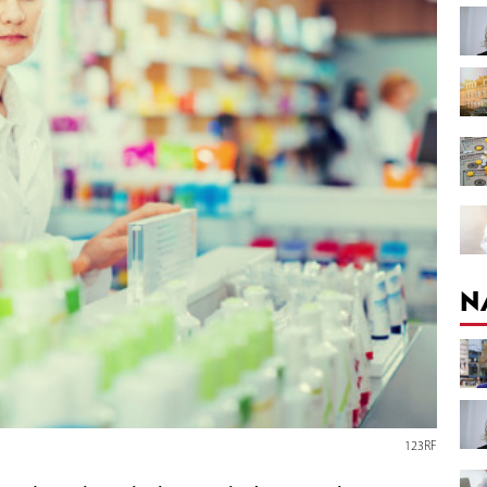
N
123RF