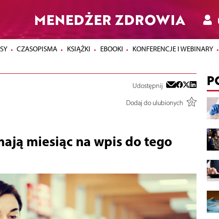
MENEDŻER ZDROWIA
SY
CZASOPISMA
KSIĄŻKI
EBOOKI
KONFERENCJE I WEBINARY
P
Udostępnij
Dodaj do ulubionych
ają miesiąc na wpis do tego