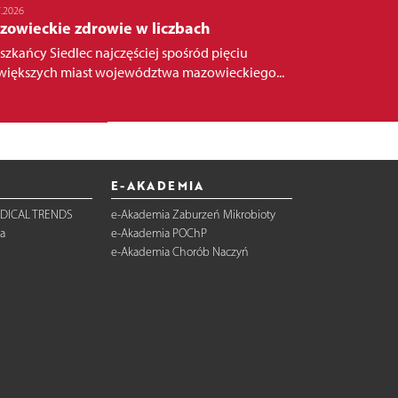
7.2026
zowieckie zdrowie w liczbach
szkańcy Siedlec najczęściej spośród pięciu
większych miast województwa mazowieckiego...
E-AKADEMIA
DICAL TRENDS
e-Akademia Zaburzeń Mikrobioty
a
e-Akademia POChP
e-Akademia Chorób Naczyń