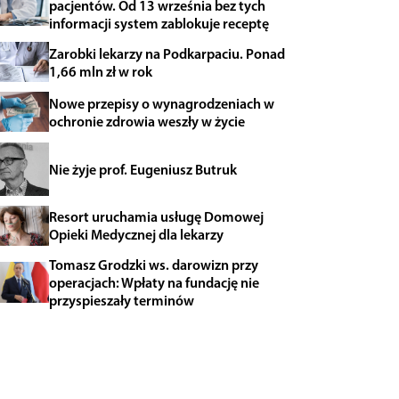
pacjentów. Od 13 września bez tych
informacji system zablokuje receptę
Zarobki lekarzy na Podkarpaciu. Ponad
1,66 mln zł w rok
Nowe przepisy o wynagrodzeniach w
ochronie zdrowia weszły w życie
Nie żyje prof. Eugeniusz Butruk
Resort uruchamia usługę Domowej
Opieki Medycznej dla lekarzy
Tomasz Grodzki ws. darowizn przy
operacjach: Wpłaty na fundację nie
przyspieszały terminów