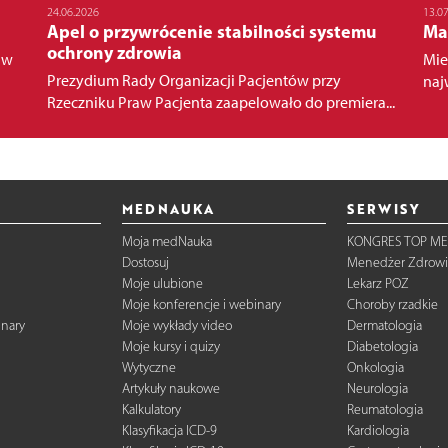
24.06.2026
13.0
Apel o przywrócenie stabilności systemu
Ma
ochrony zdrowia
 w
Mie
Prezydium Rady Organizacji Pacjentów przy
naj
Rzeczniku Praw Pacjenta zaapelowało do premiera...
MEDNAUKA
SERWISY
Moja medNauka
KONGRES TOP ME
Dostosuj
Menedżer Zdrowi
Moje ulubione
Lekarz POZ
Moje konferencje i webinary
Choroby rzadkie
inary
Moje wykłady video
Dermatologia
Moje kursy i quizy
Diabetologia
Wytyczne
Onkologia
Artykuły naukowe
Neurologia
Kalkulatory
Reumatologia
Klasyfikacja ICD-9
Kardiologia