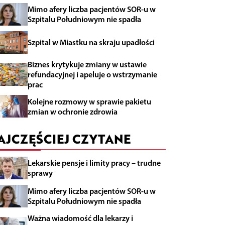
Mimo afery liczba pacjentów SOR-u w
Szpitalu Południowym nie spadła
Szpital w Miastku na skraju upadłości
Biznes krytykuje zmiany w ustawie
refundacyjnej i apeluje o wstrzymanie
prac
Kolejne rozmowy w sprawie pakietu
zmian w ochronie zdrowia
AJCZĘŚCIEJ CZYTANE
Lekarskie pensje i limity pracy – trudne
sprawy
Mimo afery liczba pacjentów SOR-u w
Szpitalu Południowym nie spadła
Ważna wiadomość dla lekarzy i