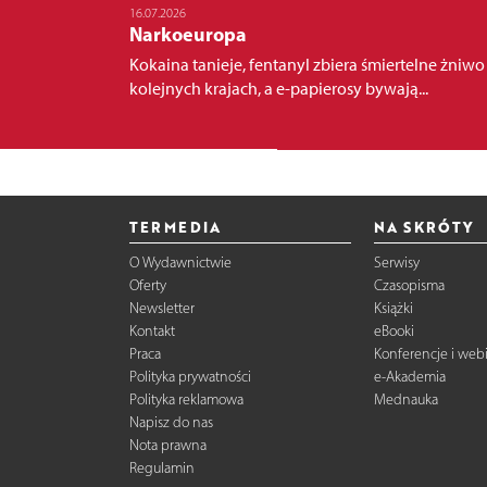
16.07.2026
Narkoeuropa
Kokaina tanieje, fentanyl zbiera śmiertelne żniwo
kolejnych krajach, a e-papierosy bywają...
TERMEDIA
NA SKRÓTY
O Wydawnictwie
Serwisy
Oferty
Czasopisma
Newsletter
Książki
Kontakt
eBooki
Praca
Konferencje i web
Polityka prywatności
e-Akademia
Polityka reklamowa
Mednauka
Napisz do nas
Nota prawna
Regulamin