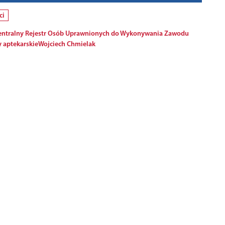
ci
entralny Rejestr Osób Uprawnionych do Wykonywania Zawodu
y aptekarskie
Wojciech Chmielak