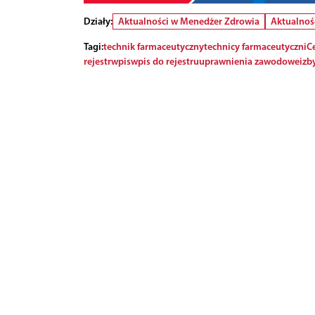
Działy:
Aktualności w Menedżer Zdrowia
Aktualnoś
Tagi:
technik farmaceutyczny
technicy farmaceutyczni
C
rejestr
wpis
wpis do rejestru
uprawnienia zawodowe
izb