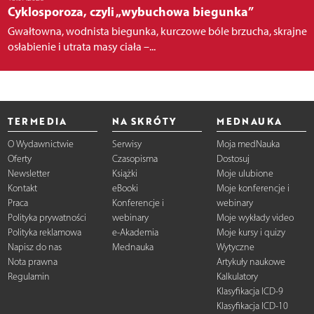
Cyklosporoza, czyli „wybuchowa biegunka”
Gwałtowna, wodnista biegunka, kurczowe bóle brzucha, skrajne
osłabienie i utrata masy ciała –...
TERMEDIA
NA SKRÓTY
MEDNAUKA
O Wydawnictwie
Serwisy
Moja medNauka
Oferty
Czasopisma
Dostosuj
Newsletter
Książki
Moje ulubione
Kontakt
eBooki
Moje konferencje i
Praca
Konferencje i
webinary
Polityka prywatności
webinary
Moje wykłady video
Polityka reklamowa
e-Akademia
Moje kursy i quizy
Napisz do nas
Mednauka
Wytyczne
Nota prawna
Artykuły naukowe
Regulamin
Kalkulatory
Klasyfikacja ICD-9
Klasyfikacja ICD-10