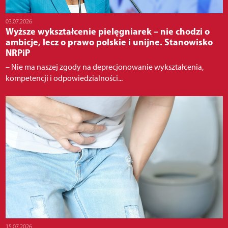
03.07.2026
Wyższe wykształcenie pielęgniarek – nie chodzi o
ambicje, lecz o prawo polskie i unijne. Stanowisko
NRPiP
– Nie ma naszej zgody na deprecjonowanie wykształcenia,
kompetencji i odpowiedzialności...
15.07.2026