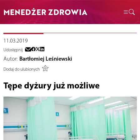
MENEDŻER ZDROWIA
11.03.2019
Udostępnij
Autor:
Bartłomiej Leśniewski
Dodaj do ulubionych
Tępe dyżury już możliwe