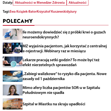
Działy:
Aktualności w Menedżer Zdrowia
Aktualności
Tagi:
Ewa Książek-Bator
Krzysztof Kuszewski
dyżury
POLECAMY
Ile możemy dowiedzieć się z próbki krwi o guzach
neuroendokrynnych?
MZ wyjaśnia pacjentom, jak korzystać z centralnej
e-rejestracji. Webinary raz w miesiącu
Lekarze pracują setki godzin? To może być też
efekt nierzetelnych sprawozdań
„Zabiegi walizkowe” to ryzyko dla pacjenta. Nowe
zasady od 1 października
Mimo afery liczba pacjentów SOR-u w Szpitalu
Południowym nie spadła
Szpital w Miastku na skraju upadłości