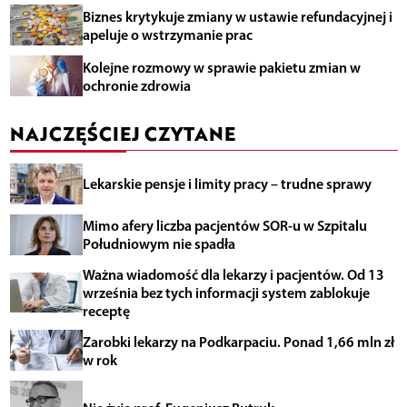
Biznes krytykuje zmiany w ustawie refundacyjnej i
apeluje o wstrzymanie prac
Kolejne rozmowy w sprawie pakietu zmian w
ochronie zdrowia
NAJCZĘŚCIEJ CZYTANE
Lekarskie pensje i limity pracy – trudne sprawy
Mimo afery liczba pacjentów SOR-u w Szpitalu
Południowym nie spadła
Ważna wiadomość dla lekarzy i pacjentów. Od 13
września bez tych informacji system zablokuje
receptę
Zarobki lekarzy na Podkarpaciu. Ponad 1,66 mln zł
w rok