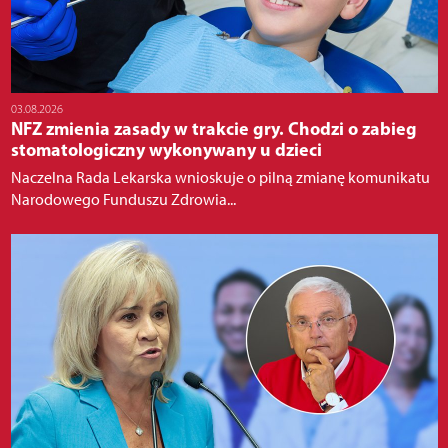
03.08.2026
NFZ zmienia zasady w trakcie gry. Chodzi o zabieg
stomatologiczny wykonywany u dzieci
Naczelna Rada Lekarska wnioskuje o pilną zmianę komunikatu
Narodowego Funduszu Zdrowia...