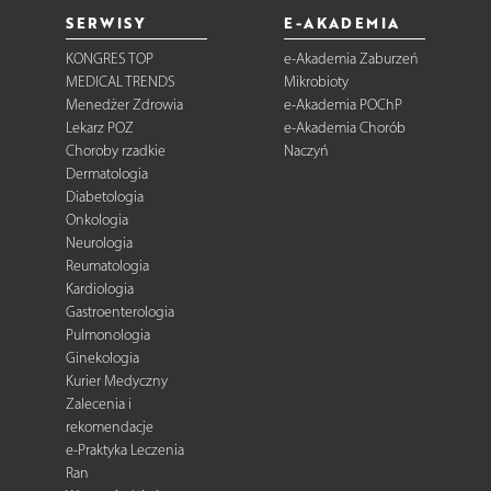
SERWISY
E-AKADEMIA
KONGRES TOP
e-Akademia Zaburzeń
MEDICAL TRENDS
Mikrobioty
Menedżer Zdrowia
e-Akademia POChP
Lekarz POZ
e-Akademia Chorób
Choroby rzadkie
Naczyń
Dermatologia
Diabetologia
Onkologia
Neurologia
Reumatologia
Kardiologia
Gastroenterologia
Pulmonologia
Ginekologia
Kurier Medyczny
Zalecenia i
rekomendacje
e-Praktyka Leczenia
Ran