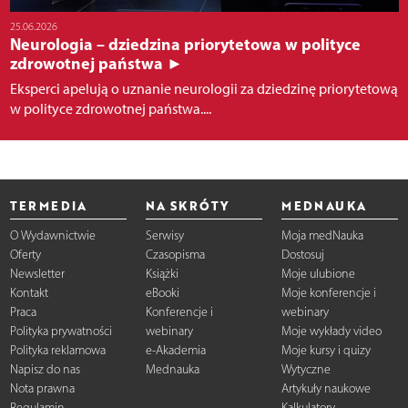
25.06.2026
Neurologia – dziedzina priorytetowa w polityce
zdrowotnej państwa ►
Eksperci apelują o uznanie neurologii za dziedzinę priorytetową
w polityce zdrowotnej państwa....
TERMEDIA
NA SKRÓTY
MEDNAUKA
O Wydawnictwie
Serwisy
Moja medNauka
Oferty
Czasopisma
Dostosuj
Newsletter
Książki
Moje ulubione
Kontakt
eBooki
Moje konferencje i
Praca
Konferencje i
webinary
Polityka prywatności
webinary
Moje wykłady video
Polityka reklamowa
e-Akademia
Moje kursy i quizy
Napisz do nas
Mednauka
Wytyczne
Nota prawna
Artykuły naukowe
Regulamin
Kalkulatory