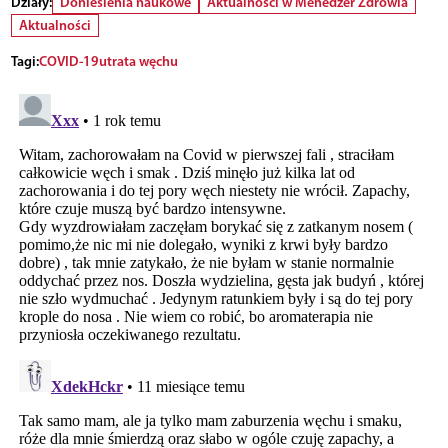
Działy:
Doniesienia naukowe
Aktualności w Menedżer Zdrowia
Aktualności
Tagi:
COVID-19
utrata węchu