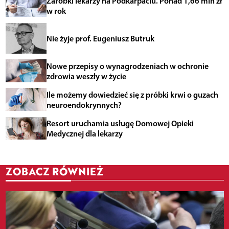
Zarobki lekarzy na Podkarpaciu. Ponad 1,66 mln zł
w rok
Nie żyje prof. Eugeniusz Butruk
Nowe przepisy o wynagrodzeniach w ochronie
zdrowia weszły w życie
Ile możemy dowiedzieć się z próbki krwi o guzach
neuroendokrynnych?
Resort uruchamia usługę Domowej Opieki
Medycznej dla lekarzy
ZOBACZ RÓWNIEŻ