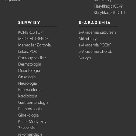
Klasyfikacja ICD-9
Klasyfikacja ICD-10
SERWISY
E-AKADEMIA
KONGRES TOP
e-Akademia Zaburzeń
MEDICAL TRENDS
Mikrobioty
Menedżer Zdrowia
e-Akademia POChP
Lekarz POZ
e-Akademia Chorób
Choroby rzadkie
Naczyń
Dermatologia
Diabetologia
Onkologia
Neurologia
Reumatologia
Kardiologia
Gastroenterologia
Pulmonologia
Ginekologia
Kurier Medyczny
Zalecenia i
rekomendacje