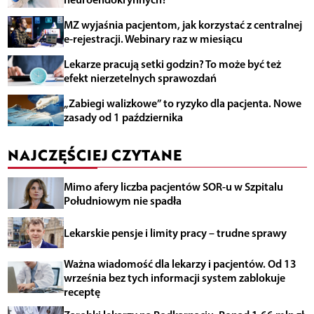
MZ wyjaśnia pacjentom, jak korzystać z centralnej
e-rejestracji. Webinary raz w miesiącu
Lekarze pracują setki godzin? To może być też
efekt nierzetelnych sprawozdań
„Zabiegi walizkowe” to ryzyko dla pacjenta. Nowe
zasady od 1 października
NAJCZĘŚCIEJ CZYTANE
Mimo afery liczba pacjentów SOR-u w Szpitalu
Południowym nie spadła
Lekarskie pensje i limity pracy – trudne sprawy
Ważna wiadomość dla lekarzy i pacjentów. Od 13
września bez tych informacji system zablokuje
receptę