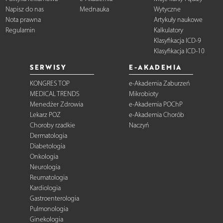
Napisz do nas
Mednauka
Wytyczne
Nota prawna
Artykuły naukowe
Regulamin
Kalkulatory
Klasyfikacja ICD-9
Klasyfikacja ICD-10
SERWISY
E-AKADEMIA
KONGRES TOP
e-Akademia Zaburzeń
MEDICAL TRENDS
Mikrobioty
Menedżer Zdrowia
e-Akademia POChP
Lekarz POZ
e-Akademia Chorób
Choroby rzadkie
Naczyń
Dermatologia
Diabetologia
Onkologia
Neurologia
Reumatologia
Kardiologia
Gastroenterologia
Pulmonologia
Ginekologia