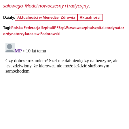
salowego
,
Model nowoczesny i tradycyjny
.
Działy:
Aktualności w Menedżer Zdrowia
Aktualności
Tagi:
Polska Federacja Szpitali
PFSzp
Warszawa
szpital
szpitale
ordynator
ordynatorzy
Jarosław Fedorowski