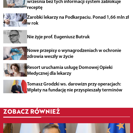
września bez tych informacji system zablokuje
receptę
Zarobki lekarzy na Podkarpaciu. Ponad 1,66 mln zł
w rok
Nie żyje prof. Eugeniusz Butruk
Nowe przepisy o wynagrodzeniach w ochronie
zdrowia weszły w życie
Resort uruchamia usługę Domowej Opieki
Medycznej dla lekarzy
Tomasz Grodzki ws. darowizn przy operacjach:
Wpłaty na fundację nie przyspieszały terminów
ZOBACZ RÓWNIEŻ