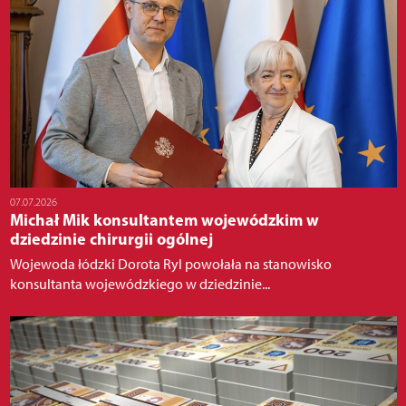
07.07.2026
Michał Mik konsultantem wojewódzkim w
dziedzinie chirurgii ogólnej
Wojewoda łódzki Dorota Ryl powołała na stanowisko
konsultanta wojewódzkiego w dziedzinie...