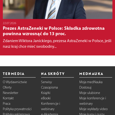
22.07.2026
Prezes AstraZeneki w Polsce: Składka zdrowotna
powinna wzrosnąć do 13 proc.
Zdaniem Wiktora Janickiego, prezesa AstraZeneki w Polsce, jeśli
nasz kraj chce mieć swobodny...
TERMEDIA
NA SKRÓTY
MEDNAUKA
O Wydawnictwie
Serwisy
Moja medNauka
Oferty
Czasopisma
Dostosuj
Newsletter
Książki
Moje ulubione
Kontakt
eBooki
Moje konferencje i
Praca
Konferencje i
webinary
Polityka prywatności
webinary
Moje wykłady video
Polityka reklamowa
e-Akademia
Moje kursy i quizy