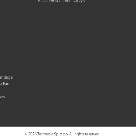
e-Akademia Chorób Naczyń
mendacje
ia Ran
tów
© 2026 Termedia Sp. z o.o. All rights reserved.