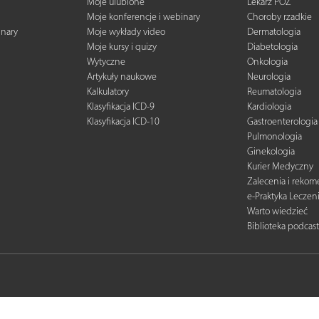
Moje ulubione
Lekarz POZ
Moje konferencje i webinary
Choroby rzadkie
inary
Moje wykłady video
Dermatologia
Moje kursy i quizy
Diabetologia
Wytyczne
Onkologia
Artykuły naukowe
Neurologia
Kalkulatory
Reumatologia
Klasyfikacja ICD-9
Kardiologia
Klasyfikacja ICD-10
Gastroenterologia
Pulmonologia
Ginekologia
Kurier Medyczny
Zalecenia i reko
e-Praktyka Leczen
Warto wiedzieć
Biblioteka podcas