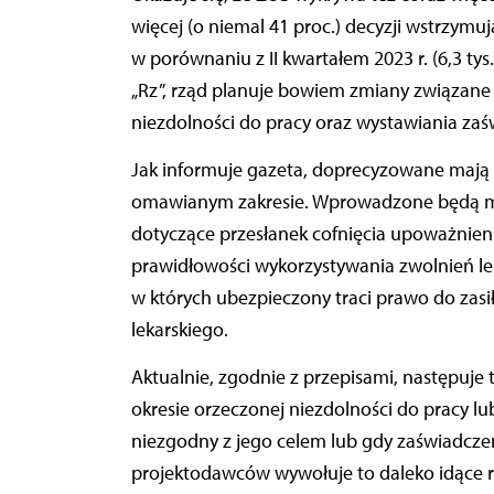
więcej (o niemal 41 proc.) decyzji wstrzymu
w porównaniu z II kwartałem 2023 r. (6,3 tys.
„Rz”, rząd planuje bowiem zmiany związane
niezdolności do pracy oraz wystawiania zaś
Jak informuje gazeta, doprecyzowane mają 
omawianym zakresie. Wprowadzone będą me
dotyczące przesłanek cofnięcia upoważnieni
prawidłowości wykorzystywania zwolnień lek
w których ubezpieczony traci prawo do zasi
lekarskiego.
Aktualnie, zgodnie z przepisami, następuj
okresie orzeczonej niezdolności do pracy 
niezgodny z jego celem lub gdy zaświadczen
projektodawców wywołuje to daleko idące 