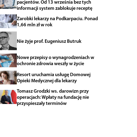
pacjentów. Od 13 września bez tych
informacji system zablokuje receptę
Zarobki lekarzy na Podkarpaciu. Ponad
1,66 mln zł w rok
Nie żyje prof. Eugeniusz Butruk
Nowe przepisy o wynagrodzeniach w
ochronie zdrowia weszły w życie
Resort uruchamia usługę Domowej
Opieki Medycznej dla lekarzy
Tomasz Grodzki ws. darowizn przy
operacjach: Wpłaty na fundację nie
przyspieszały terminów