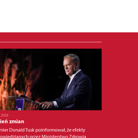
7.2026
sień zmian
mier Donald Tusk poinformował, że efekty
owiedzianych przez Ministerstwo Zdrowia