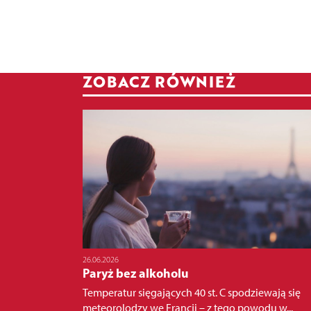
ZOBACZ RÓWNIEŻ
26.06.2026
Paryż bez alkoholu
Temperatur sięgających 40 st. C spodziewają się
meteorolodzy we Francji – z tego powodu w...