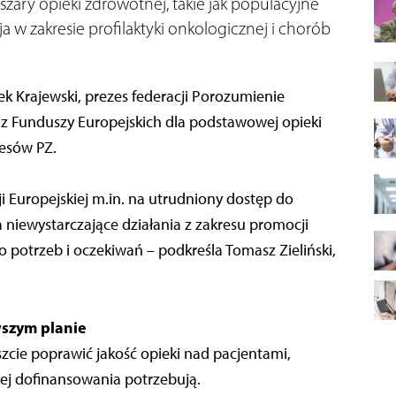
ary opieki zdrowotnej, takie jak populacyjne
w zakresie profilaktyki onkologicznej i chorób
 Krajewski, prezes federacji Porozumienie
 z Funduszy Europejskich dla podstawowej opieki
cesów PZ.
i Europejskiej m.in. na utrudniony dostęp do
 niewystarczające działania z zakresu promocji
 potrzeb i oczekiwań – podkreśla Tomasz Zieliński,
wszym planie
cie poprawić jakość opieki nad pacjentami,
iej dofinansowania potrzebują.