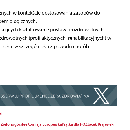
cznych w kontekście dostosowania zasobów do
idemiologicznych.
iających kształtowanie postaw prozdrowotnych
rowotnych (profilaktycznych, rehabilitacyjnych) w
lności, w szczególności z powodu chorób
ci
 Zielonogórskie
Komisja Europejska
Piątka dla POZ
Jacek Krajewski