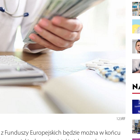
N
123RF
h z Funduszy Europejskich będzie można w końcu