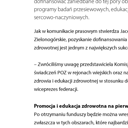
dofinansować zaniedbane do tej pory obsz
programy badań przesiewowych, edukacja 
sercowo-naczyniowych.
Jak w komunikacie prasowym stwierdza Jacek
Zielonogórskie, pozyskanie dofinansowania
zdrowotnej jest jednym z największych suk
– Zwróciliśmy uwagę przedstawiciela Komisj
świadczeń POZ w rejonach wiejskich oraz na
zdrowia i edukacji zdrowotnej w stosunku do
wiceprezes federacji.
Promocja i edukacja zdrowotna na pier
Po otrzymaniu funduszy będzie można wresz
zwłaszcza w tych obszarach, które najbardz