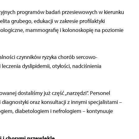
acyjnych programów badań przesiewowych w kierunku
 jelita grubego, edukacji w zakresie profilaktyki
tologiczne, mammografię i kolonoskopię na poziomie
alności czynników ryzyka chorób sercowo-
czenia dyslipidemii, otyłości, nadciśnienia
owanej dostaliśmy już część „narzędzi”. Personel
iagnostyki oraz konsultacji z innymi specjalistami –
giem, diabetologiem i nefrologiem – kontynuuje
 i chorymi przewlekle