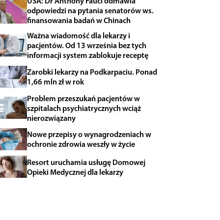
USA: Dr Anthony Fauci odmawia
odpowiedzi na pytania senatorów ws.
finansowania badań w Chinach
Ważna wiadomość dla lekarzy i
pacjentów. Od 13 września bez tych
informacji system zablokuje receptę
Zarobki lekarzy na Podkarpaciu. Ponad
1,66 mln zł w rok
Problem przeszukań pacjentów w
szpitalach psychiatrycznych wciąż
nierozwiązany
Nowe przepisy o wynagrodzeniach w
ochronie zdrowia weszły w życie
Resort uruchamia usługę Domowej
Opieki Medycznej dla lekarzy