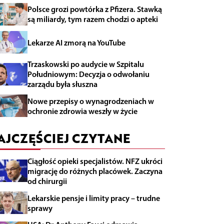
Polsce grozi powtórka z Pfizera. Stawką
są miliardy, tym razem chodzi o apteki
Lekarze AI zmorą na YouTube
Trzaskowski po audycie w Szpitalu
Południowym: Decyzja o odwołaniu
zarządu była słuszna
Nowe przepisy o wynagrodzeniach w
ochronie zdrowia weszły w życie
AJCZĘŚCIEJ CZYTANE
Ciągłość opieki specjalistów. NFZ ukróci
migrację do różnych placówek. Zaczyna
od chirurgii
Lekarskie pensje i limity pracy – trudne
sprawy