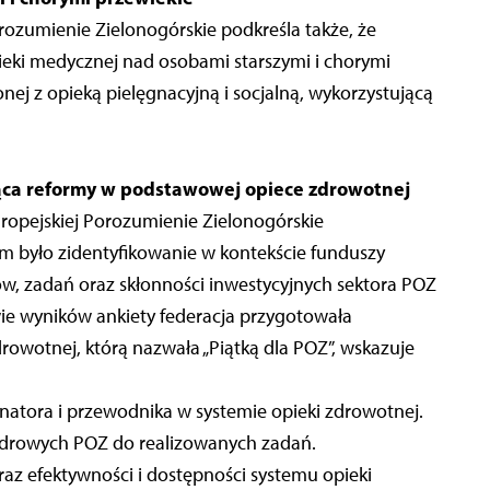
ozumienie Zielonogórskie podkreśla także, że
ieki medycznej nad osobami starszymi i chorymi
ej z opieką pielęgnacyjną i socjalną, wykorzystującą
ząca reformy w podstawowej opiece zdrowotnej
opejskiej Porozumienie Zielonogórskie
m było zidentyfikowanie w kontekście funduszy
w, zadań oraz skłonności inwestycyjnych sektora POZ
ie wyników ankiety federacja przygotowała
owotnej, którą nazwała „Piątką dla POZ”, wskazuje
natora i przewodnika w systemie opieki zdrowotnej.
adrowych POZ do realizowanych zadań.
raz efektywności i dostępności systemu opieki