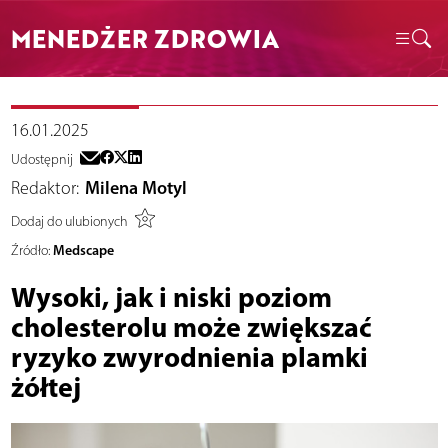
MENEDŻER ZDROWIA
16.01.2025
Udostępnij
Redaktor:
Milena Motyl
Dodaj do ulubionych
Medscape
Źródło:
Wysoki, jak i niski poziom
cholesterolu może zwiększać
ryzyko zwyrodnienia plamki
żółtej