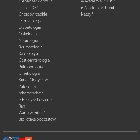
Menedżer Zdrowia
e-Akademia POChP
Lekarz POZ
e-Akademia Chorób
Choroby rzadkie
Naczyń
Dermatologia
Diabetologia
Onkologia
Neurologia
Reumatologia
Kardiologia
Gastroenterologia
Pulmonologia
Ginekologia
Kurier Medyczny
Zalecenia i
rekomendacje
e-Praktyka Leczenia
Ran
Warto wiedzieć
Biblioteka podcastów