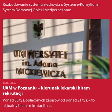
Rozbudowanie systemu e-zdrowia o System e-Konsylium i
System Domowej Opieki Medycznej oraz...
16.07.2026
UAM w Poznaniu – kierunek lekarski hitem
rekrutacji
Ponad 38 tys. opłaconych zapisów od ponad 21 tys. – to
aktualny bilans rekrutacji na...