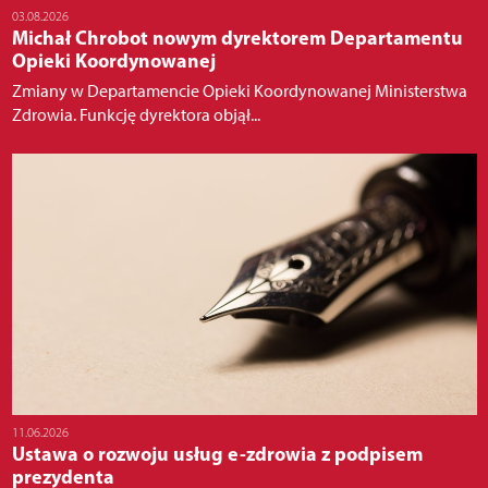
03.08.2026
Michał Chrobot nowym dyrektorem Departamentu
Opieki Koordynowanej
Zmiany w Departamencie Opieki Koordynowanej Ministerstwa
Zdrowia. Funkcję dyrektora objął...
11.06.2026
Ustawa o rozwoju usług e-zdrowia z podpisem
prezydenta