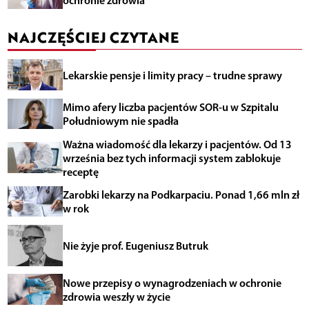
ochronie zdrowia
NAJCZĘŚCIEJ CZYTANE
Lekarskie pensje i limity pracy – trudne sprawy
Mimo afery liczba pacjentów SOR-u w Szpitalu
Południowym nie spadła
Ważna wiadomość dla lekarzy i pacjentów. Od 13
września bez tych informacji system zablokuje
receptę
Zarobki lekarzy na Podkarpaciu. Ponad 1,66 mln zł
w rok
Nie żyje prof. Eugeniusz Butruk
Nowe przepisy o wynagrodzeniach w ochronie
zdrowia weszły w życie