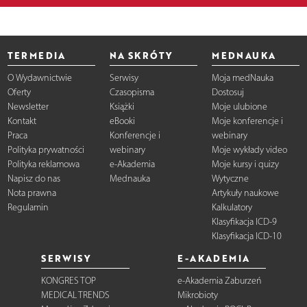
TERMEDIA
NA SKRÓTY
MEDNAUKA
O Wydawnictwie
Serwisy
Moja medNauka
Oferty
Czasopisma
Dostosuj
Newsletter
Książki
Moje ulubione
Kontakt
eBooki
Moje konferencje i
Praca
Konferencje i
webinary
Polityka prywatności
webinary
Moje wykłady video
Polityka reklamowa
e-Akademia
Moje kursy i quizy
Napisz do nas
Mednauka
Wytyczne
Nota prawna
Artykuły naukowe
Regulamin
Kalkulatory
Klasyfikacja ICD-9
Klasyfikacja ICD-10
SERWISY
E-AKADEMIA
KONGRES TOP
e-Akademia Zaburzeń
MEDICAL TRENDS
Mikrobioty