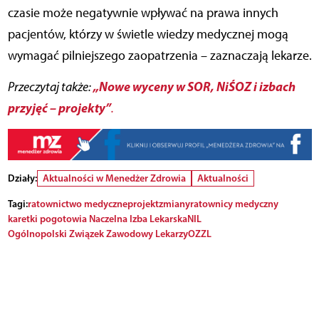
czasie może negatywnie wpływać na prawa innych
pacjentów, którzy w świetle wiedzy medycznej mogą
wymagać pilniejszego zaopatrzenia – zaznaczają lekarze.
„Nowe wyceny w SOR, NiŚOZ i izbach
Przeczytaj także:
przyjęć – projekty”
.
Działy:
Aktualności w Menedżer Zdrowia
Aktualności
Tagi:
ratownictwo medyczne
projekt
zmiany
ratownicy medyczny
karetki pogotowia Naczelna Izba Lekarska
NIL
Ogólnopolski Związek Zawodowy Lekarzy
OZZL