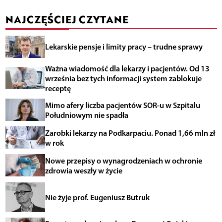
NAJCZĘŚCIEJ CZYTANE
Lekarskie pensje i limity pracy – trudne sprawy
Ważna wiadomość dla lekarzy i pacjentów. Od 13
września bez tych informacji system zablokuje
receptę
Mimo afery liczba pacjentów SOR-u w Szpitalu
Południowym nie spadła
Zarobki lekarzy na Podkarpaciu. Ponad 1,66 mln zł
w rok
Nowe przepisy o wynagrodzeniach w ochronie
zdrowia weszły w życie
Nie żyje prof. Eugeniusz Butruk