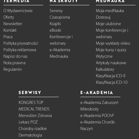
TERMEDIA
NA SKRÓTY
MEDNAUKA
O Wydawnictwie
Serwisy
Moja medNauka
Oferty
Czasopisma
Dostosuj
Newsletter
Książki
Moje ulubione
Kontakt
eBooki
Moje konferencje i
Praca
Konferencje i
webinary
Polityka prywatności
webinary
Moje wykłady video
Polityka reklamowa
e-Akademia
Moje kursy i quizy
Napisz do nas
Mednauka
Wytyczne
Nota prawna
Artykuły naukowe
Regulamin
Kalkulatory
Klasyfikacja ICD-9
Klasyfikacja ICD-10
SERWISY
E-AKADEMIA
KONGRES TOP
e-Akademia Zaburzeń
MEDICAL TRENDS
Mikrobioty
Menedżer Zdrowia
e-Akademia POChP
Lekarz POZ
e-Akademia Chorób
Choroby rzadkie
Naczyń
Dermatologia