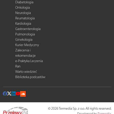
Diabetologia
Onkologia
Neurologia
Reumatologia
Kardiologia
Gastroenterologia
Pulmonologia
Ginekologia
Kurier Medyczny
Zalecenia i
rekomendacje
e-Praktyka Leczenia
Ran
Warto wiedzieć
Biblioteka podcastów
© 2026 Termedia Sp. z o.o. All rights reserved.
Developed by
Termedia
.