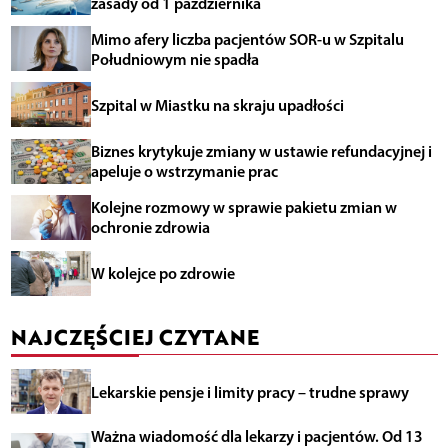
zasady od 1 października
Mimo afery liczba pacjentów SOR-u w Szpitalu
Południowym nie spadła
Szpital w Miastku na skraju upadłości
Biznes krytykuje zmiany w ustawie refundacyjnej i
apeluje o wstrzymanie prac
Kolejne rozmowy w sprawie pakietu zmian w
ochronie zdrowia
W kolejce po zdrowie
NAJCZĘŚCIEJ CZYTANE
Lekarskie pensje i limity pracy – trudne sprawy
Ważna wiadomość dla lekarzy i pacjentów. Od 13