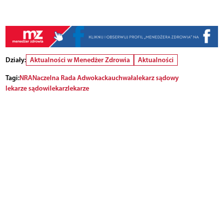
Działy:
Aktualności w Menedżer Zdrowia
Aktualności
Tagi:
NRA
Naczelna Rada Adwokacka
uchwała
lekarz sądowy
lekarze sądowi
lekarz
lekarze