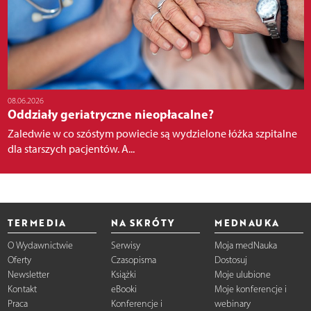
08.06.2026
Oddziały geriatryczne nieopłacalne?
Zaledwie w co szóstym powiecie są wydzielone łóżka szpitalne
dla starszych pacjentów. A...
TERMEDIA
NA SKRÓTY
MEDNAUKA
O Wydawnictwie
Serwisy
Moja medNauka
Oferty
Czasopisma
Dostosuj
Newsletter
Książki
Moje ulubione
Kontakt
eBooki
Moje konferencje i
Praca
Konferencje i
webinary