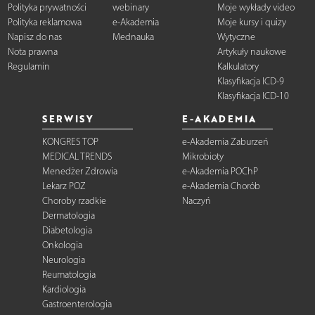
Polityka prywatności
webinary
Moje wykłady video
Polityka reklamowa
e-Akademia
Moje kursy i quizy
Napisz do nas
Mednauka
Wytyczne
Nota prawna
Artykuły naukowe
Regulamin
Kalkulatory
Klasyfikacja ICD-9
Klasyfikacja ICD-10
SERWISY
E-AKADEMIA
KONGRES TOP
e-Akademia Zaburzeń
MEDICAL TRENDS
Mikrobioty
Menedżer Zdrowia
e-Akademia POChP
Lekarz POZ
e-Akademia Chorób
Choroby rzadkie
Naczyń
Dermatologia
Diabetologia
Onkologia
Neurologia
Reumatologia
Kardiologia
Gastroenterologia