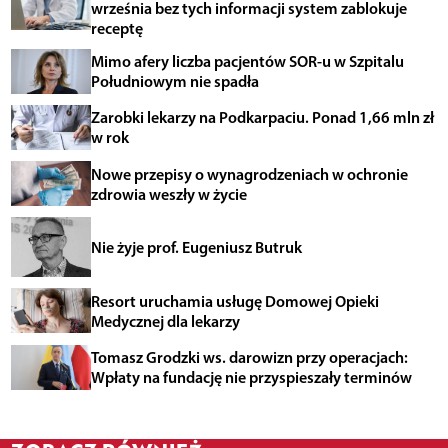
września bez tych informacji system zablokuje
receptę
Mimo afery liczba pacjentów SOR-u w Szpitalu
Południowym nie spadła
Zarobki lekarzy na Podkarpaciu. Ponad 1,66 mln zł
w rok
Nowe przepisy o wynagrodzeniach w ochronie
zdrowia weszły w życie
Nie żyje prof. Eugeniusz Butruk
Resort uruchamia usługę Domowej Opieki
Medycznej dla lekarzy
Tomasz Grodzki ws. darowizn przy operacjach:
Wpłaty na fundację nie przyspieszały terminów