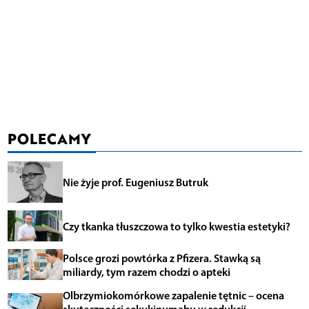
POLECAMY
Nie żyje prof. Eugeniusz Butruk
Czy tkanka tłuszczowa to tylko kwestia estetyki?
Polsce grozi powtórka z Pfizera. Stawką są
miliardy, tym razem chodzi o apteki
Olbrzymiokomórkowe zapalenie tętnic – ocena
skuteczności sekukinumabu w redukcji