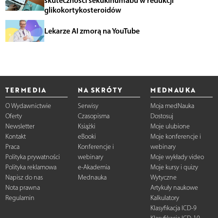
glikokortykosteroidów
Lekarze AI zmorą na YouTube
TERMEDIA
NA SKRÓTY
MEDNAUKA
O Wydawnictwie
Serwisy
Moja medNauka
Oferty
Czasopisma
Dostosuj
Newsletter
Książki
Moje ulubione
Kontakt
eBooki
Moje konferencje i
Praca
Konferencje i
webinary
Polityka prywatności
webinary
Moje wykłady video
Polityka reklamowa
e-Akademia
Moje kursy i quizy
Napisz do nas
Mednauka
Wytyczne
Nota prawna
Artykuły naukowe
Regulamin
Kalkulatory
Klasyfikacja ICD-9