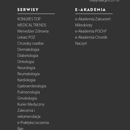
Klasyfikacja ICD-10
SERWISY
E-AKADEMIA
KONGRES TOP
e-Akademia Zaburzeń
MEDICAL TRENDS
Mikrobioty
Menedżer Zdrowia
e-Akademia POChP
Lekarz POZ
e-Akademia Chorób
Choroby rzadkie
Naczyń
Dermatologia
Diabetologia
Onkologia
Neurologia
Reumatologia
Kardiologia
Gastroenterologia
Pulmonologia
Ginekologia
Kurier Medyczny
Zalecenia i
rekomendacje
e-Praktyka Leczenia
Ran