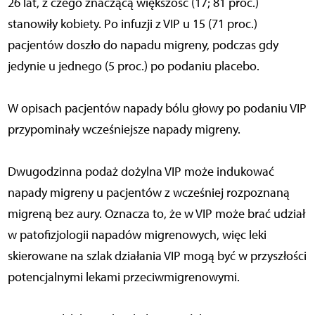
26 lat, z czego znaczącą większość (17; 81 proc.)
stanowiły kobiety. Po infuzji z VIP u 15 (71 proc.)
pacjentów doszło do napadu migreny, podczas gdy
jedynie u jednego (5 proc.) po podaniu placebo.
W opisach pacjentów napady bólu głowy po podaniu VIP
przypominały wcześniejsze napady migreny.
Dwugodzinna podaż dożylna VIP może indukować
napady migreny u pacjentów z wcześniej rozpoznaną
migreną bez aury. Oznacza to, że w VIP może brać udział
w patofizjologii napadów migrenowych, więc leki
skierowane na szlak działania VIP mogą być w przyszłości
potencjalnymi lekami przeciwmigrenowymi.