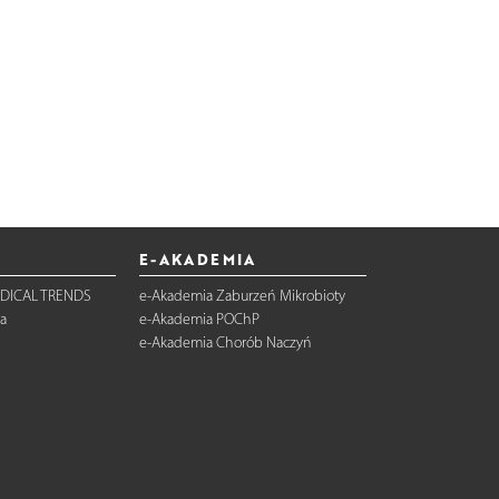
E-AKADEMIA
DICAL TRENDS
e-Akademia Zaburzeń Mikrobioty
a
e-Akademia POChP
e-Akademia Chorób Naczyń