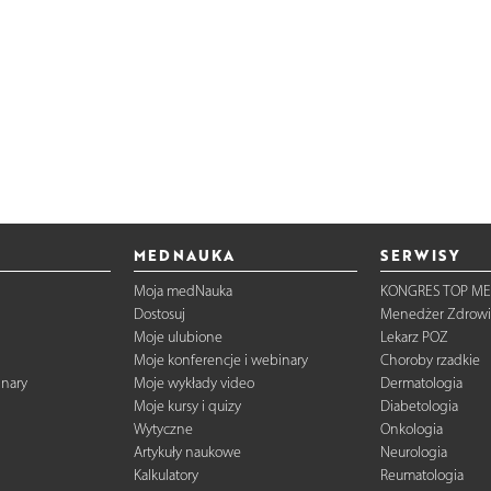
MEDNAUKA
SERWISY
Moja medNauka
KONGRES TOP ME
Dostosuj
Menedżer Zdrowi
Moje ulubione
Lekarz POZ
Moje konferencje i webinary
Choroby rzadkie
inary
Moje wykłady video
Dermatologia
Moje kursy i quizy
Diabetologia
Wytyczne
Onkologia
Artykuły naukowe
Neurologia
Kalkulatory
Reumatologia