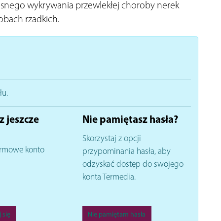
esnego wykrywania przewlekłej choroby nerek
obach rzadkich.
łu.
z jeszcze
Nie pamiętasz hasła?
Skorzystaj z opcji
rmowe konto
przypominania hasła, aby
odzyskać dostęp do swojego
konta Termedia.
 się
Nie pamiętam hasła