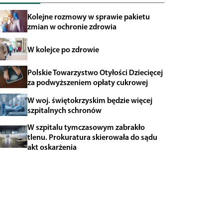
Kolejne rozmowy w sprawie pakietu
zmian w ochronie zdrowia
W kolejce po zdrowie
Polskie Towarzystwo Otyłości Dziecięcej
za podwyższeniem opłaty cukrowej
W woj. świętokrzyskim będzie więcej
szpitalnych schronów
W szpitalu tymczasowym zabrakło
tlenu. Prokuratura skierowała do sądu
akt oskarżenia