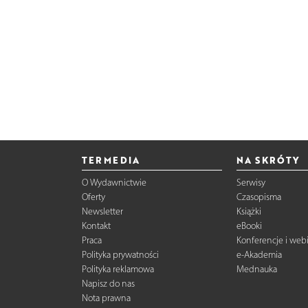
TERMEDIA
NA SKRÓTY
O Wydawnictwie
Serwisy
Oferty
Czasopisma
Newsletter
Książki
Kontakt
eBooki
Praca
Konferencje i web
Polityka prywatności
e-Akademia
Polityka reklamowa
Mednauka
Napisz do nas
Nota prawna