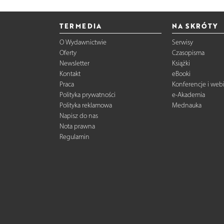
TERMEDIA
NA SKRÓTY
O Wydawnictwie
Serwisy
Oferty
Czasopisma
Newsletter
Książki
Kontakt
eBooki
Praca
Konferencje i web
Polityka prywatności
e-Akademia
Polityka reklamowa
Mednauka
Napisz do nas
Nota prawna
Regulamin