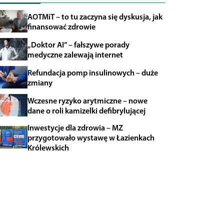
AOTMiT – to tu zaczyna się dyskusja, jak
finansować zdrowie
„Doktor AI” – fałszywe porady
medyczne zalewają internet
Refundacja pomp insulinowych – duże
zmiany
Wczesne ryzyko arytmiczne – nowe
dane o roli kamizelki defibrylującej
Inwestycje dla zdrowia – MZ
przygotowało wystawę w Łazienkach
Królewskich