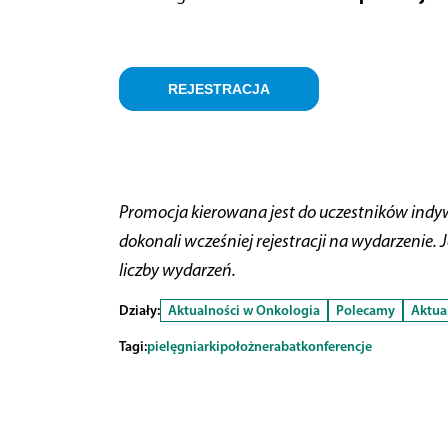
REJESTRACJA
Promocja kierowana jest do uczestników indywi
dokonali wcześniej rejestracji na wydarzenie.
liczby wydarzeń.
Działy:
Aktualności w Onkologia
Polecamy
Aktua
Tagi:
pielęgniarki
położne
rabat
konferencje