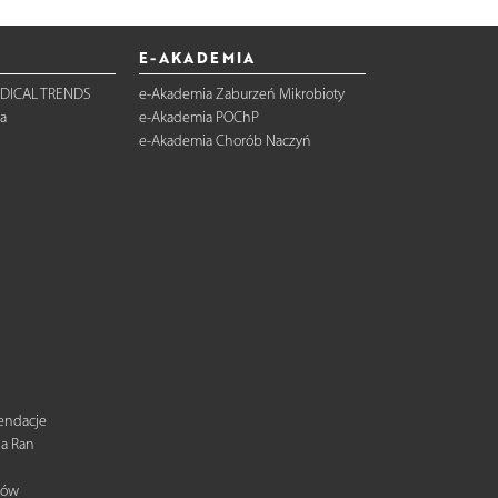
E-AKADEMIA
DICAL TRENDS
e-Akademia Zaburzeń Mikrobioty
a
e-Akademia POChP
e-Akademia Chorób Naczyń
mendacje
ia Ran
tów