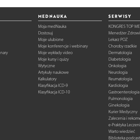
MEDNAUKA
SERWISY
Moja medNauka
KONGRES TOP ME
Dostosuj
Menedżer Zdrowi
Moje ulubione
Lekarz POZ
Moje konferencje i webinary
Choroby rzadkie
inary
Moje wykłady video
Dermatologia
Moje kursy i quizy
Diabetologia
Wytyczne
Onkologia
Artykuły naukowe
Neurologia
Kalkulatory
Reumatologia
Klasyfikacja ICD-9
Kardiologia
Klasyfikacja ICD-10
Gastroenterologia
Pulmonologia
Ginekologia
Kurier Medyczny
Zalecenia i reko
e-Praktyka Leczen
Warto wiedzieć
Biblioteka podcas