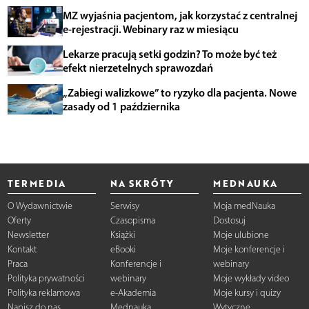
MZ wyjaśnia pacjentom, jak korzystać z centralnej
e-rejestracji. Webinary raz w miesiącu
Lekarze pracują setki godzin? To może być też
efekt nierzetelnych sprawozdań
„Zabiegi walizkowe” to ryzyko dla pacjenta. Nowe
zasady od 1 października
TERMEDIA
NA SKRÓTY
MEDNAUKA
O Wydawnictwie
Serwisy
Moja medNauka
Oferty
Czasopisma
Dostosuj
Newsletter
Książki
Moje ulubione
Kontakt
eBooki
Moje konferencje i
Praca
Konferencje i
webinary
Polityka prywatności
webinary
Moje wykłady video
Polityka reklamowa
e-Akademia
Moje kursy i quizy
Napisz do nas
Mednauka
Wytyczne