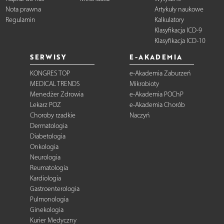
Nota prawna
Artykuły naukowe
Regulamin
Kalkulatory
Klasyfikacja ICD-9
Klasyfikacja ICD-10
SERWISY
E-AKADEMIA
KONGRES TOP
e-Akademia Zaburzeń
MEDICAL TRENDS
Mikrobioty
Menedżer Zdrowia
e-Akademia POChP
Lekarz POZ
e-Akademia Chorób
Choroby rzadkie
Naczyń
Dermatologia
Diabetologia
Onkologia
Neurologia
Reumatologia
Kardiologia
Gastroenterologia
Pulmonologia
Ginekologia
Kurier Medyczny