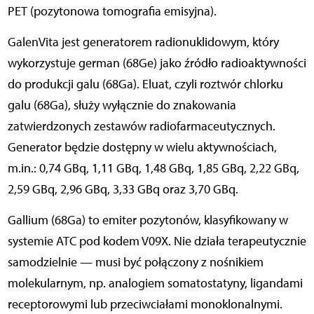
PET (pozytonowa tomografia emisyjna).
GalenVita jest generatorem radionuklidowym, który
wykorzystuje german (68Ge) jako źródło radioaktywności
do produkcji galu (68Ga). Eluat, czyli roztwór chlorku
galu (68Ga), służy wyłącznie do znakowania
zatwierdzonych zestawów radiofarmaceutycznych.
Generator będzie dostępny w wielu aktywnościach,
m.in.: 0,74 GBq, 1,11 GBq, 1,48 GBq, 1,85 GBq, 2,22 GBq,
2,59 GBq, 2,96 GBq, 3,33 GBq oraz 3,70 GBq.
Gallium (68Ga) to emiter pozytonów, klasyfikowany w
systemie ATC pod kodem V09X. Nie działa terapeutycznie
samodzielnie — musi być połączony z nośnikiem
molekularnym, np. analogiem somatostatyny, ligandami
receptorowymi lub przeciwciałami monoklonalnymi.