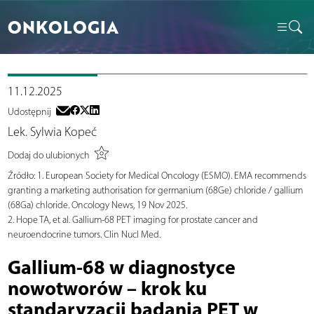
ONKOLOGIA
11.12.2025
Udostępnij
Lek. Sylwia Kopeć
Dodaj do ulubionych
Źródło:
1. European Society for Medical Oncology (ESMO). EMA recommends
granting a marketing authorisation for germanium (68Ge) chloride / gallium
(68Ga) chloride. Oncology News, 19 Nov 2025.
2. Hope TA, et al. Gallium-68 PET imaging for prostate cancer and
neuroendocrine tumors. Clin Nucl Med.
Gallium-68 w diagnostyce
nowotworów – krok ku
standaryzacji badania PET w