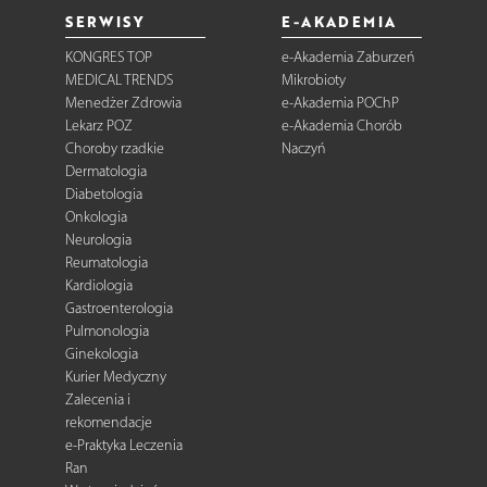
SERWISY
E-AKADEMIA
KONGRES TOP
e-Akademia Zaburzeń
MEDICAL TRENDS
Mikrobioty
Menedżer Zdrowia
e-Akademia POChP
Lekarz POZ
e-Akademia Chorób
Choroby rzadkie
Naczyń
Dermatologia
Diabetologia
Onkologia
Neurologia
Reumatologia
Kardiologia
Gastroenterologia
Pulmonologia
Ginekologia
Kurier Medyczny
Zalecenia i
rekomendacje
e-Praktyka Leczenia
Ran