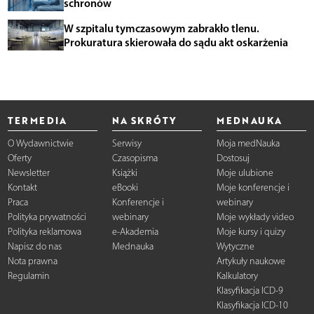
schronów
W szpitalu tymczasowym zabrakło tlenu.
Prokuratura skierowała do sądu akt oskarżenia
TERMEDIA
NA SKRÓTY
MEDNAUKA
O Wydawnictwie
Serwisy
Moja medNauka
Oferty
Czasopisma
Dostosuj
Newsletter
Książki
Moje ulubione
Kontakt
eBooki
Moje konferencje i
Praca
Konferencje i
webinary
Polityka prywatności
webinary
Moje wykłady video
Polityka reklamowa
e-Akademia
Moje kursy i quizy
Napisz do nas
Mednauka
Wytyczne
Nota prawna
Artykuły naukowe
Regulamin
Kalkulatory
Klasyfikacja ICD-9
Klasyfikacja ICD-10