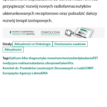
przyspieszyć rozwój nowych radiofarmaceutyków
ukierunkowanych receptorowo oraz pobudzić dalszy
rozwój terapii izotopowych.
Działy:
Aktualności w Onkologia
Doniesienia naukowe
Aktualności
Tagi:
Gallium-68
w diagnostyka nowotworów
standardy
badania
PET
medycyna nuklearna
badania obrazowe
GalenVita
Komitet ds. Produktów Leczniczych Stosowanych u Ludzi
CHMP
Europejska Agencja Leków
EMA