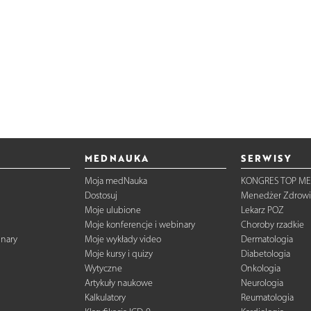
MEDNAUKA
SERWISY
Moja medNauka
KONGRES TOP ME
Dostosuj
Menedżer Zdrowi
Moje ulubione
Lekarz POZ
Moje konferencje i webinary
Choroby rzadkie
inary
Moje wykłady video
Dermatologia
Moje kursy i quizy
Diabetologia
Wytyczne
Onkologia
Artykuły naukowe
Neurologia
Kalkulatory
Reumatologia