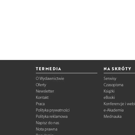
TERMEDIA
NA SKRÓTY
O Wydawnictwie
Serwisy
Oferty
Czasopisma
Newsletter
Książki
Kontakt
eBooki
Praca
Konferencje i web
Polityka prywatności
e-Akademia
Polityka reklamowa
Mednauka
Napisz do nas
Nota prawna