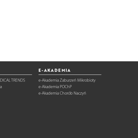
E-AKADEMIA
DICAL TRENDS
e-Akademia Zaburzeń Mikrobioty
a
e-Akademia POChP
e-Akademia Chorób Naczyń