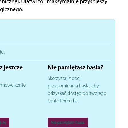
nicznej. Ułatwi to i maksymalnie przyspieszy
ogicznego.
łu.
z jeszcze
Nie pamiętasz hasła?
Skorzystaj z opcji
rmowe konto
przypominania hasła, aby
odzyskać dostęp do swojego
konta Termedia.
 się
Nie pamiętam hasła