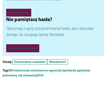
Zarejestruj się
Nie pamiętasz hasła?
Skorzystaj z opcji przypominania hasła, aby odzyskać
dostęp do swojego konta Termedia.
Nie pamiętam hasła
Działy:
Doniesienia naukowe
Aktualności
Tagi:
Mirvetuximab soravtansine-gynx
rak jajnika
rak jajowodu
pierwotny rak otrzewnej
FDA