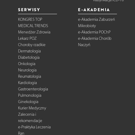
SERWISY
E-AKADEMIA
KONGRES TOP
e-Akademia Zaburzeń
MEDICAL TRENDS
Mikrobioty
Menedżer Zdrowia
e-Akademia POChP
Lekarz POZ
e-Akademia Chorób
Choroby rzadkie
Naczyń
Dermatologia
Diabetologia
Onkologia
Neurologia
Reumatologia
Kardiologia
Gastroenterologia
Pulmonologia
Ginekologia
Kurier Medyczny
Zalecenia i
rekomendacje
e-Praktyka Leczenia
Ran