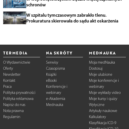
schronów
W szpitalu tymczasowym zabrakło tlenu.
Prokuratura skierowała do sądu akt oskarżenia
TERMEDIA
NA SKRÓTY
MEDNAUKA
O Wydawnictwie
Serwisy
Moja medNauka
Oferty
Czasopisma
Dostosuj
Newsletter
Książki
Moje ulubione
Kontakt
eBooki
Moje konferencje i
Praca
Konferencje i
webinary
Polityka prywatności
webinary
Moje wykłady video
Polityka reklamowa
e-Akademia
Moje kursy i quizy
Napisz do nas
Mednauka
Wytyczne
Nota prawna
Artykuły naukowe
Regulamin
Kalkulatory
Klasyfikacja ICD-9
Klasyfikacja ICD-10