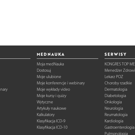
MEDNAUKA
SERWISY
Moja medNauka
KONGRES TOP ME
Dostosuj
Menedżer Zdrowi
Moje ulubione
Lekarz POZ
Moje konferencje i webinary
Choroby rzadkie
inary
Moje wykłady video
Dermatologia
Moje kursy i quizy
Diabetologia
Wytyczne
Onkologia
Artykuły naukowe
Neurologia
Kalkulatory
Reumatologia
Klasyfikacja ICD-9
Kardiologia
Klasyfikacja ICD-10
Gastroenterologia
Pulmonologia