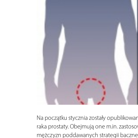
Na początku stycznia zostały opublikow
raka prostaty. Obejmują one m.in. zasto
mężczyzn poddawanych strategii bacznej