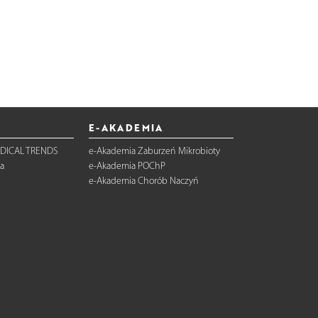
E-AKADEMIA
DICAL TRENDS
e-Akademia Zaburzeń Mikrobioty
a
e-Akademia POChP
e-Akademia Chorób Naczyń