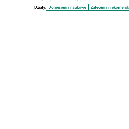
Działy:
Doniesienia naukowe
Zalecenia i rekomend