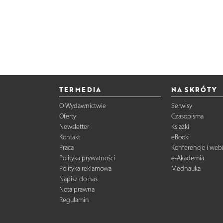
TERMEDIA
NA SKRÓTY
O Wydawnictwie
Serwisy
Oferty
Czasopisma
Newsletter
Książki
Kontakt
eBooki
Praca
Konferencje i web
Polityka prywatności
e-Akademia
Polityka reklamowa
Mednauka
Napisz do nas
Nota prawna
Regulamin