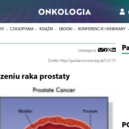
ONKOLOGIA
SY
CZASOPISMA
KSIĄŻKI
EBOOKI
KONFERENCJE I WEBINARY
Pa
Udostępnij
Źródło:
http://guidance.nice.org.uk/CG175
zeniu raka prostaty
P