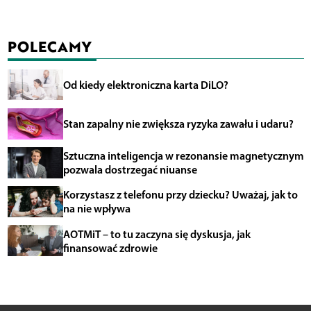
POLECAMY
Od kiedy elektroniczna karta DiLO?
Stan zapalny nie zwiększa ryzyka zawału i udaru?
Sztuczna inteligencja w rezonansie magnetycznym
pozwala dostrzegać niuanse
Korzystasz z telefonu przy dziecku? Uważaj, jak to
na nie wpływa
AOTMiT – to tu zaczyna się dyskusja, jak
finansować zdrowie