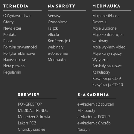
TERMEDIA
NA SKRÓTY
MEDNAUKA
O Wydawnictwie
Serwisy
Moja medNauka
Oferty
Czasopisma
Dostosuj
Newsletter
Książki
Moje ulubione
Kontakt
eBooki
Moje konferencje i
Praca
Konferencje i
webinary
Polityka prywatności
webinary
Moje wykłady video
Polityka reklamowa
e-Akademia
Moje kursy i quizy
Napisz do nas
Mednauka
Wytyczne
Nota prawna
Artykuły naukowe
Regulamin
Kalkulatory
Klasyfikacja ICD-9
Klasyfikacja ICD-10
SERWISY
E-AKADEMIA
KONGRES TOP
e-Akademia Zaburzeń
MEDICAL TRENDS
Mikrobioty
Menedżer Zdrowia
e-Akademia POChP
Lekarz POZ
e-Akademia Chorób
Choroby rzadkie
Naczyń