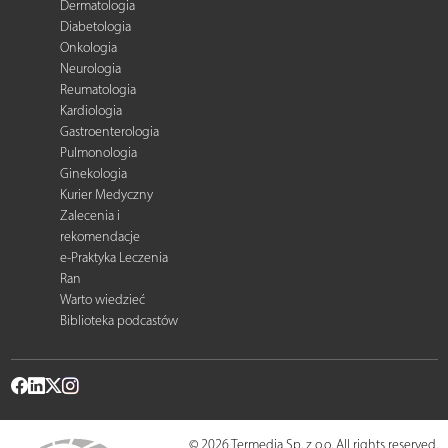
Dermatologia
Diabetologia
Onkologia
Neurologia
Reumatologia
Kardiologia
Gastroenterologia
Pulmonologia
Ginekologia
Kurier Medyczny
Zalecenia i
rekomendacje
e-Praktyka Leczenia
Ran
Warto wiedzieć
Biblioteka podcastów
© 2026 Termedia Sp. z o.o. All rights reserved.