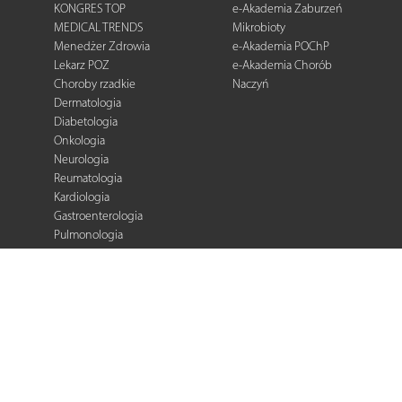
KONGRES TOP
e-Akademia Zaburzeń
MEDICAL TRENDS
Mikrobioty
Menedżer Zdrowia
e-Akademia POChP
Lekarz POZ
e-Akademia Chorób
Choroby rzadkie
Naczyń
Dermatologia
Diabetologia
Onkologia
Neurologia
Reumatologia
Kardiologia
Gastroenterologia
Pulmonologia
Ginekologia
Kurier Medyczny
Zalecenia i
rekomendacje
e-Praktyka Leczenia
Ran
Warto wiedzieć
Biblioteka podcastów