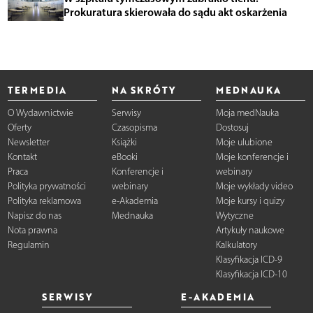
Prokuratura skierowała do sądu akt oskarżenia
TERMEDIA
NA SKRÓTY
MEDNAUKA
O Wydawnictwie
Serwisy
Moja medNauka
Oferty
Czasopisma
Dostosuj
Newsletter
Książki
Moje ulubione
Kontakt
eBooki
Moje konferencje i
Praca
Konferencje i
webinary
Polityka prywatności
webinary
Moje wykłady video
Polityka reklamowa
e-Akademia
Moje kursy i quizy
Napisz do nas
Mednauka
Wytyczne
Nota prawna
Artykuły naukowe
Regulamin
Kalkulatory
Klasyfikacja ICD-9
Klasyfikacja ICD-10
SERWISY
E-AKADEMIA