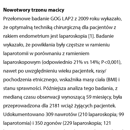
Nowotwory trzonu macicy
Przełomowe badanie GOG LAP2 z 2009 roku wykazało,
że optymalną techniką chirurgiczną dla pacjentów z
rakiem endometrium jest laparoskopia [1]. Badanie
wykazało, że powikłania były częstsze w ramieniu
laparotomii w porównaniu z ramieniem
laparoskopowym (odpowiednio 21% vs 14%; P<0,001),
nawet po uwzględnieniu wieku pacjentek, rasy/
pochodzenia etnicznego, wskaźnika masy ciała (BMI) i
stanu sprawności. Późniejsza analiza tego badania, z
medianą czasu obserwacji wynoszącą 59 miesięcy, była
przeprowadzona dla 2181 wciąż żyjących pacjentek.
Udokumentowano 309 nawrotów (210 laparoskopia; 99
laparotomia) i 350 zgonów (229 laparoskopia; 121