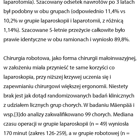
laparotomia). Szacowany odsetek nawrotów po 3 latach
był podobny w obu grupach (odpowiednio 11,4% vs
10,2% w grupie laparoskopii i laparotomii, z różnicą
1,14%). Szacowane 5-letnie przeżycie całkowite było
prawie identyczne w obu ramionach i wyniosło 89,8%.
Chirurgia robotowa, jako forma chirurgii małoinwazyjnej,
w założeniu miała przynieść te same korzyści co
laparoskopia, przy niższej krzywej uczenia się i
zapewnianiu chirurgowi większej ergonomii. Niestety
brak jest jak dotąd randomizowanych badań klinicznych
z udziałem licznych grup chorych. W badaniu Mäenpää i
wsp.[3]do analizy zakwalifikowano 99 chorych. Mediana
czasu operacji w grupie laparoskopii (n = 49) wyniosła
170 minut (zakres 126-259), a w grupie robotowej (n =