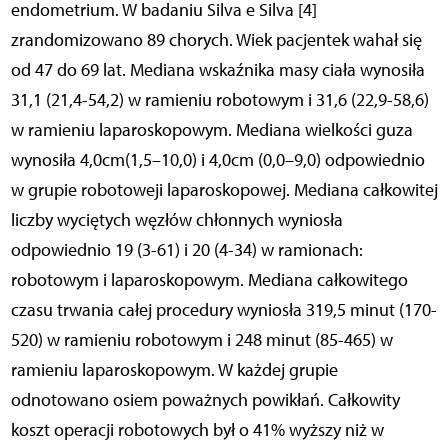
endometrium. W badaniu Silva e Silva [4]
zrandomizowano 89 chorych. Wiek pacjentek wahał się
od 47 do 69 lat. Mediana wskaźnika masy ciała wynosiła
31,1 (21,4-54,2) w ramieniu robotowym i 31,6 (22,9-58,6)
w ramieniu laparoskopowym. Mediana wielkości guza
wynosiła 4,0cm(1,5–10,0) i 4,0cm (0,0–9,0) odpowiednio
w grupie robotoweji laparoskopowej. Mediana całkowitej
liczby wyciętych węzłów chłonnych wyniosła
odpowiednio 19 (3-61) i 20 (4-34) w ramionach:
robotowym i laparoskopowym. Mediana całkowitego
czasu trwania całej procedury wyniosła 319,5 minut (170-
520) w ramieniu robotowym i 248 minut (85-465) w
ramieniu laparoskopowym. W każdej grupie
odnotowano osiem poważnych powikłań. Całkowity
koszt operacji robotowych był o 41% wyższy niż w