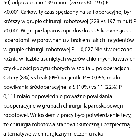
50) odpowiednio 139 minut (zakres 86-197) P
<0,001.Całkowity czas spędzony na sali operacyjnej był
krótszy w grupie chirurgii robotowej (228 vs 197 minut) P
<0,001.W grupie laparoskopii doszło do 5 konwersji do
laparotomii w porównaniu z brakiem takich incydentów
w grupie chirurgii robotowej P = 0,027.Nie stwierdzono
różnic w liczbie usuniętych węzłów chłonnych, krwawień
czy długości pobytu chorych w szpitalu po operacjach.
Cztery (8%) vs brak (0%) pacjentki P = 0,056, miało
powikłania śródoperacyjne, a 5 (10%) vs 11 (22%) P =
0,111 miało odpowiednio poważne powikłania
pooperacyjne w grupach chirurgii laparoskopowej i
robotowej. Wnioskiem z pracy było potwierdzenie tezy,
że chirurgia robotowa stanowi skuteczną i bezpieczną
alternatywę w chirurgicznym leczeniu raka