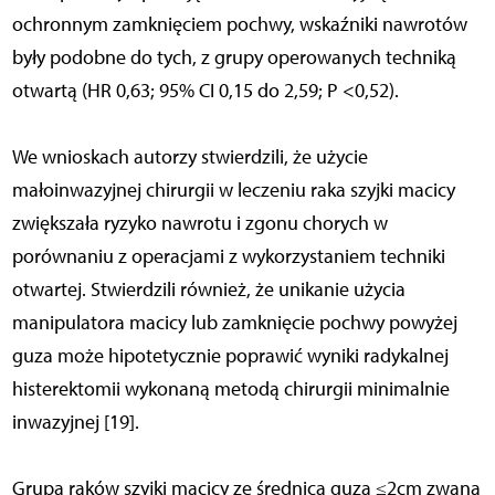
ochronnym zamknięciem pochwy, wskaźniki nawrotów
były podobne do tych, z grupy operowanych techniką
otwartą (HR 0,63; 95% CI 0,15 do 2,59; P <0,52).
We wnioskach autorzy stwierdzili, że użycie
małoinwazyjnej chirurgii w leczeniu raka szyjki macicy
zwiększała ryzyko nawrotu i zgonu chorych w
porównaniu z operacjami z wykorzystaniem techniki
otwartej. Stwierdzili również, że unikanie użycia
manipulatora macicy lub zamknięcie pochwy powyżej
guza może hipotetycznie poprawić wyniki radykalnej
histerektomii wykonaną metodą chirurgii minimalnie
inwazyjnej [19].
Grupa raków szyjki macicy ze średnicą guza ≤2cm zwana