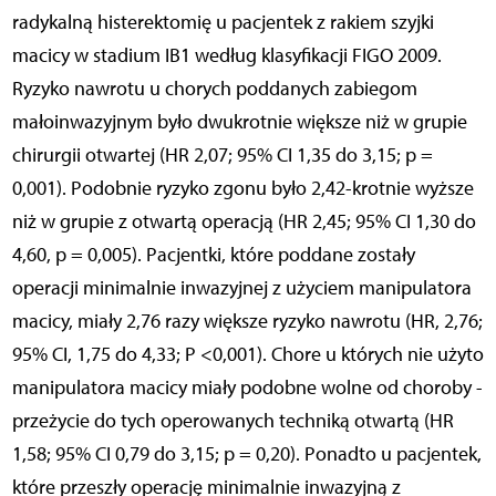
radykalną histerektomię u pacjentek z rakiem szyjki
macicy w stadium IB1 według klasyfikacji FIGO 2009.
Ryzyko nawrotu u chorych poddanych zabiegom
małoinwazyjnym było dwukrotnie większe niż w grupie
chirurgii otwartej (HR 2,07; 95% CI 1,35 do 3,15; p =
0,001). Podobnie ryzyko zgonu było 2,42-krotnie wyższe
niż w grupie z otwartą operacją (HR 2,45; 95% CI 1,30 do
4,60, p = 0,005). Pacjentki, które poddane zostały
operacji minimalnie inwazyjnej z użyciem manipulatora
macicy, miały 2,76 razy większe ryzyko nawrotu (HR, 2,76;
95% CI, 1,75 do 4,33; P <0,001). Chore u których nie użyto
manipulatora macicy miały podobne wolne od choroby -
przeżycie do tych operowanych techniką otwartą (HR
1,58; 95% CI 0,79 do 3,15; p = 0,20). Ponadto u pacjentek,
które przeszły operację minimalnie inwazyjną z