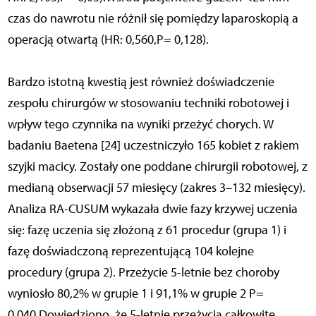
czas do nawrotu nie różnił się pomiędzy laparoskopią a
operacją otwartą (HR: 0,560,P= 0,128).
Bardzo istotną kwestią jest również doświadczenie
zespołu chirurgów w stosowaniu techniki robotowej i
wpływ tego czynnika na wyniki przeżyć chorych. W
badaniu Baetena [24] uczestniczyło 165 kobiet z rakiem
szyjki macicy. Zostały one poddane chirurgii robotowej, z
medianą obserwacji 57 miesięcy (zakres 3–132 miesięcy).
Analiza RA-CUSUM wykazała dwie fazy krzywej uczenia
się: fazę uczenia się złożoną z 61 procedur (grupa 1) i
fazę doświadczoną reprezentującą 104 kolejne
procedury (grupa 2). Przeżycie 5-letnie bez choroby
wyniosło 80,2% w grupie 1 i 91,1% w grupie 2 P=
0,040.Dowiedziono, że 5-letnie przeżycia całkowite