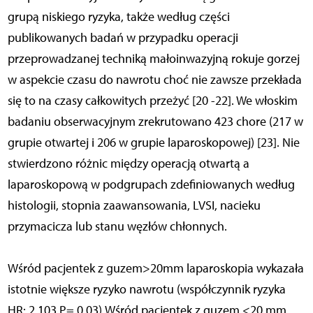
grupą niskiego ryzyka, także według części
publikowanych badań w przypadku operacji
przeprowadzanej techniką małoinwazyjną rokuje gorzej
w aspekcie czasu do nawrotu choć nie zawsze przekłada
się to na czasy całkowitych przeżyć [20 -22]. We włoskim
badaniu obserwacyjnym zrekrutowano 423 chore (217 w
grupie otwartej i 206 w grupie laparoskopowej) [23]. Nie
stwierdzono różnic między operacją otwartą a
laparoskopową w podgrupach zdefiniowanych według
histologii, stopnia zaawansowania, LVSI, nacieku
przymacicza lub stanu węzłów chłonnych.
Wśród pacjentek z guzem>20mm laparoskopia wykazała
istotnie większe ryzyko nawrotu (współczynnik ryzyka
HR: 2,103,P= 0,03).Wśród pacjentek z guzem <20 mm