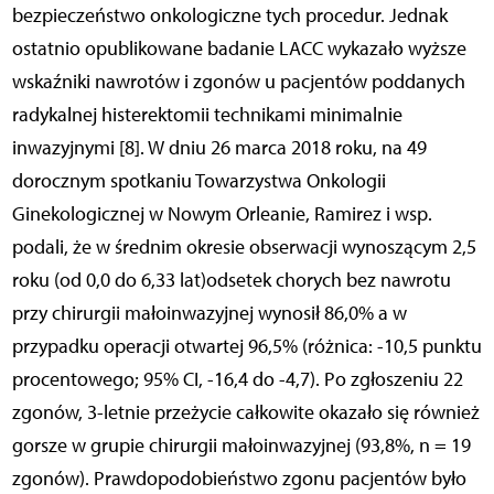
bezpieczeństwo onkologiczne tych procedur. Jednak
ostatnio opublikowane badanie LACC wykazało wyższe
wskaźniki nawrotów i zgonów u pacjentów poddanych
radykalnej histerektomii technikami minimalnie
inwazyjnymi [8]. W dniu 26 marca 2018 roku, na 49
dorocznym spotkaniu Towarzystwa Onkologii
Ginekologicznej w Nowym Orleanie, Ramirez i wsp.
podali, że w średnim okresie obserwacji wynoszącym 2,5
roku (od 0,0 do 6,33 lat)odsetek chorych bez nawrotu
przy chirurgii małoinwazyjnej wynosił 86,0% a w
przypadku operacji otwartej 96,5% (różnica: -10,5 punktu
procentowego; 95% CI, -16,4 do -4,7). Po zgłoszeniu 22
zgonów, 3-letnie przeżycie całkowite okazało się również
gorsze w grupie chirurgii małoinwazyjnej (93,8%, n = 19
zgonów). Prawdopodobieństwo zgonu pacjentów było