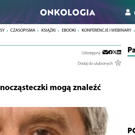
ONKOLOGIA
SY
CZASOPISMA
KSIĄŻKI
EBOOKI
KONFERENCJE I WEBINARY
Pa
Udostępnij
Dodaj do ulubionych
anocząsteczki mogą znaleźć
P