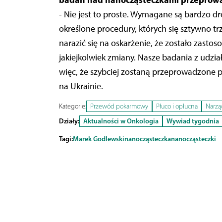
- Nie jest to proste. Wymagane są bardzo d
określone procedury, których się sztywno tr
narazić się na oskarżenie, że zostało zastos
jakiejkolwiek zmiany. Nasze badania z udzi
więc, że szybciej zostaną przeprowadzone p
na Ukrainie.
Kategorie:
Przewód pokarmowy
Płuco i opłucna
Narząd
Działy:
Aktualności w Onkologia
Wywiad tygodnia
Tagi:
Marek Godlewski
nanocząsteczka
nanocząsteczki