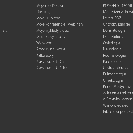
Moja medNauka
KONGRES TOP ME
Dostosuj
Menedżer Zdrowi
Moje ulubione
Lekarz POZ
Moje konferencje i webinary
Choroby rzadkie
inary
Moje wykłady video
Dermatologia
Moje kursy i quizy
Diabetologia
Wytyczne
Onkologia
Artykuły naukowe
Neurologia
Kalkulatory
Reumatologia
Klasyfikacja ICD-9
Kardiologia
Klasyfikacja ICD-10
Gastroenterologia
Pulmonologia
Ginekologia
Kurier Medyczny
Zalecenia i reko
e-Praktyka Leczen
Warto wiedzieć
Biblioteka podcas