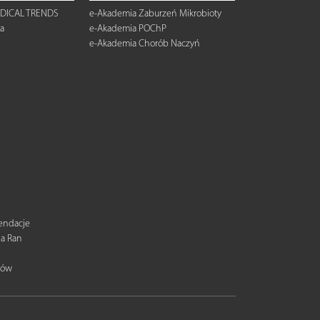
DICAL TRENDS
e-Akademia Zaburzeń Mikrobioty
a
e-Akademia POChP
e-Akademia Chorób Naczyń
mendacje
ia Ran
tów