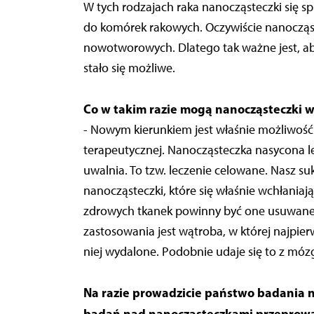
W tych rodzajach raka nanocząsteczki się sp
do komórek rakowych. Oczywiście nanocząste
nowotworowych. Dlatego tak ważne jest, ab
stało się możliwe.
Co w takim razie mogą nanocząsteczki w 
- Nowym kierunkiem jest właśnie możliwość 
terapeutycznej. Nanocząsteczka nasycona le
uwalnia. To tzw. leczenie celowane. Nasz su
nanocząsteczki, które się właśnie wchłani
zdrowych tkanek powinny być one usuwane. 
zastosowania jest wątroba, w której najpier
niej wydalone. Podobnie udaje się to z móz
Na razie prowadzicie państwo badania n
badań nad nanocząsteczkami przeprowa