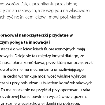
wotworów. Dzięki przenikaniu przez błonę
cję zmian rakowych, a ze względu na właściwości
ch być nośnikiem leków - mówi prof. Marek
opracował nanocząsteczki przydatne w
czym polega ta innowacja?
steczki o właściwościach fluorescencyjnych mają
wych. Dzieje się tak między innymi dlatego, że
ólności błona komórkowa, przez którą nanocząsteczki
 Nowotwór nie ma mechanizmu umożliwiającego
. Ta cecha warunkuje możliwość właśnie wykrycia
czeniu przy pobudzaniu światłem komórek rakowych
 To ma znaczenie na przykład przy operowaniu raka
ines zdrowej tkanki powinien wyciąć wraz z guzem.
znacznie więcej zdrowiej tkanki niż potrzeba.