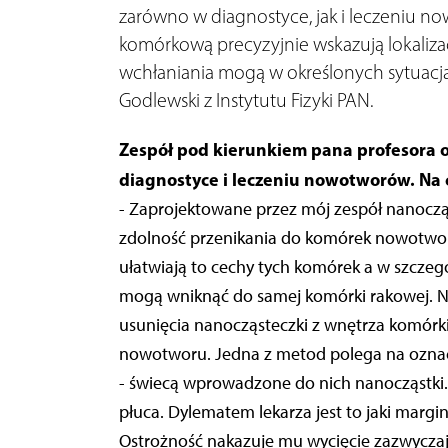
zarówno w diagnostyce, jak i leczeniu no
komórkową precyzyjnie wskazują lokaliza
wchłaniania mogą w określonych sytuacja
Godlewski z Instytutu Fizyki PAN.
Zespół pod kierunkiem pana profesora 
diagnostyce i leczeniu nowotworów. Na 
- Zaprojektowane przez mój zespół nanoczą
zdolność przenikania do komórek nowotworo
ułatwiają to cechy tych komórek a w szczeg
mogą wniknąć do samej komórki rakowej.
usunięcia nanocząsteczki z wnętrza komórki
nowotworu. Jedna z metod polega na ozna
- świecą wprowadzone do nich nanocząstki.
płuca. Dylematem lekarza jest to jaki marg
Ostrożność nakazuje mu wycięcie zazwyczaj 