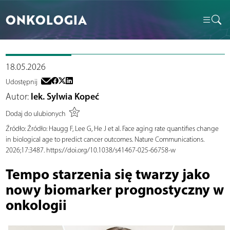
ONKOLOGIA
18.05.2026
Udostępnij
Autor:
lek. Sylwia Kopeć
Dodaj do ulubionych
Źródło:
Źródło: Haugg F, Lee G, He J et al. Face aging rate quantifies change
in biological age to predict cancer outcomes. Nature Communications.
2026;17:3487. https://doi.org/10.1038/s41467-025-66758-w
Tempo starzenia się twarzy jako
nowy biomarker prognostyczny w
onkologii