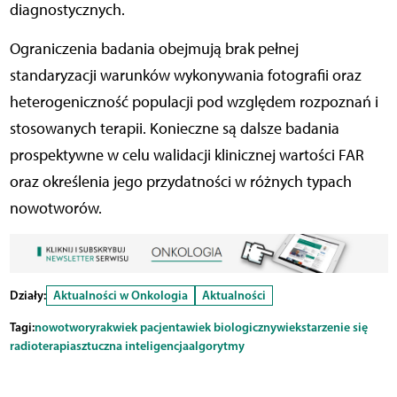
diagnostycznych.
Ograniczenia badania obejmują brak pełnej
standaryzacji warunków wykonywania fotografii oraz
heterogeniczność populacji pod względem rozpoznań i
stosowanych terapii. Konieczne są dalsze badania
prospektywne w celu walidacji klinicznej wartości FAR
oraz określenia jego przydatności w różnych typach
nowotworów.
Działy:
Aktualności w Onkologia
Aktualności
Tagi:
nowotwory
rak
wiek pacjenta
wiek biologiczny
wiek
starzenie się
radioterapia
sztuczna inteligencja
algorytmy