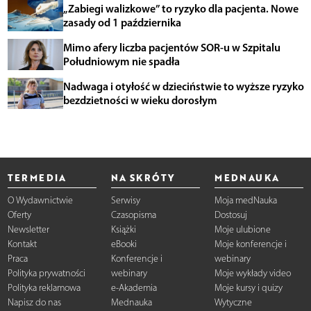
„Zabiegi walizkowe” to ryzyko dla pacjenta. Nowe
zasady od 1 października
Mimo afery liczba pacjentów SOR-u w Szpitalu
Południowym nie spadła
Nadwaga i otyłość w dzieciństwie to wyższe ryzyko
bezdzietności w wieku dorosłym
TERMEDIA
NA SKRÓTY
MEDNAUKA
O Wydawnictwie
Serwisy
Moja medNauka
Oferty
Czasopisma
Dostosuj
Newsletter
Książki
Moje ulubione
Kontakt
eBooki
Moje konferencje i
Praca
Konferencje i
webinary
Polityka prywatności
webinary
Moje wykłady video
Polityka reklamowa
e-Akademia
Moje kursy i quizy
Napisz do nas
Mednauka
Wytyczne