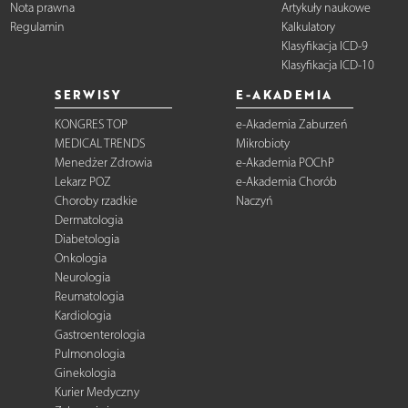
Nota prawna
Artykuły naukowe
Regulamin
Kalkulatory
Klasyfikacja ICD-9
Klasyfikacja ICD-10
SERWISY
E-AKADEMIA
KONGRES TOP
e-Akademia Zaburzeń
MEDICAL TRENDS
Mikrobioty
Menedżer Zdrowia
e-Akademia POChP
Lekarz POZ
e-Akademia Chorób
Choroby rzadkie
Naczyń
Dermatologia
Diabetologia
Onkologia
Neurologia
Reumatologia
Kardiologia
Gastroenterologia
Pulmonologia
Ginekologia
Kurier Medyczny