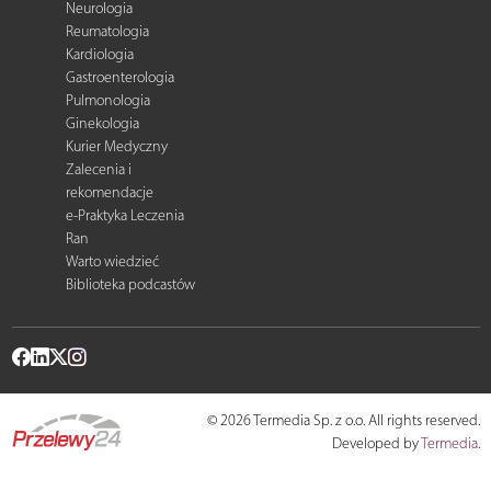
Neurologia
Reumatologia
Kardiologia
Gastroenterologia
Pulmonologia
Ginekologia
Kurier Medyczny
Zalecenia i
rekomendacje
e-Praktyka Leczenia
Ran
Warto wiedzieć
Biblioteka podcastów
© 2026 Termedia Sp. z o.o. All rights reserved.
Developed by
Termedia
.