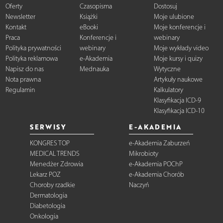
Oferty
Czasopisma
Dostosuj
Newsletter
Książki
Moje ulubione
Kontakt
eBooki
Moje konferencje i
Praca
Konferencje i
webinary
Polityka prywatności
webinary
Moje wykłady video
Polityka reklamowa
e-Akademia
Moje kursy i quizy
Napisz do nas
Mednauka
Wytyczne
Nota prawna
Artykuły naukowe
Regulamin
Kalkulatory
Klasyfikacja ICD-9
Klasyfikacja ICD-10
SERWISY
E-AKADEMIA
KONGRES TOP
e-Akademia Zaburzeń
MEDICAL TRENDS
Mikrobioty
Menedżer Zdrowia
e-Akademia POChP
Lekarz POZ
e-Akademia Chorób
Choroby rzadkie
Naczyń
Dermatologia
Diabetologia
Onkologia