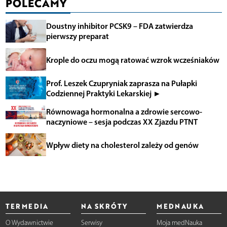
POLECAMY
Doustny inhibitor PCSK9 – FDA zatwierdza
pierwszy preparat
Krople do oczu mogą ratować wzrok wcześniaków
Prof. Leszek Czupryniak zaprasza na Pułapki
Codziennej Praktyki Lekarskiej ►
Równowaga hormonalna a zdrowie sercowo-
naczyniowe – sesja podczas XX Zjazdu PTNT
Wpływ diety na cholesterol zależy od genów
TERMEDIA
NA SKRÓTY
MEDNAUKA
O Wydawnictwie
Serwisy
Moja medNauka