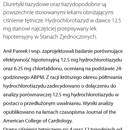
Diuretyki tiazydowe oraz tiazydopodobne są
powszechnie stosowanymi lekami obniżającymi
ciśnienie tętnicze. Hydrochlorotiazyd w dawce 12.5
mg stanowi najczęściej przepisywany lek
hipotensyjny w Stanach Zjednoczonych.
Anil Pareek i wsp. zaprojektowali badanie porównujące
efektywność hipotensyjną 12.5 mg hydrochlorotiazydu
oraz 6.25 mg chlortalidonu, ocenianą na podstawie 24-
godzinnego ABPM. Z racji krótszego okresu półtrwania
hydrochlorotiazydu zadecydowano o dołączeniu do
analizy porównawczej 12.5 mg hydrochlorotiazydu w
postaci o przedłużonym uwalnianiu. Wyniki analizy
opublikowano na łamach czasopisma Journal of the
American College of Cardiology.
Ocena ciśnienia tętniczego po 4 oraz 12 tygodniach od