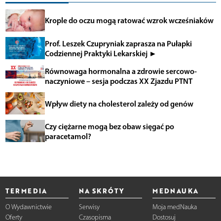
Krople do oczu mogą ratować wzrok wcześniaków
Prof. Leszek Czupryniak zaprasza na Pułapki
Codziennej Praktyki Lekarskiej ►
Równowaga hormonalna a zdrowie sercowo-
naczyniowe – sesja podczas XX Zjazdu PTNT
Wpływ diety na cholesterol zależy od genów
Czy ciężarne mogą bez obaw sięgać po
paracetamol?
TERMEDIA
NA SKRÓTY
MEDNAUKA
O Wydawnictwie
Serwisy
Moja medNauka
Oferty
Czasopisma
Dostosuj