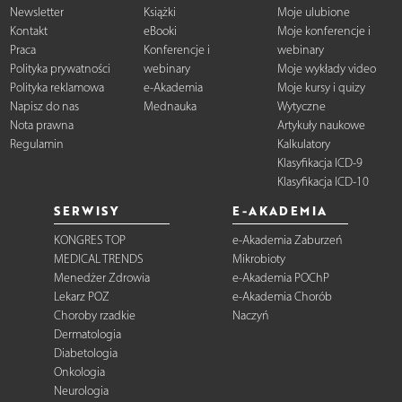
Newsletter
Książki
Moje ulubione
Kontakt
eBooki
Moje konferencje i
Praca
Konferencje i
webinary
Polityka prywatności
webinary
Moje wykłady video
Polityka reklamowa
e-Akademia
Moje kursy i quizy
Napisz do nas
Mednauka
Wytyczne
Nota prawna
Artykuły naukowe
Regulamin
Kalkulatory
Klasyfikacja ICD-9
Klasyfikacja ICD-10
SERWISY
E-AKADEMIA
KONGRES TOP
e-Akademia Zaburzeń
MEDICAL TRENDS
Mikrobioty
Menedżer Zdrowia
e-Akademia POChP
Lekarz POZ
e-Akademia Chorób
Choroby rzadkie
Naczyń
Dermatologia
Diabetologia
Onkologia
Neurologia