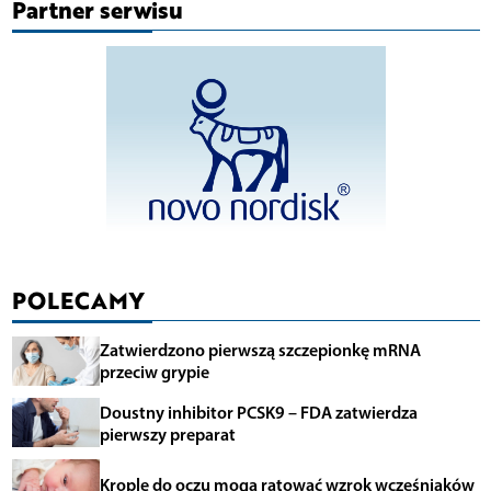
Partner serwisu
POLECAMY
Zatwierdzono pierwszą szczepionkę mRNA
przeciw grypie
Doustny inhibitor PCSK9 – FDA zatwierdza
pierwszy preparat
Krople do oczu mogą ratować wzrok wcześniaków