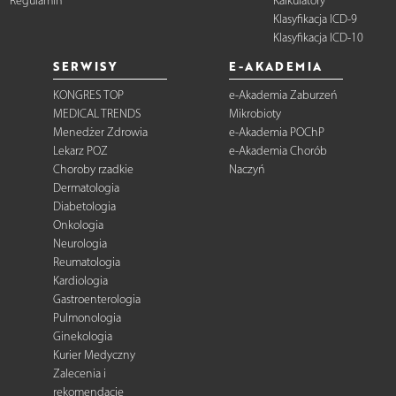
Regulamin
Kalkulatory
Klasyfikacja ICD-9
Klasyfikacja ICD-10
SERWISY
E-AKADEMIA
KONGRES TOP
e-Akademia Zaburzeń
MEDICAL TRENDS
Mikrobioty
Menedżer Zdrowia
e-Akademia POChP
Lekarz POZ
e-Akademia Chorób
Choroby rzadkie
Naczyń
Dermatologia
Diabetologia
Onkologia
Neurologia
Reumatologia
Kardiologia
Gastroenterologia
Pulmonologia
Ginekologia
Kurier Medyczny
Zalecenia i
rekomendacje