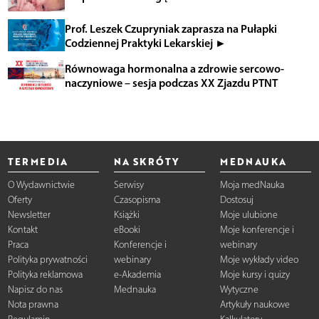
Prof. Leszek Czupryniak zaprasza na Pułapki
Codziennej Praktyki Lekarskiej ►
Równowaga hormonalna a zdrowie sercowo-
naczyniowe – sesja podczas XX Zjazdu PTNT
TERMEDIA
NA SKRÓTY
MEDNAUKA
O Wydawnictwie
Serwisy
Moja medNauka
Oferty
Czasopisma
Dostosuj
Newsletter
Książki
Moje ulubione
Kontakt
eBooki
Moje konferencje i
Praca
Konferencje i
webinary
Polityka prywatności
webinary
Moje wykłady video
Polityka reklamowa
e-Akademia
Moje kursy i quizy
Napisz do nas
Mednauka
Wytyczne
Nota prawna
Artykuły naukowe