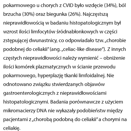
pokarmowego u chorych z CVID było wzdęcie (34%), ból
brzucha (30%) oraz biegunka (26%). Najczęstszą
nieprawidłowością w badaniu histopatologicznym był
wzrost ilości limfocytów śródnabłonkowych w części
zstępującej dwunastnicy, co odpowiadało tzw. „chorobie
podobnej do celiakii” (ang. „celiac-like disease”). Z innych
częstych nieprawidłowości należy wymienić – obniżenie
ilości komórek plazmatycznych w ścianie przewodu
pokarmowego, hyperplazję tkanki limfoidalnej. Nie
odnotowano związku stwierdzanych objawów
gastroenterologicznych z nieprawidłowościami
histopatologicznymi. Badania porównawcze z użyciem
mikromacierzy DNA nie wykazały podobieństw między
pacjentami z „chorobą podobną do celiakii” a chorymi na
celiakię.