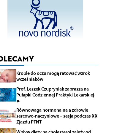
OLECAMY
Krople do oczu mogą ratować wzrok
wcześniaków
Prof. Leszek Czupryniak zaprasza na
Pułapki Codziennej Praktyki Lekarskiej
►
Równowaga hormonalna a zdrowie
sercowo-naczyniowe – sesja podczas XX
Zjazdu PTNT
Wpływ diety na cholesterol zależy od