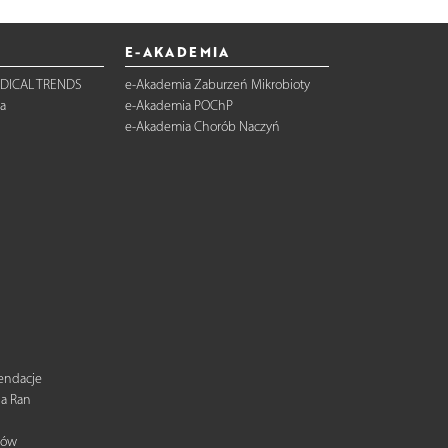
E-AKADEMIA
DICAL TRENDS
e-Akademia Zaburzeń Mikrobioty
a
e-Akademia POChP
e-Akademia Chorób Naczyń
mendacje
ia Ran
tów