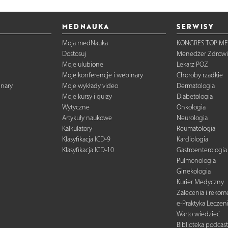
MEDNAUKA
SERWISY
Moja medNauka
KONGRES TOP ME
Dostosuj
Menedżer Zdrowi
Moje ulubione
Lekarz POZ
Moje konferencje i webinary
Choroby rzadkie
inary
Moje wykłady video
Dermatologia
Moje kursy i quizy
Diabetologia
Wytyczne
Onkologia
Artykuły naukowe
Neurologia
Kalkulatory
Reumatologia
Klasyfikacja ICD-9
Kardiologia
Klasyfikacja ICD-10
Gastroenterologia
Pulmonologia
Ginekologia
Kurier Medyczny
Zalecenia i reko
e-Praktyka Leczen
Warto wiedzieć
Biblioteka podcas