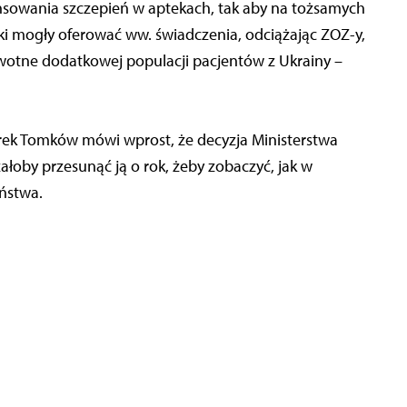
sowania szczepień w aptekach, tak aby na tożsamych
ki mogły oferować ww. świadczenia, odciążając ZOZ-y,
wotne dodatkowej populacji pacjentów z Ukrainy –
rek Tomków mówi wprost, że decyzja Ministerstwa
łoby przesunąć ją o rok, żeby zobaczyć, jak w
ństwa.