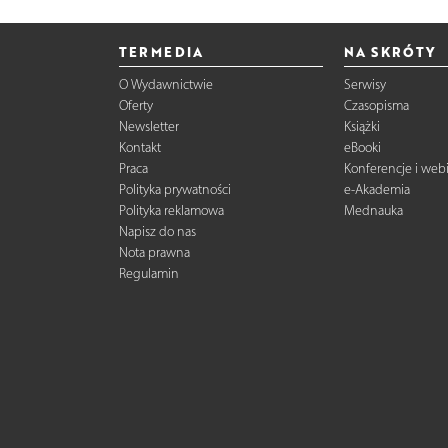
TERMEDIA
NA SKRÓTY
O Wydawnictwie
Serwisy
Oferty
Czasopisma
Newsletter
Książki
Kontakt
eBooki
Praca
Konferencje i web
Polityka prywatności
e-Akademia
Polityka reklamowa
Mednauka
Napisz do nas
Nota prawna
Regulamin