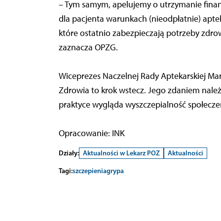
– Tym samym, apelujemy o utrzymanie finan
dla pacjenta warunkach (nieodpłatnie) apte
które ostatnio zabezpieczają potrzeby zdro
zaznacza OPZG.
Wiceprezes Naczelnej Rady Aptekarskiej Ma
Zdrowia to krok wstecz. Jego zdaniem należa
praktyce wygląda wyszczepialność społecze
Opracowanie: INK
Działy:
Aktualności w Lekarz POZ
Aktualności
Tagi:
szczepienia
grypa