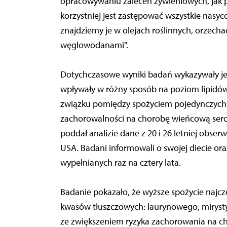
opracowywaniu zaleceń żywieniowych, jak pr
korzystniej jest zastępować wszystkie nas
znajdziemy je w olejach roślinnych, orzechac
węglowodanami".
Dotychczasowe wyniki badań wykazywały je
wpływały w różny sposób na poziom lipidów
związku pomiędzy spożyciem pojedynczych 
zachorowalności na chorobę wieńcową serca
poddał analizie dane z 20 i 26 letniej obse
USA. Badani informowali o swojej diecie or
wypełnianych raz na cztery lata.
Badanie pokazało, że wyższe spożycie najc
kwasów tłuszczowych: laurynowego, mirys
ze zwiększeniem ryzyka zachorowania na c