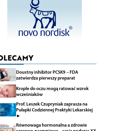
OLECAMY
Doustny inhibitor PCSK9 – FDA
zatwierdza pierwszy preparat
Krople do oczu mogą ratować wzrok
wcześniaków
Prof. Leszek Czupryniak zaprasza na
Pułapki Codziennej Praktyki Lekarskiej
►
Równowaga hormonalna a zdrowie
sercowo-naczyniowe – sesja podczas XX