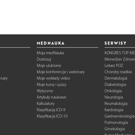
MEDNAUKA
SERWISY
Moja medNauka
KONGRES TOP ME
Dostosuj
Menedżer Zdrowi
Moje ulubione
Lekarz POZ
Moje konferencje i webinary
Choroby rzadkie
inary
Moje wykłady video
Dermatologia
Moje kursy i quizy
Diabetologia
Wytyczne
Onkologia
Artykuły naukowe
Neurologia
Kalkulatory
Reumatologia
Klasyfikacja ICD-9
Kardiologia
Klasyfikacja ICD-10
Gastroenterologia
Pulmonologia
Ginekologia