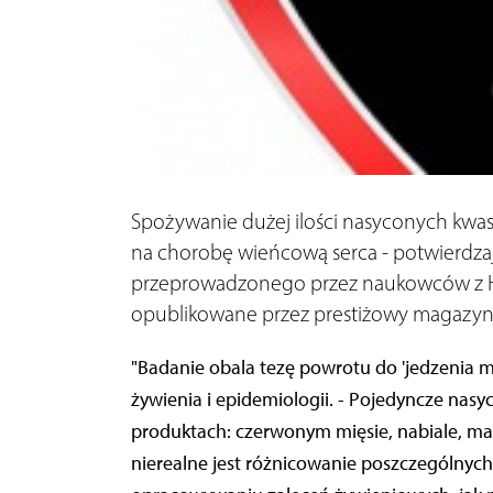
Spożywanie dużej ilości nasyconych kwa
na chorobę wieńcową serca - potwierdzaj
przeprowadzonego przez naukowców z Har
opublikowane przez prestiżowy magazyn n
"Badanie obala tezę powrotu do 'jedzenia m
żywienia i epidemiologii. - Pojedyncze nas
produktach: czerwonym mięsie, nabiale, ma
nierealne jest różnicowanie poszczególny