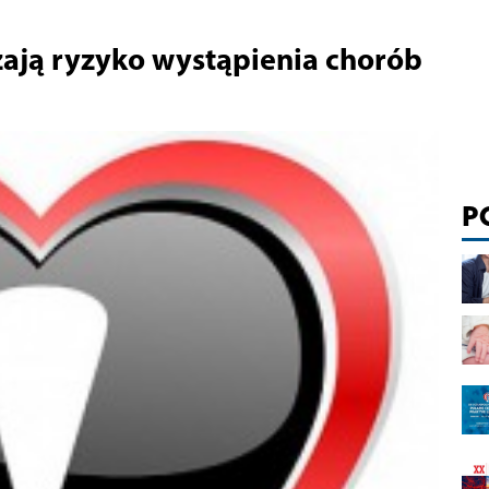
zają ryzyko wystąpienia chorób
P