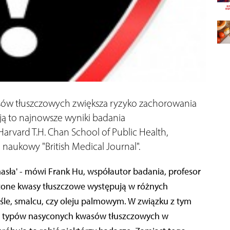
sów tłuszczowych zwiększa ryzyko zachorowania
ą to najnowsze wyniki badania
vard T.H. Chan School of Public Health,
aukowy "British Medical Journal".
asła' - mówi Frank Hu, współautor badania, profesor
ycone kwasy tłuszczowe występują w różnych
śle, smalcu, czy oleju palmowym. W związku z tym
ch typów nasyconych kwasów tłuszczowych w