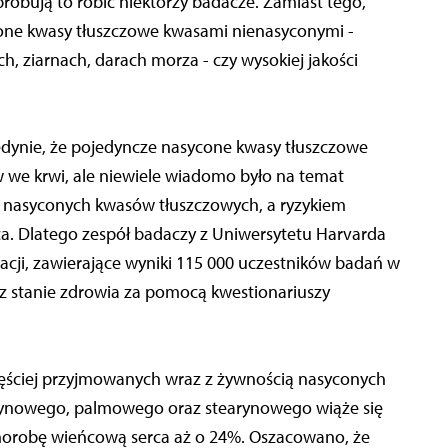
óbują to robić niektórzy badacze. Zamiast tego,
ycone kwasy tłuszczowe kwasami nienasyconymi -
h, ziarnach, darach morza - czy wysokiej jakości
dynie, że pojedyncze nasycone kwasy tłuszczowe
 we krwi, ale niewiele wiadomo było na temat
nasyconych kwasów tłuszczowych, a ryzykiem
. Dlatego zespół badaczy z Uniwersytetu Harvarda
rwacji, zawierające wyniki 115 000 uczestników badań w
az stanie zdrowia za pomocą kwestionariuszy
zęściej przyjmowanych wraz z żywnością nasyconych
tynowego, palmowego oraz stearynowego wiąże się
horobę wieńcową serca aż o 24%. Oszacowano, że