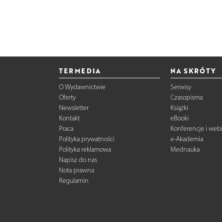
TERMEDIA
NA SKRÓTY
O Wydawnictwie
Serwisy
Oferty
Czasopisma
Newsletter
Książki
Kontakt
eBooki
Praca
Konferencje i web
Polityka prywatności
e-Akademia
Polityka reklamowa
Mednauka
Napisz do nas
Nota prawna
Regulamin