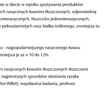
nie w diecie w wyniku spożywania produktów
szych nasyconych kwasów tłuszczowych, odpowiednią
elonienasyconych, tłuszczów jednonienasyconych,
noziarnistych oraz białka roślinnego, zmniejsza to
o - najpopularniejszego nasyconego kwasu
niejsza je aż o 10 do 12%.
m nasyconych kwasów tłuszczowych tłuszczami
z najprostszych sposobów obniżania ryzyka
er Willett, współautor badania, profesor