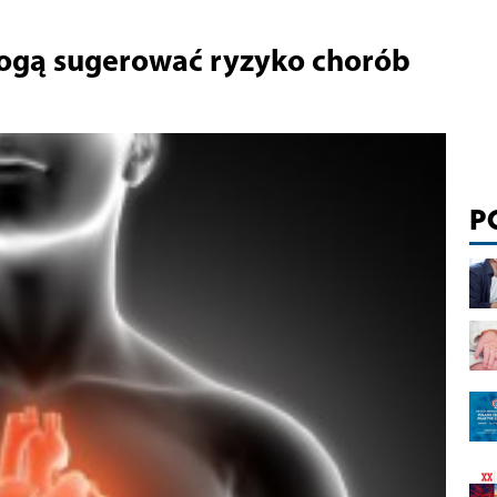
ogą sugerować ryzyko chorób
P