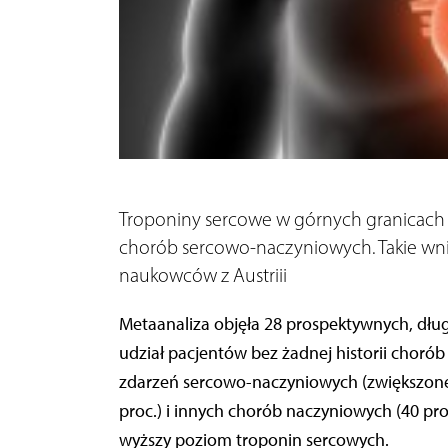
Troponiny sercowe w górnych granicac
chorób sercowo-naczyniowych. Takie wnio
naukowców z Austriii
Metaanaliza objęła 28 prospektywnych, dłu
udział pacjentów bez żadnej historii chor
zdarzeń sercowo-naczyniowych (zwiększone 
proc.) i innych chorób naczyniowych (40 pr
wyższy poziom troponin sercowych.