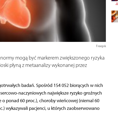
Freepik
h normy mogą być markerem zwiększonego ryzyka
ski płyną z metaanalizy wykonanej przez
gotrwałych badań. Spośród 154 052 biorących w nich
ób sercowo-naczyniowych największe ryzyko groźnych
o ponad 60 proc.), choroby wieńcowej (niemal 60
oc.) wykazywali pacjenci, u których zaobserwowano