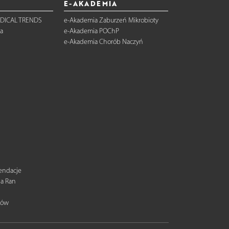
E-AKADEMIA
DICAL TRENDS
e-Akademia Zaburzeń Mikrobioty
a
e-Akademia POChP
e-Akademia Chorób Naczyń
mendacje
ia Ran
tów