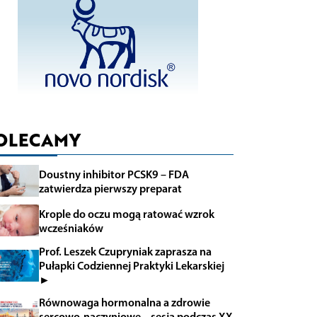
OLECAMY
Doustny inhibitor PCSK9 – FDA
zatwierdza pierwszy preparat
Krople do oczu mogą ratować wzrok
wcześniaków
Prof. Leszek Czupryniak zaprasza na
Pułapki Codziennej Praktyki Lekarskiej
►
Równowaga hormonalna a zdrowie
sercowo-naczyniowe – sesja podczas XX