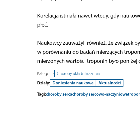
Korelacja istniała nawet wtedy, gdy naukowcy
płeć.
Naukowcy zauważyli również, że związek był 
w porównaniu do badań mierzących troponiny 
mierzonych wartości troponin było poniżej 
Kategorie:
Choroby układu krążenia
Działy:
Doniesienia naukowe
Aktualności
Tagi:
choroby serca
choroby sercowo-naczyniowe
tropo