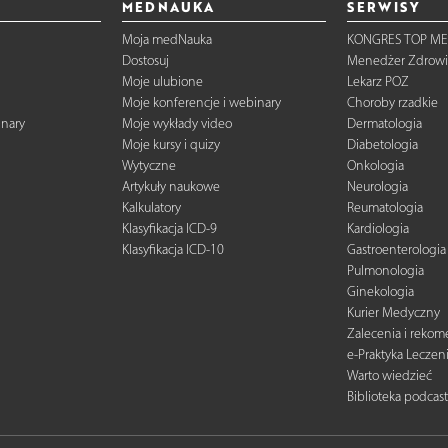
MEDNAUKA
SERWISY
Moja medNauka
KONGRES TOP ME
Dostosuj
Menedżer Zdrowi
Moje ulubione
Lekarz POZ
Moje konferencje i webinary
Choroby rzadkie
inary
Moje wykłady video
Dermatologia
Moje kursy i quizy
Diabetologia
Wytyczne
Onkologia
Artykuły naukowe
Neurologia
Kalkulatory
Reumatologia
Klasyfikacja ICD-9
Kardiologia
Klasyfikacja ICD-10
Gastroenterologia
Pulmonologia
Ginekologia
Kurier Medyczny
Zalecenia i reko
e-Praktyka Leczen
Warto wiedzieć
Biblioteka podcas