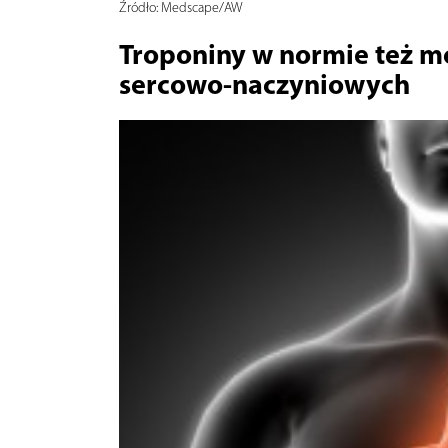
Źródło:
Medscape/AW
Troponiny w normie też m
sercowo-naczyniowych