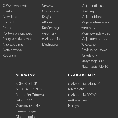
O Wydawnictwie
Serwisy
Moja medNauka
Oferty
Czasopisma
Dostosuj
Newsletter
Książki
Moje ulubione
Kontakt
eBooki
Moje konferencje i
Praca
Konferencje i
webinary
Polityka prywatności
webinary
Moje wykłady video
Polityka reklamowa
e-Akademia
Moje kursy i quizy
Napisz do nas
Mednauka
Wytyczne
Nota prawna
Artykuły naukowe
Regulamin
Kalkulatory
Klasyfikacja ICD-9
Klasyfikacja ICD-10
SERWISY
E-AKADEMIA
KONGRES TOP
e-Akademia Zaburzeń
MEDICAL TRENDS
Mikrobioty
Menedżer Zdrowia
e-Akademia POChP
Lekarz POZ
e-Akademia Chorób
Choroby rzadkie
Naczyń
Dermatologia
Diabetologia