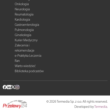
Onkologia
Neurologia
Reumatologia
Kardiologia
Gastroenterologia
Pulmonologia
Ginekologia
Kurier Medyczny
Zalecenia i
rekomendacje
e-Praktyka Leczenia
Ran
Warto wiedzieć
Biblioteka podcastów
© 2026 Termedia Sp. z o.o. All rights reserved.
Developed by
Termedia
.