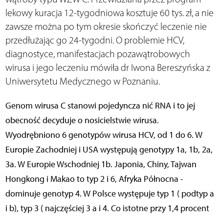
lekowy kuracja 12-tygodniowa kosztuje 60 tys. zł, a nie
zawsze można po tym okresie skończyć leczenie nie
przedłużając go 24-tygodni. O problemie HCV,
diagnostyce, manifestacjach pozawątrobowych
wirusa i jego leczeniu mówiła dr Iwona Bereszyńska z
Uniwersytetu Medycznego w Poznaniu.
Genom wirusa C stanowi pojedyncza nić RNA i to jej
obecność decyduje o nosicielstwie wirusa.
Wyodrębniono 6 genotypów wirusa HCV, od 1 do 6. W
Europie Zachodniej i USA występują genotypy 1a, 1b, 2a,
3a. W Europie Wschodniej 1b. Japonia, Chiny, Tajwan
Hongkong i Makao to typ 2 i 6, Afryka Północna -
dominuje genotyp 4. W Polsce występuje typ 1 ( podtyp a
i b), typ 3 ( najczęściej 3 a i 4. Co istotne przy 1,4 procent