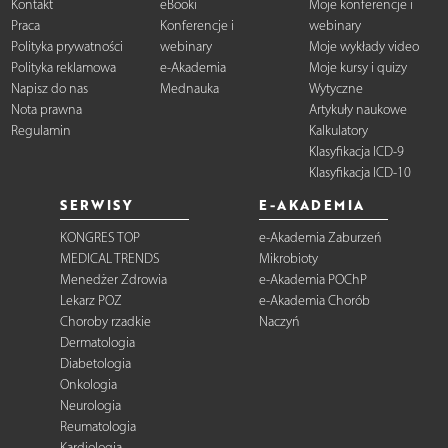
Kontakt
eBooki
Moje konferencje i
Praca
Konferencje i
webinary
Polityka prywatności
webinary
Moje wykłady video
Polityka reklamowa
e-Akademia
Moje kursy i quizy
Napisz do nas
Mednauka
Wytyczne
Nota prawna
Artykuły naukowe
Regulamin
Kalkulatory
Klasyfikacja ICD-9
Klasyfikacja ICD-10
SERWISY
E-AKADEMIA
KONGRES TOP
e-Akademia Zaburzeń
MEDICAL TRENDS
Mikrobioty
Menedżer Zdrowia
e-Akademia POChP
Lekarz POZ
e-Akademia Chorób
Choroby rzadkie
Naczyń
Dermatologia
Diabetologia
Onkologia
Neurologia
Reumatologia
Kardiologia