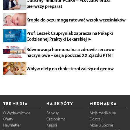
Doustny inhibitor PCSK9 – FDA zatwierdza
pierwszy preparat
Krople do oczu mogą ratować wzrok wcześniaków
Prof. Leszek Czupryniak zaprasza na Pułapki
Codziennej Praktyki Lekarskiej ►
Równowaga hormonalna a zdrowie sercowo-
naczyniowe – sesja podczas XX Zjazdu PTNT
Wpływ diety na cholesterol zależy od genów
TERMEDIA
NA SKRÓTY
MEDNAUKA
O Wydawnictwie
Serwisy
Moja medNauka
Oferty
Czasopisma
Dostosuj
Newsletter
Książki
Moje ulubione