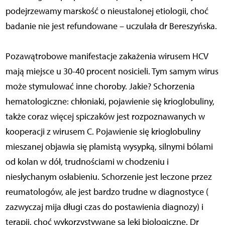
podejrzewamy marskość o nieustalonej etiologii, choć
badanie nie jest refundowane – uczulała dr Bereszyńska.
Pozawątrobowe manifestacje zakażenia wirusem HCV
mają miejsce u 30-40 procent nosicieli. Tym samym wirus
może stymulować inne choroby. Jakie? Schorzenia
hematologiczne: chłoniaki, pojawienie się krioglobuliny,
także coraz więcej spiczaków jest rozpoznawanych w
kooperacji z wirusem C. Pojawienie się krioglobuliny
mieszanej objawia się plamistą wysypką, silnymi bólami
od kolan w dół, trudnościami w chodzeniu i
niesłychanym osłabieniu. Schorzenie jest leczone przez
reumatologów, ale jest bardzo trudne w diagnostyce (
zazwyczaj mija długi czas do postawienia diagnozy) i
terapii, choć wykorzystywane są leki biologiczne. Dr