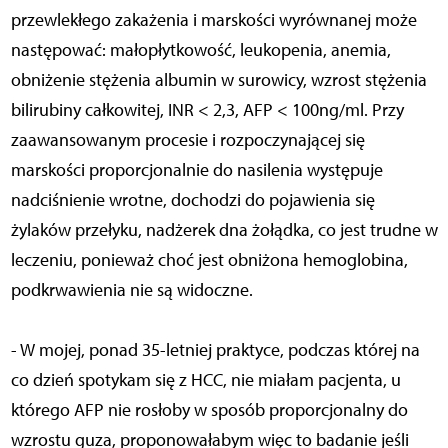
przewlekłego zakażenia i marskości wyrównanej może
następować: małopłytkowość, leukopenia, anemia,
obniżenie stężenia albumin w surowicy, wzrost stężenia
bilirubiny całkowitej, INR < 2,3, AFP < 100ng/ml. Przy
zaawansowanym procesie i rozpoczynającej się
marskości proporcjonalnie do nasilenia występuje
nadciśnienie wrotne, dochodzi do pojawienia się
żylaków przełyku, nadżerek dna żołądka, co jest trudne w
leczeniu, ponieważ choć jest obniżona hemoglobina,
podkrwawienia nie są widoczne.
- W mojej, ponad 35-letniej praktyce, podczas której na
co dzień spotykam się z HCC, nie miałam pacjenta, u
którego AFP nie rosłoby w sposób proporcjonalny do
wzrostu guza, proponowałabym więc to badanie jeśli