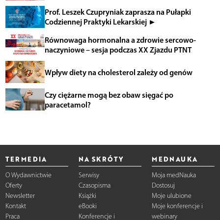
Prof. Leszek Czupryniak zaprasza na Pułapki
Codziennej Praktyki Lekarskiej ►
Równowaga hormonalna a zdrowie sercowo-
naczyniowe – sesja podczas XX Zjazdu PTNT
Wpływ diety na cholesterol zależy od genów
Czy ciężarne mogą bez obaw sięgać po
paracetamol?
TERMEDIA
NA SKRÓTY
MEDNAUKA
O Wydawnictwie
Serwisy
Moja medNauka
Oferty
Czasopisma
Dostosuj
Newsletter
Książki
Moje ulubione
Kontakt
eBooki
Moje konferencje i
Praca
Konferencje i
webinary