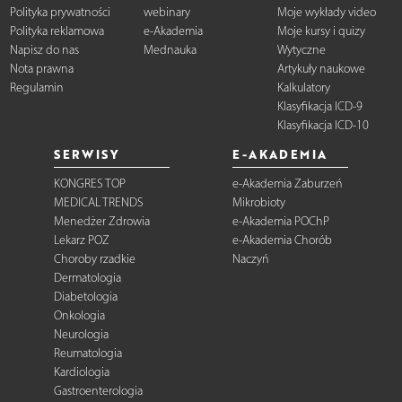
Polityka prywatności
webinary
Moje wykłady video
Polityka reklamowa
e-Akademia
Moje kursy i quizy
Napisz do nas
Mednauka
Wytyczne
Nota prawna
Artykuły naukowe
Regulamin
Kalkulatory
Klasyfikacja ICD-9
Klasyfikacja ICD-10
SERWISY
E-AKADEMIA
KONGRES TOP
e-Akademia Zaburzeń
MEDICAL TRENDS
Mikrobioty
Menedżer Zdrowia
e-Akademia POChP
Lekarz POZ
e-Akademia Chorób
Choroby rzadkie
Naczyń
Dermatologia
Diabetologia
Onkologia
Neurologia
Reumatologia
Kardiologia
Gastroenterologia