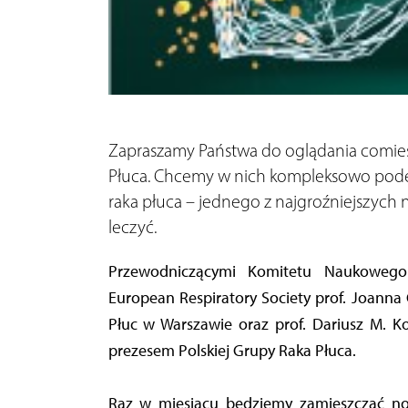
Zapraszamy Państwa do oglądania comie
Płuca. Chcemy w nich kompleksowo podejś
raka płuca – jednego z najgroźniejszych
leczyć.
Przewodniczącymi Komitetu Naukowego e-Akademii Raka Płuca są sekretarz generalny
European Respiratory Society prof. Joanna
Płuc w Warszawie oraz prof. Dariusz M. Ko
prezesem Polskiej Grupy Raka Płuca.
Raz w miesiącu będziemy zamieszczać now