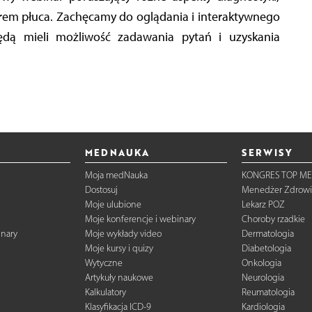
rem płuca. Zachęcamy do oglądania i interaktywnego
ędą mieli możliwość zadawania pytań i uzyskania
MEDNAUKA
SERWISY
Moja medNauka
KONGRES TOP ME
Dostosuj
Menedżer Zdrowi
Moje ulubione
Lekarz POZ
Moje konferencje i webinary
Choroby rzadkie
inary
Moje wykłady video
Dermatologia
Moje kursy i quizy
Diabetologia
Wytyczne
Onkologia
Artykuły naukowe
Neurologia
Kalkulatory
Reumatologia
Klasyfikacja ICD-9
Kardiologia