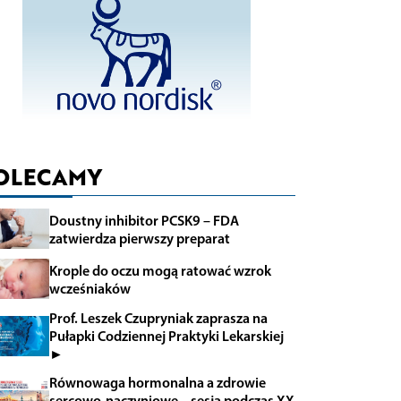
OLECAMY
Doustny inhibitor PCSK9 – FDA
zatwierdza pierwszy preparat
Krople do oczu mogą ratować wzrok
wcześniaków
Prof. Leszek Czupryniak zaprasza na
Pułapki Codziennej Praktyki Lekarskiej
►
Równowaga hormonalna a zdrowie
sercowo-naczyniowe – sesja podczas XX