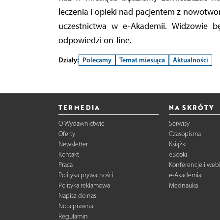
leczenia i opieki nad pacjentem z nowotwo
uczestnictwa w e-Akademii. Widzowie b
odpowiedzi on-line.
Działy:
Polecamy
Temat miesiąca
Aktualności
TERMEDIA
NA SKRÓTY
O Wydawnictwie
Serwisy
Oferty
Czasopisma
Newsletter
Książki
Kontakt
eBooki
Praca
Konferencje i web
Polityka prywatności
e-Akademia
Polityka reklamowa
Mednauka
Napisz do nas
Nota prawna
Regulamin