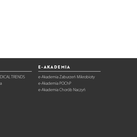
E-AKADEMIA
DICAL TRENDS
e-Akademia Zaburzeń Mikrobioty
a
e-Akademia POChP
e-Akademia Chorób Naczyń