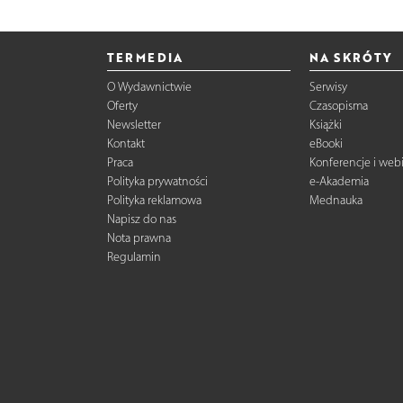
TERMEDIA
NA SKRÓTY
O Wydawnictwie
Serwisy
Oferty
Czasopisma
Newsletter
Książki
Kontakt
eBooki
Praca
Konferencje i web
Polityka prywatności
e-Akademia
Polityka reklamowa
Mednauka
Napisz do nas
Nota prawna
Regulamin