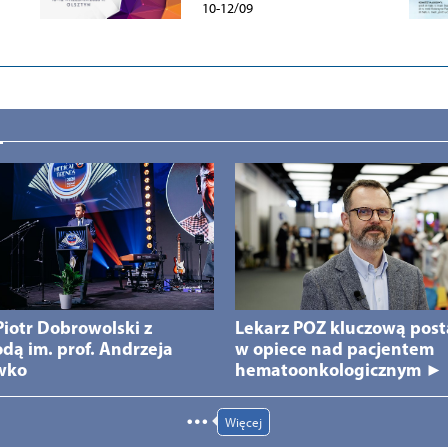
10-12/09
 Piotr Dobrowolski z
Lekarz POZ kluczową post
dą im. prof. Andrzeja
w opiece nad pacjentem
wko
hematoonkologicznym ►
Więcej