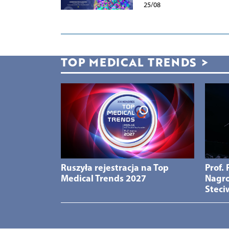
25/08
TOP MEDICAL TRENDS
>
Ruszyła rejestracja na Top
Prof.
Medical Trends 2027
Nagro
Steci