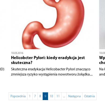
10.03.2016
10.0
Helicobcter Pylori: kiedy eradykcja jest
Wp
skuteczna?
ch
RD)
Skuteczna eradykacja Helicobacter Pylori znacząco
Na 
zmniejsza ryzyko wystąpienia nowotworu żołądka....
and
Poprzednia
1
7
8
9
10
11
...
Następna
Ostatnia