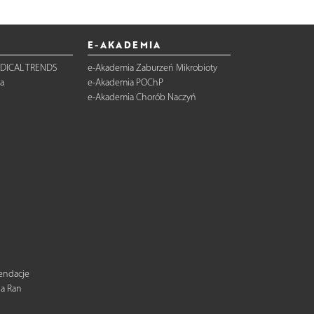
E-AKADEMIA
DICAL TRENDS
e-Akademia Zaburzeń Mikrobioty
a
e-Akademia POChP
e-Akademia Chorób Naczyń
mendacje
ia Ran