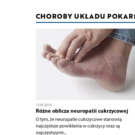
CHOROBY UKŁADU POKA
12.05.2016
Różne oblicza neuropatii cukrzycowej
O tym, że neuropatie cukrzycowe stanowią
najczęstsze powikłania w cukrzycy oraz są
najczęstszymi...