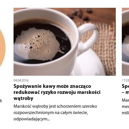
04.04.2016
17.0
Spożywanie kawy może znacząco
Sp
redukować ryzyko rozwoju marskości
– 
wątroby
ą
Mar
Marskość wątroby jest schorzeniem szeroko
med
rozpowszechnionym na całym świecie,
mili
odpowiadającym...