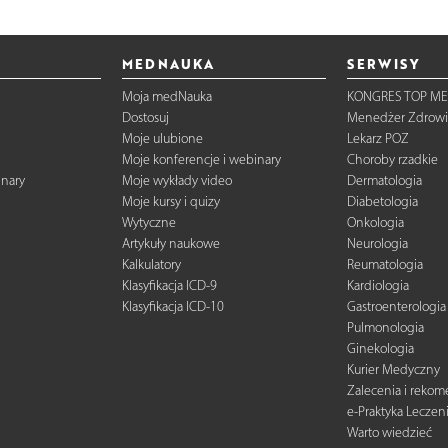
MEDNAUKA
SERWISY
Moja medNauka
KONGRES TOP ME
Dostosuj
Menedżer Zdrowi
Moje ulubione
Lekarz POZ
Moje konferencje i webinary
Choroby rzadkie
inary
Moje wykłady video
Dermatologia
Moje kursy i quizy
Diabetologia
Wytyczne
Onkologia
Artykuły naukowe
Neurologia
Kalkulatory
Reumatologia
Klasyfikacja ICD-9
Kardiologia
Klasyfikacja ICD-10
Gastroenterologia
Pulmonologia
Ginekologia
Kurier Medyczny
Zalecenia i reko
e-Praktyka Leczen
Warto wiedzieć