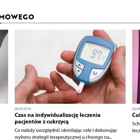
RMOWEGO
06.05.2016
26.0
Czas na indywidualizację leczenia
Cuk
pacjentów z cukrzycą
Sch
Co należy uwzględnić określając cele i dokonując
lec
wyboru strategii terapeutycznej u chorego na...