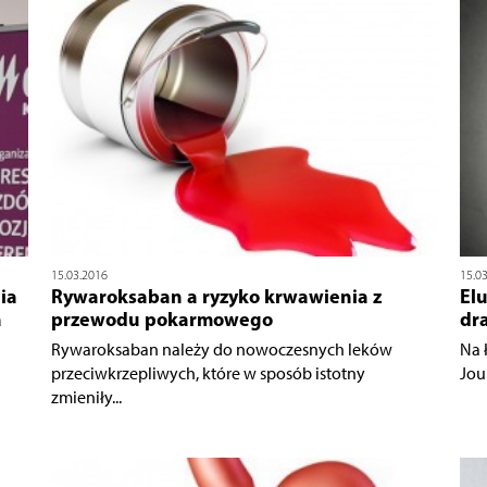
15.03.2016
15.0
ia
Rywaroksaban a ryzyko krwawienia z
Elu
a
przewodu pokarmowego
dr
Rywaroksaban należy do nowoczesnych leków
Na 
przeciwkrzepliwych, które w sposób istotny
Jou
zmieniły...