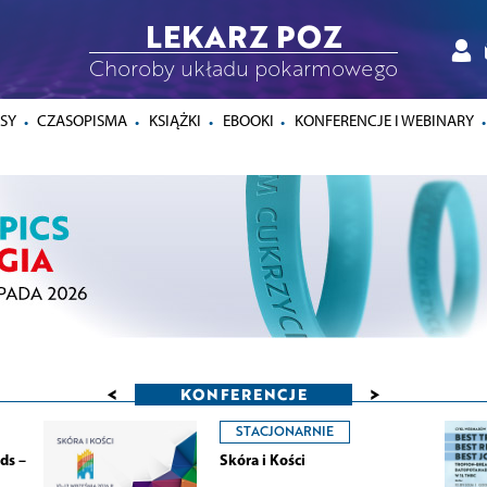
LEKARZ POZ
Choroby układu pokarmowego
SY
CZASOPISMA
KSIĄŻKI
EBOOKI
KONFERENCJE I WEBINARY
<
>
KONFERENCJE
STACJONARNIE
ds –
Skóra i Kości