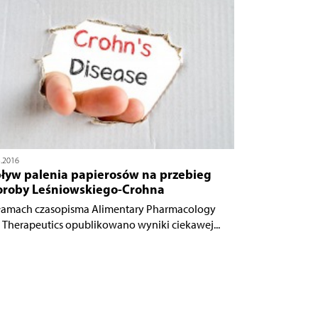
3.2016
ływ palenia papierosów na przebieg
oroby Leśniowskiego-Crohna
łamach czasopisma Alimentary Pharmacology
 Therapeutics opublikowano wyniki ciekawej...