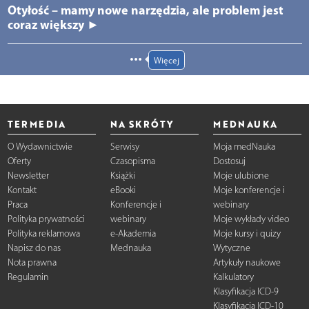
Otyłość – mamy nowe narzędzia, ale problem jest
coraz większy ►
Więcej
TERMEDIA
NA SKRÓTY
MEDNAUKA
O Wydawnictwie
Serwisy
Moja medNauka
Oferty
Czasopisma
Dostosuj
Newsletter
Książki
Moje ulubione
Kontakt
eBooki
Moje konferencje i
Praca
Konferencje i
webinary
Polityka prywatności
webinary
Moje wykłady video
Polityka reklamowa
e-Akademia
Moje kursy i quizy
Napisz do nas
Mednauka
Wytyczne
Nota prawna
Artykuły naukowe
Regulamin
Kalkulatory
Klasyfikacja ICD-9
Klasyfikacja ICD-10