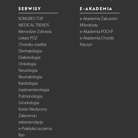
SERWISY
E-AKADEMIA
KONGRES TOP
e-Akademia Zaburzeń
MEDICAL TRENDS
Mikrobioty
Menedżer Zdrowia
e-Akademia POChP
Lekarz POZ
e-Akademia Chorób
Choroby rzadkie
Naczyń
Dermatologia
Diabetologia
Onkologia
Neurologia
Reumatologia
Kardiologia
Gastroenterologia
Pulmonologia
Ginekologia
Kurier Medyczny
Zalecenia i
rekomendacje
e-Praktyka Leczenia
Ran