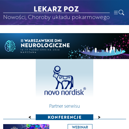
LEKARZ POZ
Nowości, Choroby układu pokarmowego
Partner serwisu
<
>
KONFERENCJE
WEBINAR