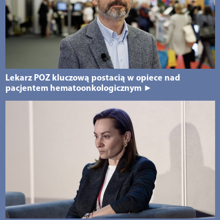
Lekarz POZ kluczową postacią w opiece nad
pacjentem hematoonkologicznym ►