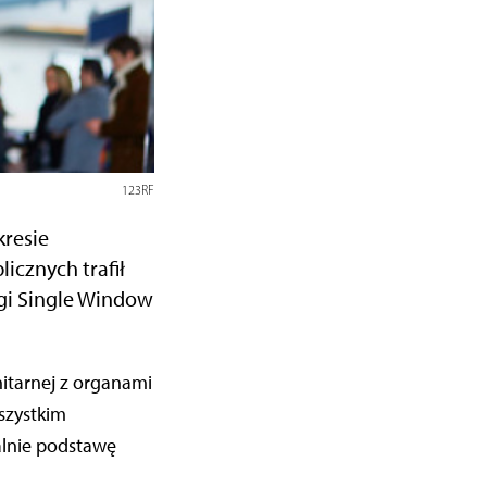
123RF
kresie
icznych trafił
ugi Single Window
wszystkim
alnie podstawę