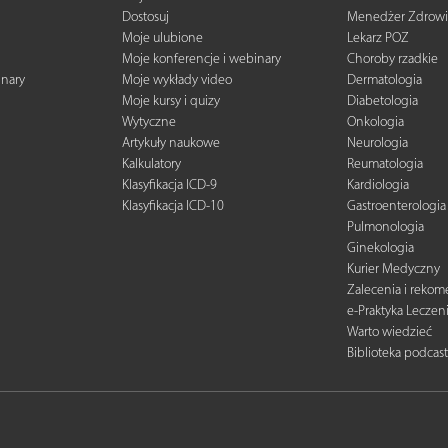
Dostosuj
Menedżer Zdrowi
Moje ulubione
Lekarz POZ
Moje konferencje i webinary
Choroby rzadkie
inary
Moje wykłady video
Dermatologia
Moje kursy i quizy
Diabetologia
Wytyczne
Onkologia
Artykuły naukowe
Neurologia
Kalkulatory
Reumatologia
Klasyfikacja ICD-9
Kardiologia
Klasyfikacja ICD-10
Gastroenterologia
Pulmonologia
Ginekologia
Kurier Medyczny
Zalecenia i reko
e-Praktyka Leczen
Warto wiedzieć
Biblioteka podcas