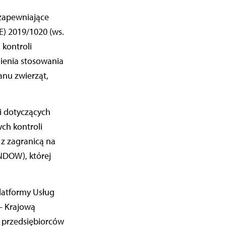
zapewniające
E) 2019/1020 (ws.
 kontroli
ienia stosowania
nu zwierząt,
i dotyczących
ch kontroli
z zagranicą na
NDOW), której
atformy Usług
– Krajową
a przedsiębiorców