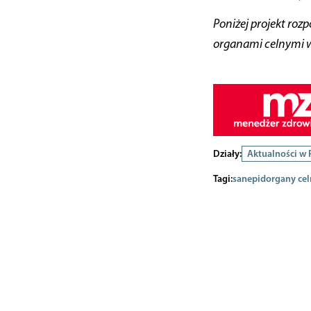
Poniżej projekt roz
organami celnymi w 
Działy:
Aktualności w
Tagi:
sanepid
organy cel