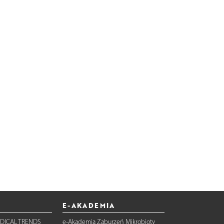
E-AKADEMIA
DICAL TRENDS
e-Akademia Zaburzeń Mikrobioty