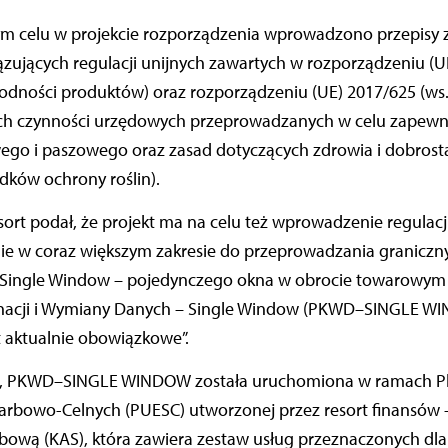
ym celu w projekcie rozporządzenia wprowadzono przepisy 
zujących regulacji unijnych zawartych w rozporządzeniu (U
odności produktów) oraz rozporządzeniu (UE) 2017/625 (ws.
ch czynności urzędowych przeprowadzanych w celu zapewn
go i paszowego oraz zasad dotyczących zdrowia i dobrosta
odków ochrony roślin).
ort podał, że projekt ma na celu też wprowadzenie regulacj
ie w coraz większym zakresie do przeprowadzania graniczny
i Single Window – pojedynczego okna w obrocie towarowym 
nacji i Wymiany Danych – Single Window (PKWD–SINGLE WI
t aktualnie obowiązkowe”.
rt, PKWD–SINGLE WINDOW została uruchomiona w ramach Pl
karbowo-Celnych (PUESC) utworzonej przez resort finansów 
rbową (KAS), która zawiera zestaw usług przeznaczonych dl