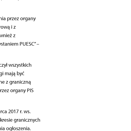
ia przez organy
rową i z
wnież z
ystaniem PUESC” –
zył wszystkich
gi mają być
ne z graniczną
rzez organy PIS
ca 2017 r. ws.
kresie granicznych
ia ogłoszenia.