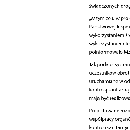
świadczonych drogą
„W tym celu w pro
Państwowej Inspekc
wykorzystaniem śro
wykorzystaniem tec
poinformowało MZ
Jak podało, syste
uczestników obrotu
uruchamiane w ods
kontrolą sanitarn
mają być realizow
Projektowane rozpo
współpracy organó
kontroli sanitarny