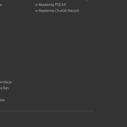
a
e-Akademia POChP
e-Akademia Chorób Naczyń
mendacje
ia Ran
tów