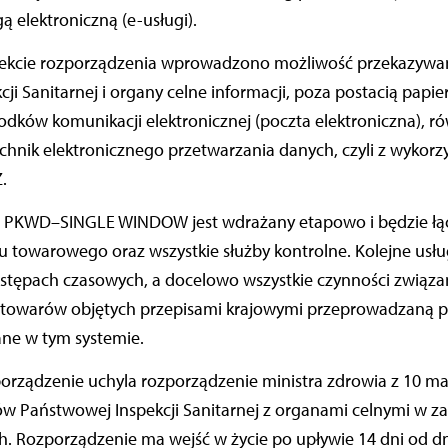
 elektroniczną (e-usługi).
jekcie rozporządzenia wprowadzono możliwość przekazywan
ji Sanitarnej i organy celne informacji, poza postacią papie
dków komunikacji elektronicznej (poczta elektroniczna), ró
hnik elektronicznego przetwarzania danych, czyli z wykorz
.
m PKWD–SINGLE WINDOW jest wdrażany etapowo i będzie łąc
 towarowego oraz wszystkie służby kontrolne. Kolejne usłu
tępach czasowych, a docelowo wszystkie czynności związa
ą towarów objętych przepisami krajowymi przeprowadzaną p
ane w tym systemie.
rządzenie uchyla rozporządzenie ministra zdrowia z 10 mar
w Państwowej Inspekcji Sanitarnej z organami celnymi w za
ch. Rozporządzenie ma wejść w życie po upływie 14 dni od dn