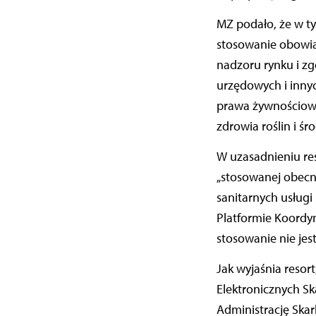
MZ podało, że w t
stosowanie obowią
nadzoru rynku i zg
urzędowych i inny
prawa żywnościowe
zdrowia roślin i śr
W uzasadnieniu res
„stosowanej obecn
sanitarnych usług
Platformie Koordy
stosowanie nie jes
Jak wyjaśnia reso
Elektronicznych S
Administrację Ska