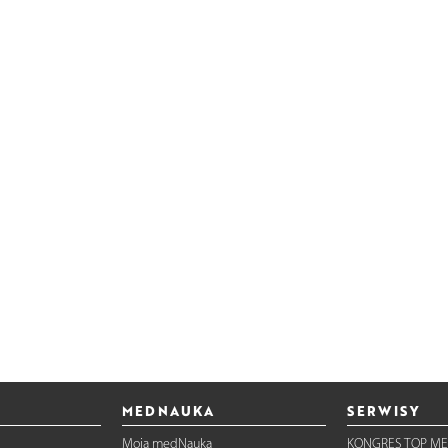
MEDNAUKA
SERWISY
Moja medNauka
KONGRES TOP ME