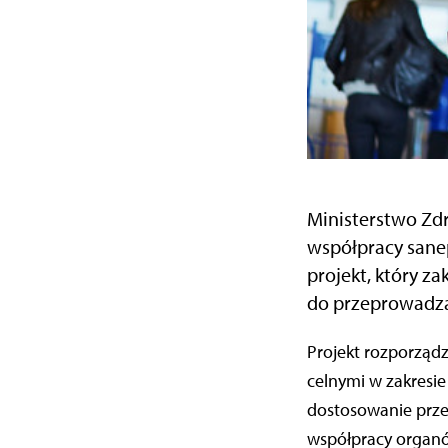
Ministerstwo Zdr
współpracy sanep
projekt, który z
do przeprowadzan
Projekt rozporządzenia dotyczy współpracy organów Państwowej Inspekcji Sanitarnej z organami
celnymi w zakresie
dostosowanie prze
współpracy organó