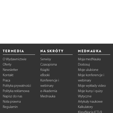
TERMEDIA
NA SKRÓTY
MEDNAUKA
O Wydawnictwie
Serwisy
Moja medNauka
Oferty
Czasopisma
Dostosuj
Newsletter
Książki
Moje ulubione
Kontakt
eBooki
Moje konferencje i
Praca
Konferencje i
webinary
Polityka prywatności
webinary
Moje wykłady video
Polityka reklamowa
e-Akademia
Moje kursy i quizy
Napisz do nas
Mednauka
Wytyczne
Nota prawna
Artykuły naukowe
Regulamin
Kalkulatory
Klasyfikacja ICD-9