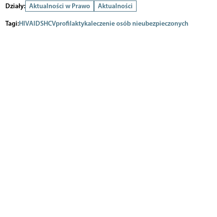
Działy:
Aktualności w Prawo
Aktualności
Tagi:
HIV
AIDS
HCV
profilaktyka
leczenie osób nieubezpieczonych