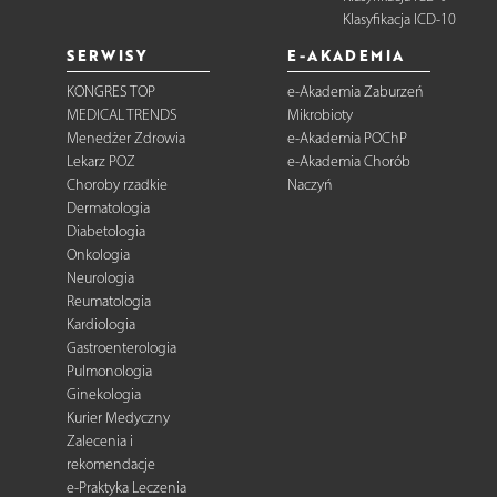
Klasyfikacja ICD-10
SERWISY
E-AKADEMIA
KONGRES TOP
e-Akademia Zaburzeń
MEDICAL TRENDS
Mikrobioty
Menedżer Zdrowia
e-Akademia POChP
Lekarz POZ
e-Akademia Chorób
Choroby rzadkie
Naczyń
Dermatologia
Diabetologia
Onkologia
Neurologia
Reumatologia
Kardiologia
Gastroenterologia
Pulmonologia
Ginekologia
Kurier Medyczny
Zalecenia i
rekomendacje
e-Praktyka Leczenia